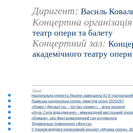
Диригент:
Василь Ковал
Концертна організаці
театр опери та балету
Концертний зал:
Конце
академічного театру опери
Інші:
Національна оперета України завершила 91-й театральний
Львівська національна опера: яким був сезон 2025/26?
«Ромео і Джульєтта» – бої без правил і… вічне кохання
«Буча. Сила відродження» - міжнародний мистецький проєк
«Комахи», або Фантасмагоричний сон ентомолога
Тріумфальне повернення «Фауста»
У Харкові відбувся інклюзивний концерт «Музика серця»: 400