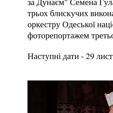
за Дунаєм" Семена Гул
трьох блискучих викона
оркестру Одеської наці
фоторепортажем третьо
Наступні дати - 29 лист