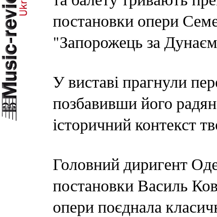
постановки опери Сем
"Запорожець за Дунаєм
У виставі прагнули пе
позбавивши його радян
історичний контекст тв
Головний диригент Оде
постановки Василь Кова
опери поєднала класич