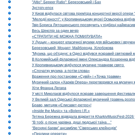
"Altio": Береer Ratio": Березовський і Бах
Зустріч епох
У Києві відбулася світова прем'єра концертної версії опери
"Мелодії юності": у Кропивницькому музеї Осмьоркіна відб
Твір Бориса Лятошинського прозвучить у підбірці найкраси
Весь Шекспір за один вечір
«СТРАТИТИ НЕ МОЖНА ПОМИЛУВАТИ»
У Луцьку – концерт класичної музики для військових і вруче
Березовський, Моцарт, Майборода, Хілобокова
"Музика, що об'єднує: в Одесі відбувся яскравий святковий
В Коломийській філармонії імені Олександра Козаренка відб
У Кропивницькому відбулося музичне травневе свято
«Спочатку музика, а потім слова»
Враження про постановки «Сувій» і «Точка травми»
Музичний салон «Харків Опера» перетворився на музичну мап
Хіти Франца Легара
У місті Миколаєві відбулося яскраве завершення фестивал
У Великій залі Одеської філармонії музичний травень розп
Браво, митцям «Єлисавет-ретро»!
«Inside the Music» та «Bolero I.R.»
Тетяна Бережна відвідала відкриття KharkivMusicFest-2026 
“В тобі, о пісне чарівна, душі людської таїна…”
“Весняні барви” ансамблю “Сіверських клейнодів”
«Перлини оперети»