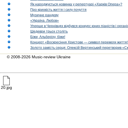
Як народжується новинка у репертуарі «Харків Опера»?
Про крихкість життя і силу почуття
Музичне рандеву
«Україна. Любов»
Уперше в Чернівцях відбувся конкурс юних піаністів і орг
Шедеври трьох століть
Біжи, Альберіху, біжи!
Концерт «Воскресіння Христове — символ перемоги життя!
Золото замість серця: Олексій Вертинський перетворив «С
© 2008-2026 Music-review Ukraine
20.jpg