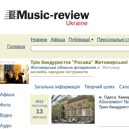
Новини
Афіша
Публікації
Персональні с
Головна
Колектив
Тріо бандуристок "Росава" Житомирської 
Житомирська обласна філармонія
,м. Житомир
ансамбль народних інструментів
Загальна інформація
Творчий шлях
Скл
Афіша
м. Одеса, Каме
Абонемент №1
2012
Фото
листопад
Трио бандурист
13
Відео
вівторок
Аудіо