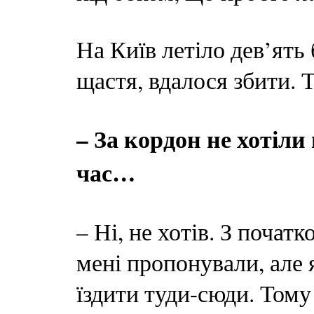
На Київ летіло дев’ять 
щастя, вдалося збити. Т
– За кордон не хотіл
час…
– Ні, не хотів. З поча
мені пропонували, але 
їздити туди-сюди. Том