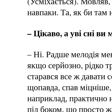
(Усміхається). Мовляв,
навпаки. Та, як би там 
– Цікаво, а уві сні ви 
– Ні. Радше мелодія мене
якщо серйозно, рідко тр
старався все ж давати 
щопавда, спав міцніше, 
наприклад, практично 
під боком, що просто ж