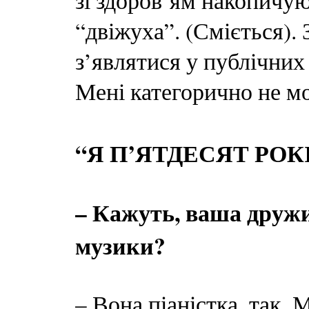
зі здоров’ям накопичую
“двіжуха”. (Сміється).
з’являтися у публічних 
Мені категорично не м
“Я П’ЯТДЕСЯТ РОК
– Кажуть, ваша дружи
музики?
– Вона піаністка, так. 