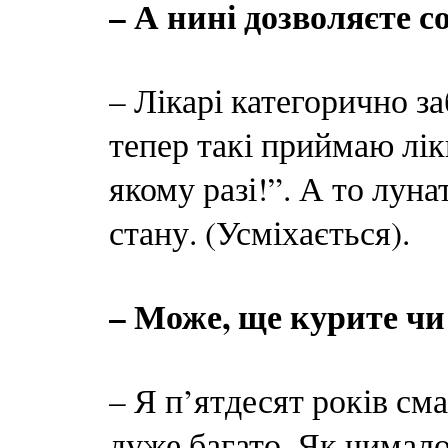
– А нині дозволяєте с
– Лікарі категорично з
тепер такі приймаю лік
якому разі!”. А то лун
стану. (Усміхається).
– Може, ще курите чи 
– Я п’ятдесят років сма
дуже багато. Як чимало