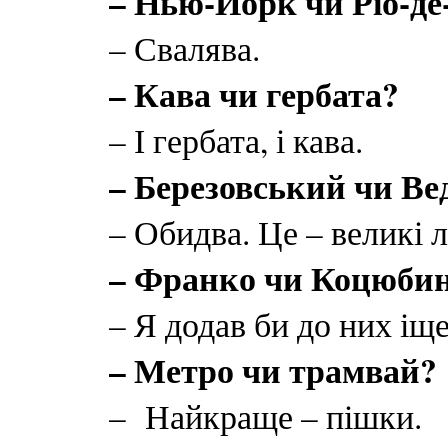
– Нью-Йорк чи Ріо-д
– Свалява.
– Кава чи гербата?
– І гербата, і кава.
– Березовський чи Ве
– Обидва. Це – великі 
– Франко чи Коцюби
– Я додав би до них іщ
– Метро чи трамвай?
– Найкраще – пішки.