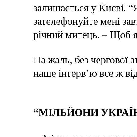
залишається у Києві. “
зателефонуйте мені завт
річний митець. – Щоб я
На жаль, без чергової 
наше інтерв’ю все ж в
“МІЛЬЙОНИ УКРАЇ