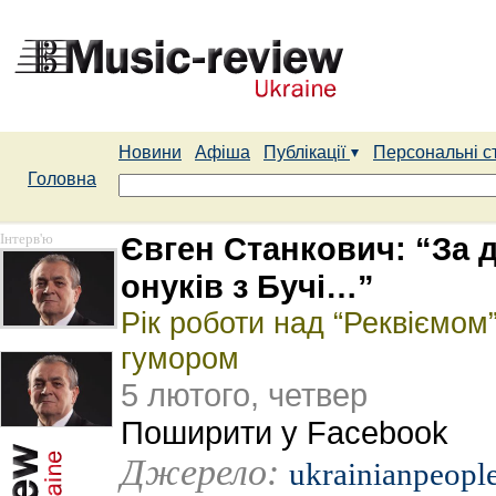
Новини
Афіша
Публікації
Персональні с
Головна
Інтерв'ю
Євген Станкович: “За 
онуків з Бучі…”
Рік роботи над “Реквіємом
гумором
5 лютого, четвер
Поширити у Facebook
Джерело:
ukrainianpeople