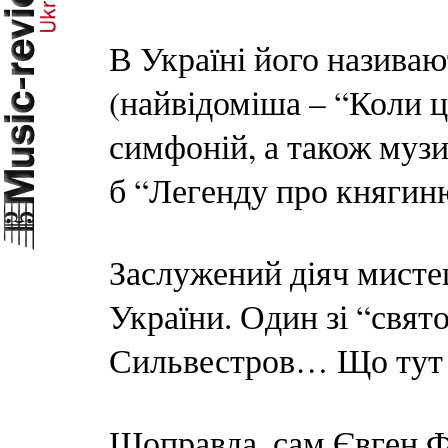
В Україні його назива
(найвідоміша – “Коли цв
симфоній, а також музи
б “Легенду про княгин
Заслужений діяч мистец
України. Один зі “свято
Сильвестров… Що тут щ
Щоправда, сам Євген Ф