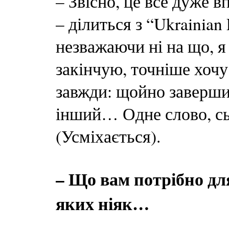
– Звісно, це все дуже в
– ділиться з “Ukrainian
незважаючи ні на що, 
закінчую, точніше хочу 
завжди: щойно завершив
інший… Одне слово, сь
(Усміхається).
– Що вам потрібно для
яких ніяк…