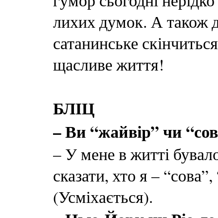
гумор сьогодні нерідко
лихих думок. А також да
сатанинське скінчиться
щасливе життя!
БЛІЦ
– Ви “жайвір” чи “со
– У мене в житті бувал
сказати, хто я – “сова”
(Усміхається).