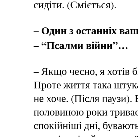
сидіти. (Сміється).
– Один з останніх ва
– “Псалми війни”…
– Якщо чесно, я хотів б
Проте життя така штука
не хоче. (Після паузи).
половиною роки триває 
спокійніші дні, бувают