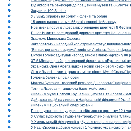
Від акторів та режисерів до працівників музеїв та бібліоте
Закупили 100 Starlink
У Луцьку зіграють на золотій флейті та органі
15 липня виповнюється 55 років Іванові Небесному
Нові імена поруч із лідерами: оголошено шортліст 8 Фест
Пішов із життя легендарний диригент оркестру Національн
Згадуємо Мирослава Скорика
Закарпатський народний хор отримав статус національног
“Він нас ще сильно здивує”: керівник Львівської опери відр
Ентоні Гопкінс здивував несподіваною зміною кар'єри у 88 ро
37-й Міжнародний фольклорний фестиваль «Буковинські зус
Українська Opera Aperta відкриє новий сезон берлінської Ne
Літо у Львові — час відкривати місто пішки: Музеї Соломії
Головна балетна подія осені
Максим Булгаков - головний режисер Дніпровської націонал
Тетяна Льозова – танцююча балетмейстерка!
Липень у Музеї Соломії Крушельницької та Станіслава Людк
Дайджест подій на липень в Національній філармонії Украї
Липень у Національній опері України
Повернувся з полону диригент військового оркестру 12-ї ма
У Сумах відкриють студію електроакустичної музики "Станці
У Хмельницькій філармонії відбулася генеральна репетиці
У Раді Європи відбувся концерт 17-річного українського пі