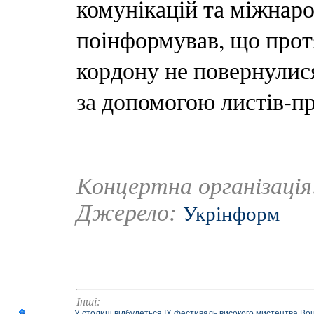
комунікацій та міжнаро
поінформував, що протя
кордону не повернулися
за допомогою листів-
Концертна організаці
Джерело:
Укрінформ
Інші:
У столиці відбудеться IX фестиваль високого мистецтва Bouq