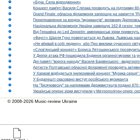
«Буча. Сила відродження»
Концерт пам'яті Василя Сліпака проведуть на підтримку 80
Grand Finale: обласна філармонія запрошує на закриття "Р
Переправлення за кордон "музикантів": керівнику Дніпровсь
Національна філармонія України завершує 162-й сезон: ти
Від Гершвіна до Led Zeppelin: американські зірки привезуть
«Фауст» Шарля Гуно повертається до Львова: Львівська на
«Не вбивай в собі людину», або Про виклики сучасного світ
«Слов’янський концерт» Бориса Лятошинського прозвучить
У Дніпрі атака РФ пошкодила Будинок органної музики та у
Дні памяті "ворога народу" Василя Барвінського - видатного
Артисти Полтавської обласної філармонії проводять активно
У Харкові відбудеться інклюзивний концерт "Музика серця" 
У Будапешті скасовано виступ російського музиканта
На "Тисячовесну" за напрямами Держмистецтв подано 870 за
Українські оперні зірки виступили у Метрополітен-опері: с
© 2008-2026 Music-review Ukraine