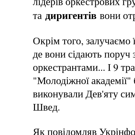
лідерів оркестрових гр
диригентів
та
вони от
Окрім того, залучаємо 
де вони сідають поруч 
оркестрантами... І 9 тр
"Молодіжної академії" 
виконували Дев'яту сим
Швед.
Як повідомляв Укрінфор