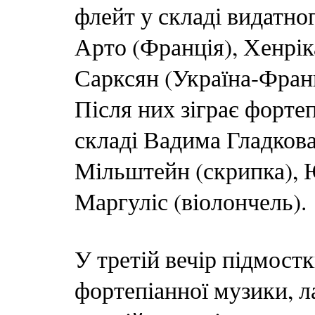
флейт у складі видатно
Арто (Франція), Хенріка
Сарксян (Україна-Франц
Після них зіграє форте
складі Вадима Гладкова 
Мільштейн (скрипка), Ю
Маргуліс (віолончель).
У третій вечір підмост
фортепіанної музики, 