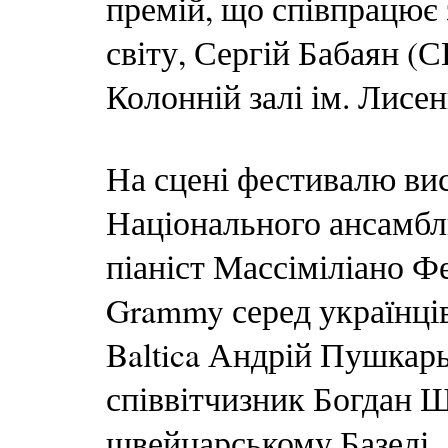
премій, що співпрацює
світу, Сергій Бабаян (
Колонній залі ім. Лисен
На сцені фестивалю вис
Національного ансамбл
піаніст Массіміліано Фе
Grammy серед українців
Baltica Андрій Пушкар
співвітчизник Богдан Ш
швейцарському Базелі.