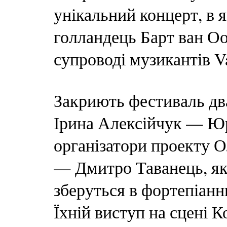
унікальний концерт, в 
голландець Барт ван Оо
супроводі музикантів Va
Закриють фестиваль два
Ірина Алексійчук — Юр
організатори проекту 
— Дмитро Таванець, які
зберуться в фортепіанн
Їхній виступ на сцені 