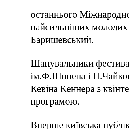
останнього Міжнародног
найсильніших молодих 
Баришевський.
Шанувальники фестива
ім.Ф.Шопена і П.Чайков
Кевіна Кеннера з квінт
програмою.
Вперше київська публік