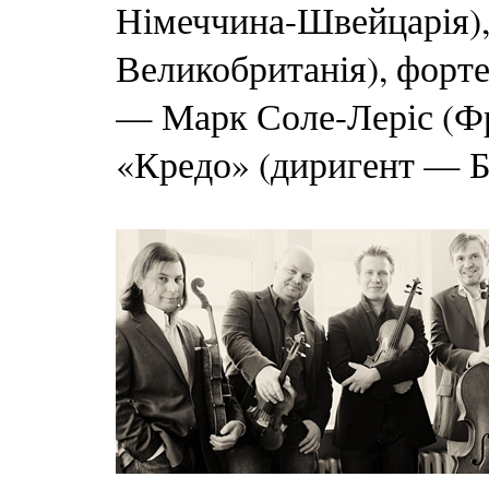
Німеччина-Швейцарія),
Великобританія), форт
— Марк Соле-Леріс (Фр
«Кредо» (диригент — Б