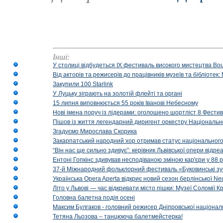
Інші:
У столиці відбудеться IX фестиваль високого мистецтва Bouq
Від акторів та режисерів до працівників музеїв та бібліоте
Закупили 100 Starlink
У Луцьку зіграють на золотій флейті та органі
15 липня виповнюється 55 років Іванові Небесному
Нові імена поруч із лідерами: оголошено шортліст 8 Фест
Пішов із життя легендарний диригент оркестру Національн
Згадуємо Мирослава Скорика
Закарпатський народний хор отримав статус національног
“Він нас ще сильно здивує”: керівник Львівської опери відр
Ентоні Гопкінс здивував несподіваною зміною кар'єри у 88 ро
37-й Міжнародний фольклорний фестиваль «Буковинські зус
Українська Opera Aperta відкриє новий сезон берлінської Ne
Літо у Львові — час відкривати місто пішки: Музеї Соломії
Головна балетна подія осені
Максим Булгаков - головний режисер Дніпровської націонал
Тетяна Льозова – танцююча балетмейстерка!