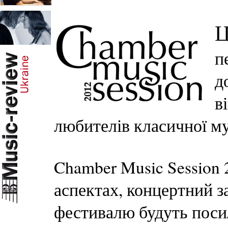
п
д
в
любителів класичної му
Chamber Music Session 
аспектах, концертний з
фестивалю будуть поси