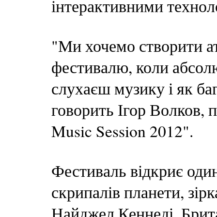
інтерактивними технол
"Ми хочемо створити а
фестивалю, коли абсолю
слухаєш музику і як баг
говорить Ігор Волков,
Music Session 2012".
Фестиваль відкриє оди
скрипалів планети, зірк
Найджел Кеннеді. Брита