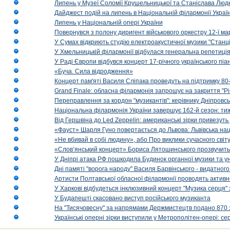
Липень у Музеї Соломії Крушельницької та Станіслава Людк
Дайджест подій на липень в Національній філармонії Украї
Липень у Національній опері України
Повернувся з полону диригент військового оркестру 12-ї ма
У Сумах відкриють студію електроакустичної музики "Станці
У Хмельницькій філармонії відбулася генеральна репетиці
У Раді Європи відбувся концерт 17-річного українського пі
«Буча. Сила відродження»
Концерт пам'яті Василя Сліпака проведуть на підтримку 80
Grand Finale: обласна філармонія запрошує на закриття "Р
Переправлення за кордон "музикантів": керівнику Дніпровсь
Національна філармонія України завершує 162-й сезон: ти
Від Гершвіна до Led Zeppelin: американські зірки привезуть
«Фауст» Шарля Гуно повертається до Львова: Львівська на
«Не вбивай в собі людину», або Про виклики сучасного світ
«Слов’янський концерт» Бориса Лятошинського прозвучить
У Дніпрі атака РФ пошкодила Будинок органної музики та у
Дні памяті "ворога народу" Василя Барвінського - видатного
Артисти Полтавської обласної філармонії проводять активно
У Харкові відбудеться інклюзивний концерт "Музика серця" 
У Будапешті скасовано виступ російського музиканта
На "Тисячовесну" за напрямами Держмистецтв подано 870 за
Українські оперні зірки виступили у Метрополітен-опері: с