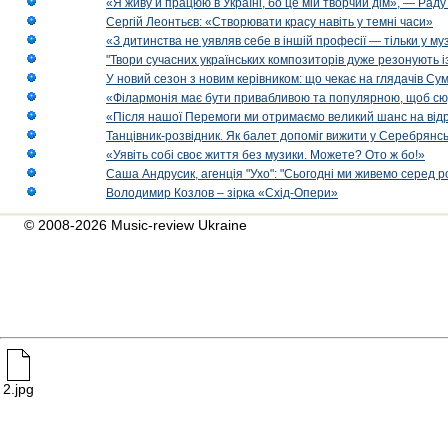
«Я живу й працюю в Україні, бо це мій творчий дім», — Раду
Сергій Леонтьєв: «Створювати красу навіть у темні часи»
«З дитинства не уявляв себе в іншій професії — тільки у му
"Твори сучасних українських композиторів дуже резонують і
У новий сезон з новим керівником: що чекає на глядачів Сум
«Філармонія має бути привабливою та популярною, щоб сю
«Після нашої Перемоги ми отримаємо великий шанс на від
Танцівник-розвідник. Як балет допоміг вижити у Серебрянсь
«Уявіть собі своє життя без музики. Можете? Ото ж бо!»
Саша Андрусик, агенція "Ухо": "Сьогодні ми живемо серед р
Володимир Козлов – зірка «Схід-Опери»
© 2008-2026 Music-review Ukraine
2.jpg