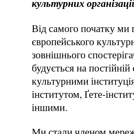
культурних організаці
Від самого початку ми 
європейського культурн
зовнішнього спостеріга
будується на постійній
культурними інституці
інститутом, Ґете-інсти
іншими.
Ми стали членом мережі