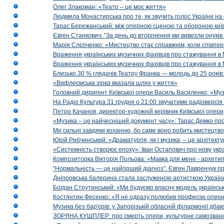
Олег Злакоман: «Театр – це моє життя»
Людмила Монастирська про те, як звучить голос України на 
Тарас Бережанський: між оперною сценою та обороною київ
Євген Станкович: “За день до вторгнення ми вивезли онуків
Марія Слєпченко: «Мистецтво стає справжнім, коли співпе
Враження українських музичних фахівців про стажування в 
Враження українських музичних фахівців про стажування в
Близько 30 % глядачів Театру Франка — молодь до 25 років
«Вифлеємська зірка вказала шлях у життя»
Головний диригент Київської опери Василь Василенко: «Муз
На Радіо Культура 31 грудня о 21:00 звучатиме радіоверсія 
Петро Качанов, директор-художній керівник Київської опери
«Музика – це найчесніший документ часу»: Тарас Демко про х
Ми сильні завдяки коханню, бо саме воно робить мистецтво
Юрій Рибчинський: «Драматургія, як і музика, – це архітект
«Системність створює епоху»: Іван Остапович про нову укра
Композиторка Вікторія Польова: «Мавка для мене - архетип м
“Нормальність — це найгірший діагноз”: Євген Лавренчук пр
Дніпровська балерина стала заслуженою артисткою Україн
Богдан Струтинський: «Ми будуємо власну модель українсь
Костянтин Фесенко: «Я не одразу полюбив професію опер
Музика без бар'єрів: у Запорізькій обласній філармонії дбаю
ЗОРЯНА КУШПЛЕР: про смерть опери, культурне самозванст