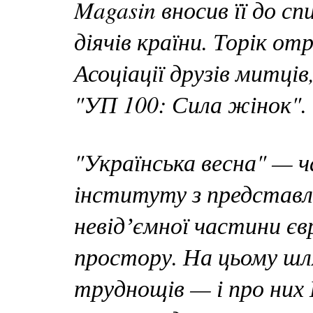
Magasin вносив її до с
діячів країни. Торік о
Асоціації друзів митців
"УП 100: Сила жінок".
"Українська весна" — 
інституту з представле
невідʼємної частини єв
простору. На цьому шля
труднощів — і про них 