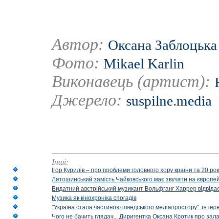
Автор:
Оксана Заблоцька
Фото:
Mikael Karlin
Виконавець (артист):
Джерело:
suspilne.media
Інші:
Ігор Курилів – про проблеми головного хору країни та 20 ро
Лятошинський замість Чайковського має звучати на європейс
Видатний австрійський музикант Вольфганг Харрер відвідає
Музика як кінохроніка спогадів
"Україна стала частиною шведського медіапростору": інтерв
Чого не бачить глядач... Диригентка Оксана Кротик про зал