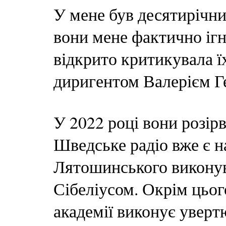
У мене був десятирічн
вони мене фактично ігн
відкрито критикувала ї
диригентом Валерієм Г
У 2022 році вони розір
Шведське радіо вже є 
Лятошинського виконув
Сібеліусом. Окрім цьог
академії виконує увер