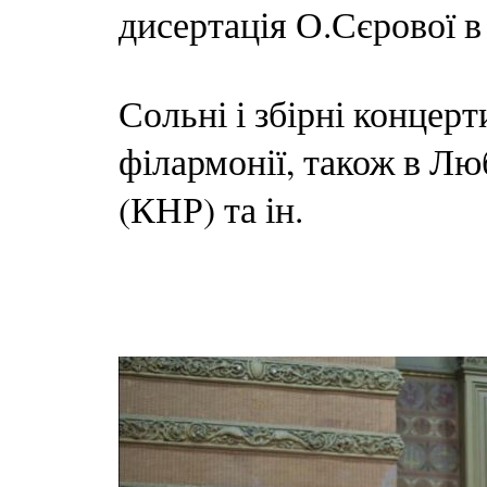
дисертація О.Сєрової в
Сольні і збірні концерт
філармонії, також в Лю
(КНР) та ін.