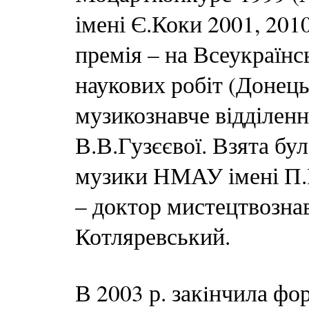
імені Є.Коки 2001, 201
премія – на Всеукраїнс
наукових робіт (Донецьк
музикознавче відділенн
В.В.Гузєєвої. Взята бу
музики НМАУ імені П.І
– доктор мистецтвознав
Котляревський.
В 2003 р. закiнчила фо