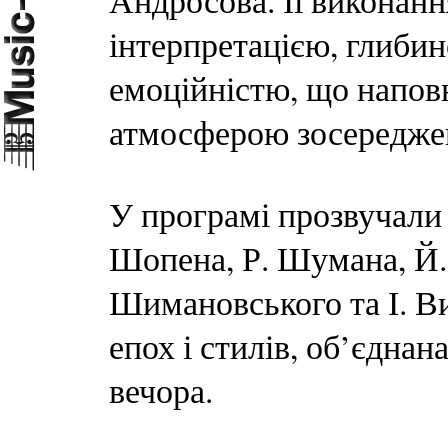
Андросова. Її виконан
інтерпретацією, глиби
емоційністю, що напов
атмосферою зосередже
У програмі прозвучали 
Шопена, Р. Шумана, Й.
Шимановського та І. В
епох і стилів, об’єдна
вечора.