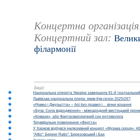
Концертна організаці
Концертний зал:
Велики
філармонії
Інші:
Національна оперета України завершила 91-й театральний
Львівська національна опера: яким був сезон 2025/26?
«Ромео і Джульєтта» – бої без правил і… вічне кохання
«Буча. Сила відродження» - міжнародний мистецький проєк
«Комахи», або Фантасмагоричний сон ентомолога
Тріумфальне повернення «Фауста»
У Харкові відбувся інклюзивний концерт «Музика серця»: 400
"Altio": Береer Ratio": Березовський і Бах