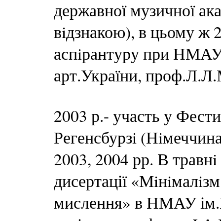
державної музичної ака
вiдзнакою), в цьому ж 
аспiрантуру при НМАУ і
арт.України, проф.Л.Л
2003 р.- участь у Фест
Регенсбурзi (Нiмеччина
2003, 2004 рр. В травнi
дисертації «Мiнiмалiзм
мислення» в НМАУ ім.П