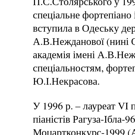
П.С.Столярського у 199
спеціальне фортепіано 
вступила в Одеську де
А.В.Нежданової (нині 
академія імені А.В.Не
спеціальностям, форте
Ю.І.Некрасова.
У 1996 р. – лауреат VI
піаністів Рагуза-Ібла-96
Моцартконкурс-1999 (А