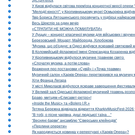
Зустріч епох
У Києві відбулася світова прем'єра концертної версії опери
"Мелодії юності": у Кропивницькому музеї Осмьоркіна відб
Твір Бориса Лятошинського прозвучить у підбірці найкраси
Весь Шекспір за один вечір
«СТРАТИТИ НЕ МОЖНА ПОМИЛУВАТИ»
У Луцьку – концерт класичної музики для військових і вруче
Березовський, Моцарт, Майборода, Хілобокова
"Музика, що об'єднує: в Одесі відбувся яскравий святковий
В Коломийській філармонії імені Олександра Козаренка відб
У Кропивницькому відбулося музичне травневе свято
«Спочатку музика, а потім слова»
Враження про постановки «Сувій» і «Точка травми»
Музичний салон «Харків Опера» перетворився на музичну мап
Хіти Франца Легара
У місті Миколаєві відбулося яскраве завершення фестивал
У Великій залі Одеської філармонії музичний травень розп
Браво, митцям «Єлисавет-ретро»!
«Inside the Music» та «Bolero I.R.»
Тетяна Бережна відвідала відкриття KharkivMusicFest-2026 
“В тобі, о пісне чарівна, душі людської таїна…”
“Весняні барви” ансамблю “Сіверських клейнодів”
«Перлини оперети»
Як народжується новинка у репертуарі «Харків Опера»?