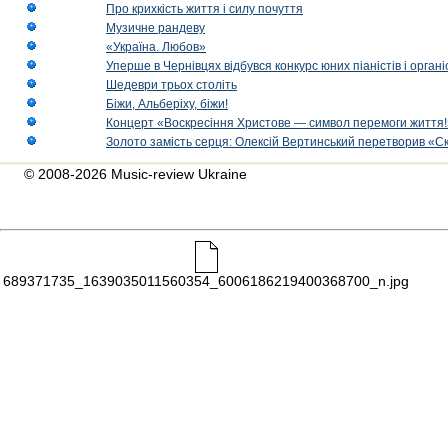
Про крихкість життя і силу почуття
Музичне рандеву
«Україна. Любов»
Уперше в Чернівцях відбувся конкурс юних піаністів і орг
Шедеври трьох століть
Біжи, Альберіху, біжи!
Концерт «Воскресіння Христове — символ перемоги життя!
Золото замість серця: Олексій Вертинський перетворив «С
© 2008-2026 Music-review Ukraine
689371735_1639035011560354_6006186219400368700_n.jpg