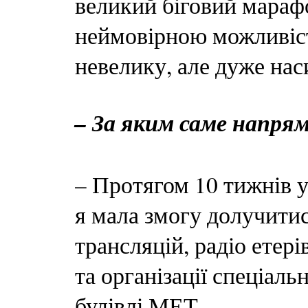
великий біговий мараф
неймовірною можливіст
невелику, але дуже нас
– За яким саме напря
– Протягом 10 тижнів у
я мала змогу долучити
трансляцій, радіо етері
та організації спеціаль
будівлі МЕТ.