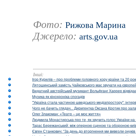
Фото:
Рижова Марина
Джерело:
arts.gov.ua
Інші:
Ігор Курилів – про проблеми головного хору країни та 20 ро
Лятошинський замість Чайковського має звучати на європейс
Видатний австрійський музикант Вольфганг Харрер відвідає
Музика як кінохроніка спогадів
"Україна стала частиною шведського медіапростору": інтерв
Чого не бачить глядач... Диригентка Оксана Кротик про зал
Олег Злакоман: «Театр – це моє життя»
Людмила Монастирська про те, як звучить голос України на 
Тарас Бережанський: між оперною сценою та обороною київ
Євген Станкович: “За день до вторгнення ми вивезли онуків