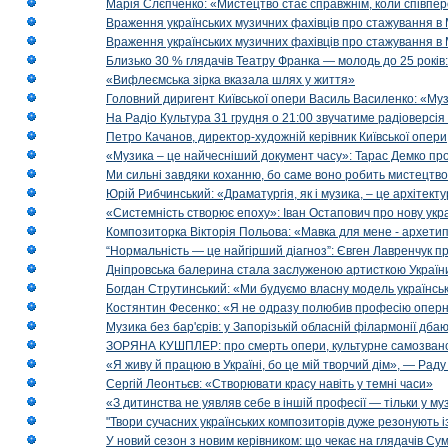
Марія Слєпченко: «Мистецтво стає справжнім, коли співпе
Враження українських музичних фахівців про стажування в 
Враження українських музичних фахівців про стажування в
Близько 30 % глядачів Театру Франка — молодь до 25 років
«Вифлеємська зірка вказала шлях у життя»
Головний диригент Київської опери Василь Василенко: «Муз
На Радіо Культура 31 грудня о 21:00 звучатиме радіоверсія 
Петро Качанов, директор-художній керівник Київської опери
«Музика – це найчесніший документ часу»: Тарас Демко про х
Ми сильні завдяки коханню, бо саме воно робить мистецтво
Юрій Рибчинський: «Драматургія, як і музика, – це архітект
«Системність створює епоху»: Іван Остапович про нову укра
Композиторка Вікторія Польова: «Мавка для мене - архетип м
“Нормальність — це найгірший діагноз”: Євген Лавренчук пр
Дніпровська балерина стала заслуженою артисткою Україн
Богдан Струтинський: «Ми будуємо власну модель українсь
Костянтин Фесенко: «Я не одразу полюбив професію опер
Музика без бар'єрів: у Запорізькій обласній філармонії дбаю
ЗОРЯНА КУШПЛЕР: про смерть опери, культурне самозванст
«Я живу й працюю в Україні, бо це мій творчий дім», — Раду
Сергій Леонтьєв: «Створювати красу навіть у темні часи»
«З дитинства не уявляв себе в іншій професії — тільки у му
"Твори сучасних українських композиторів дуже резонують і
У новий сезон з новим керівником: що чекає на глядачів Сум