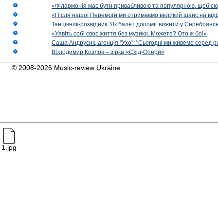
«Філармонія має бути привабливою та популярною, щоб сю
«Після нашої Перемоги ми отримаємо великий шанс на від
Танцівник-розвідник. Як балет допоміг вижити у Серебрянсь
«Уявіть собі своє життя без музики. Можете? Ото ж бо!»
Саша Андрусик, агенція "Ухо": "Сьогодні ми живемо серед р
Володимир Козлов – зірка «Схід-Опери»
© 2008-2026 Music-review Ukraine
1.jpg