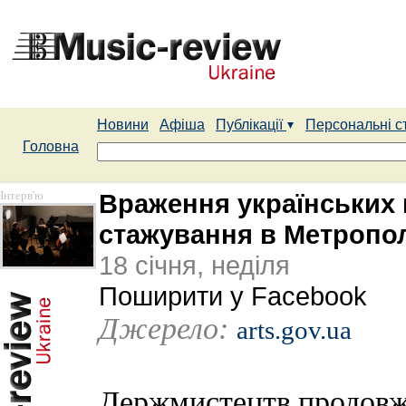
Новини
Афіша
Публікації
Персональні с
Головна
Інтерв'ю
Враження українських 
стажування в Метрополі
18 січня, неділя
Поширити у Facebook
Джерело:
arts.gov.ua
Держмистецтв продовж