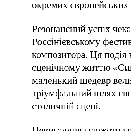
окремих європейських 
Резонансний успіх чека
Россінієвському фестив
композитора. Ця подія 
сценічному життю «Син
маленький шедевр вел
тріумфальний шлях сво
столичній сцені.
Невигадлива сюжетна ка