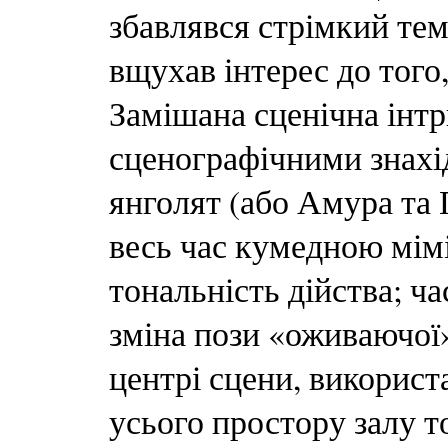
збавлявся стрімкий тем
вщухав інтерес до того,
Замішана сценічна інтр
сценографічними знахі
янголят (або Амура та 
весь час кумедною мім
тональність дійства; ча
зміна пози «оживаючої
центрі сцени, використа
усього простору залу т