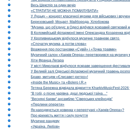
Весь Шекспір за один вечір
«СТРАТИТИ НЕ МОЖНА ПОМИЛУВАТИ»
У Луцьку – концерт класичної музики для військових і вруче
Березовський, Моцарт, Майборода, Хілобокова
"Музика, що об'єднує: в Одесі відбувся яскравий святковий
В Коломийській філармонії імені Олександра Козаренка відб
У Кропивницькому відбулося музичне травневе свято
«Спочатку музика, а потім слова»
Враження про постановки «Сувій» і «Точка травми»
Музичний салон «Харків Опера» перетворився на музичну мап
Хіти Франца Легара
У місті Миколаєві відбулося яскраве завершення фестивал
У Великій залі Одеської філармонії музичний травень розп
Браво, митцям «Єлисавет-ретро»!
«Inside the Music» та «Bolero I.R.»
Тетяна Бережна відвідала відкриття KharkivMusicFest-2026 
“В тобі, о пісне чарівна, душі людської таїна…”
“Весняні барви” ансамблю “Сіверських клейнодів”
«Перлини оперети»
Як народжується новинка у репертуарі «Харків Опера»?
Про крихкість життя і силу почуття
Музичне рандеву
«Україна. Любов»