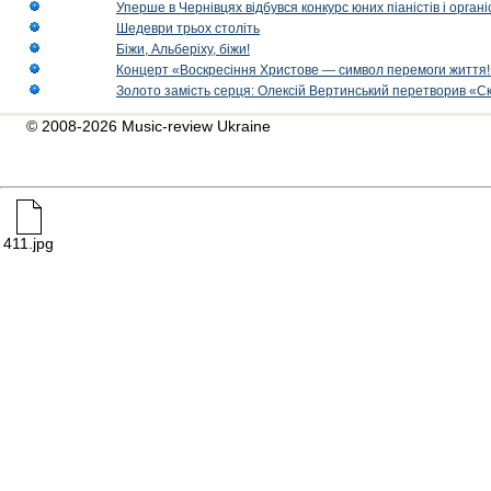
Уперше в Чернівцях відбувся конкурс юних піаністів і орг
Шедеври трьох століть
Біжи, Альберіху, біжи!
Концерт «Воскресіння Христове — символ перемоги життя!
Золото замість серця: Олексій Вертинський перетворив «С
© 2008-2026 Music-review Ukraine
411.jpg