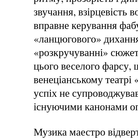
звучання, взірцевість в
вправне керування фаб
«ланцюгового» диханн
«розкручуванні» сюжет
цього веселого фарсу, щ
венеціанському театрі 
успіх не супроводжував
існуючими канонами оп
Музика маестро відвер