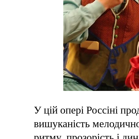
У цій опері Россіні пр
вишуканість мелодичног
ритму, прозорість і ди