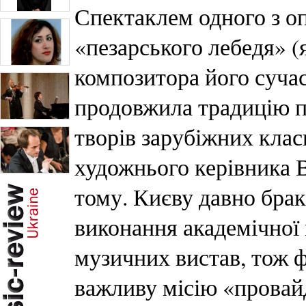
Спектаклем одного з о
«пезарського лебедя» 
композитора його суча
продовжила традицію 
творів зарубіжних класи
художнього керівника 
тому. Києву давно брак
виконання академічної
музичних вистав, тож ф
важливу місію «провай