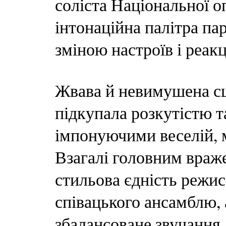
соліста Національної 
інтонаційна палітра па
зміною настроїв і реакц
Жвава й невимушена сц
підкупала розкутістю т
імпонуючими веселій, 
Взагалі головним враж
стильова єдність режисе
співацького ансамблю,
збалансоване звучання