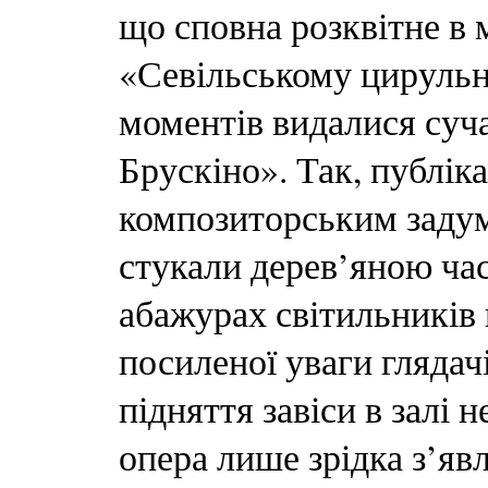
що сповна розквітне в
«Севільському цируль
моментів видалися суч
Брускіно». Так, публік
композиторським задум
стукали дерев’яною ча
абажурах світильників
посиленої уваги глядачі
підняття завіси в залі 
опера лише зрідка з’яв