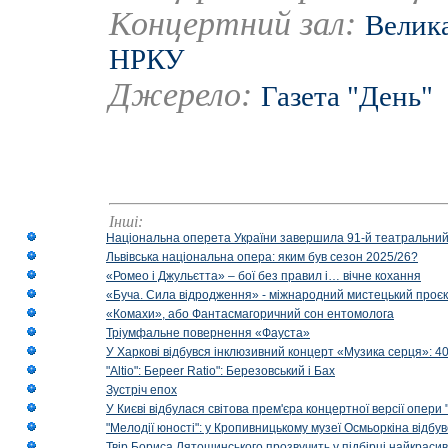
Концертний зал:
Велика
НРКУ
Джерело:
Газета "День"
Інші:
Національна оперета України завершила 91-й театральний
Львівська національна опера: яким був сезон 2025/26?
«Ромео і Джульєтта» – бої без правил і… вічне кохання
«Буча. Сила відродження» - міжнародний мистецький проєк
«Комахи», або Фантасмагоричний сон ентомолога
Тріумфальне повернення «Фауста»
У Харкові відбувся інклюзивний концерт «Музика серця»: 400
"Altio": Береer Ratio": Березовський і Бах
Зустріч епох
У Києві відбулася світова прем'єра концертної версії опери
"Мелодії юності": у Кропивницькому музеї Осмьоркіна відб
Твір Бориса Лятошинського прозвучить у підбірці найкраси