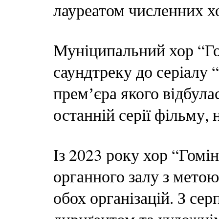
лауреатом численних х
Муніципальний хор “Гом
саундтреку до серіалу 
премʼєра якого відбулас
останній серії фільму, 
Із 2023 року хор “Гомі
органного залу з метою 
обох організацій. З се