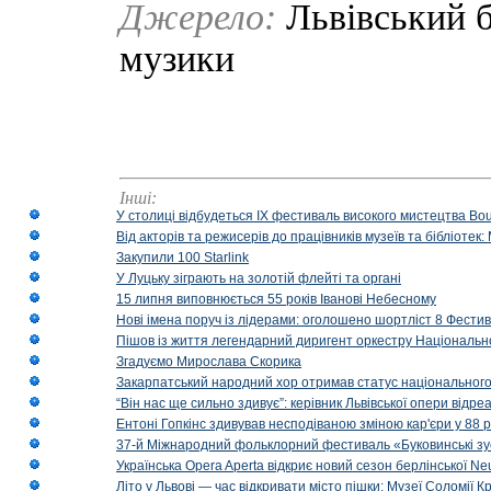
Джерело:
Львівський б
музики
Інші:
У столиці відбудеться IX фестиваль високого мистецтва Bouq
Від акторів та режисерів до працівників музеїв та бібліоте
Закупили 100 Starlink
У Луцьку зіграють на золотій флейті та органі
15 липня виповнюється 55 років Іванові Небесному
Нові імена поруч із лідерами: оголошено шортліст 8 Фест
Пішов із життя легендарний диригент оркестру Національн
Згадуємо Мирослава Скорика
Закарпатський народний хор отримав статус національног
“Він нас ще сильно здивує”: керівник Львівської опери відр
Ентоні Гопкінс здивував несподіваною зміною кар'єри у 88 ро
37-й Міжнародний фольклорний фестиваль «Буковинські зус
Українська Opera Aperta відкриє новий сезон берлінської Ne
Літо у Львові — час відкривати місто пішки: Музеї Соломії