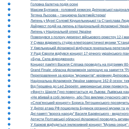
Головна балетна подія осені
Максим Булгаков - головний режисер Дніпровської націонал
Тетяна Льозова – танцююча балетмейстерка!
Липень у Музеї Соломії Крушельницької та Станіслава Людк
Дайджест подій на липень в Національній філармонії Украї
Липень у Національній опері України
Повернувся з полону диригент військового оркестру 12-ї ма
У Сумах відкриють студію електроакустичної музики "Станці
У Хмельницькій філармонії відбулася генеральна репетиці
У Раді Європи відбувся концерт 17-річного українського пі
«Буча. Сила відродження»
Концерт пам'яті Василя Сліпака проведуть на підтримку 80
Grand Finale: обласна філармонія запрошує на закриття "Р
Переправлення за кордон "музикантів": керівнику Дніпровсь
Національна філармонія України завершує 162-й сезон: ти
Від Гершвіна до Led Zeppelin: американські зірки привезуть
«Фауст» Шарля Гуно повертається до Львова: Львівська на
«Не вбивай в собі людину», або Про виклики сучасного світ
«Слов’янський концерт» Бориса Лятошинського прозвучить
У Дніпрі атака РФ пошкодила Будинок органної музики та у
Дні памяті "ворога народу" Василя Барвінського - видатного
Артисти Полтавської обласної філармонії проводять активно
У Харкові відбудеться інклюзивний концерт "Музика серця" 