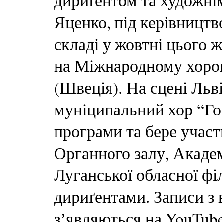
дириґентом та художні
Яценко, під керівництв
складі у жовтні цього 
на Міжнародному хоров
(Швеція). На сцені Льв
муніципальний хор “Го
програми та бере участ
Органного залу, Акад
Луганської обласної фі
дириґентами. Записи з 
зʼявляються на YouTube-