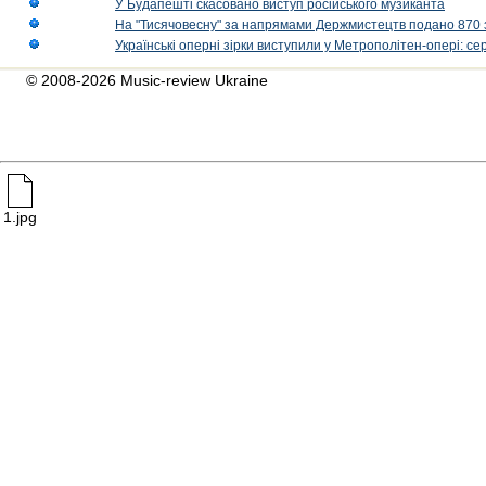
У Будапешті скасовано виступ російського музиканта
На "Тисячовесну" за напрямами Держмистецтв подано 870 за
Українські оперні зірки виступили у Метрополітен-опері: с
© 2008-2026 Music-review Ukraine
1.jpg