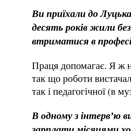
Ви приїхали до Луцька 
десять років жили без
втриматися в професі
Праця допомагає. Я ж не
так що роботи вистачал
так і педагогічної (в м
В одному з інтервʼю ви
зарплати місяцями хо