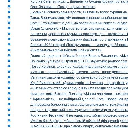
Чого не бачить глядач... Диригентка Оксана Кротик про зал
Олег Злакоман: «Театр – це моє життя»
Людмила Монастирська про те, як звучить голос України на 
Тарас Бережанський: між оперною сценою та обороною київ
Євген Станкович: “За день до вторгнення ми вивезли онуків
Марія Слєпченко: «Мистецтво стає справжнім, коли співпе
Враження українських музичних фахівців про стажування в 
Враження українських музичних фахівців про стажування в
Близько 30 % глядачів Театру Франка — молодь до 25 років
«Вифлеємська зірка вказала шлях у життя»
Головний диригент Київської опери Василь Василенко: «Муз
На Радіо Культура 31 грудня о 21:00 звучатиме радіоверсія 
Петро Качанов, директор-художній керівник Київської опери
«Музика – це найчесніший документ часу»: Тарас Демко про х
Ми сильні завдяки коханню, бо саме воно робить мистецтво
Юрій Рибчинський: «Драматургія, як і музика, – це архітект
«Системність створює епоху»: Іван Остапович про нову укра
Композиторка Вікторія Польова: «Мавка для мене - архетип м
“Нормальність — це найгірший діагноз”: Євген Лавренчук пр
Дніпровська балерина стала заслуженою артисткою Україн
Богдан Струтинський: «Ми будуємо власну модель українсь
Костянтин Фесенко: «Я не одразу полюбив професію опер
Музика без бар'єрів: у Запорізькій обласній філармонії дбаю
ЗОРЯНА КУШПЛЕР: про смерть опери, культурне самозванст