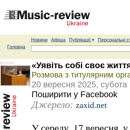
Новини
Афіша
Публікації
Персональні с
Головна
Інтерв'ю
«Уявіть собі своє житт
Розмова з титулярним орг
20 вересня 2025, субота
Поширити у Facebook
Джерело:
zaxid.net
У середу, 17 вересня, 