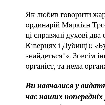
Як любив говорити жа
ординарій Маркіян Тро
ці справжні духові два 
Ківерцях і Дубищі): «Бу
знайдеться!». Зовсім ін
органіст, та нема орган
Ви навчалися у видатн
час наших попередніх 