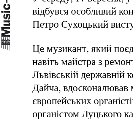
відбувся особливий кон
Петро Сухоцький висту
Це музикант, який поєд
навіть майстра з ремонт
Львівській державній к
Дайча, вдосконалював 
європейських органісті
органістом Луцького к