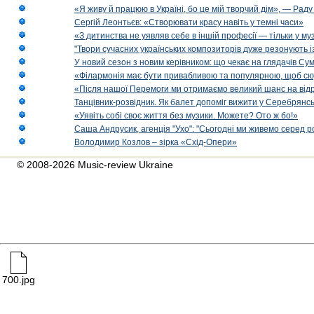
«Я живу й працюю в Україні, бо це мій творчий дім», — Раду
Сергій Леонтьєв: «Створювати красу навіть у темні часи»
«З дитинства не уявляв себе в іншій професії — тільки у му
"Твори сучасних українських композиторів дуже резонують і
У новий сезон з новим керівником: що чекає на глядачів Сум
«Філармонія має бути привабливою та популярною, щоб сю
«Після нашої Перемоги ми отримаємо великий шанс на від
Танцівник-розвідник. Як балет допоміг вижити у Серебрянсь
«Уявіть собі своє життя без музики. Можете? Ото ж бо!»
Саша Андрусик, агенція "Ухо": "Сьогодні ми живемо серед р
Володимир Козлов – зірка «Схід-Опери»
© 2008-2026 Music-review Ukraine
700.jpg