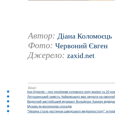
Автор:
Діана Коломоєць
Фото:
Червоний Євген
Джерело:
zaxid.net
Інші:
Ігор Курилів – про проблеми головного хору країни та 20 ро
Лятошинський замість Чайковського має звучати на європейс
Видатний австрійський музикант Вольфганг Харрер відвідає
Музика як кінохроніка спогадів
"Україна стала частиною шведського медіапростору": інтерв