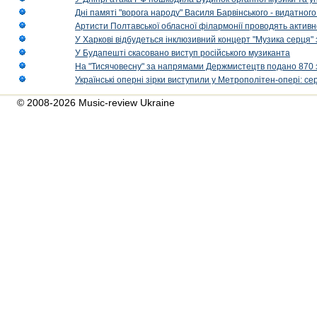
Дні памяті "ворога народу" Василя Барвінського - видатного
Артисти Полтавської обласної філармонії проводять активно
У Харкові відбудеться інклюзивний концерт "Музика серця" 
У Будапешті скасовано виступ російського музиканта
На "Тисячовесну" за напрямами Держмистецтв подано 870 за
Українські оперні зірки виступили у Метрополітен-опері: с
© 2008-2026 Music-review Ukraine