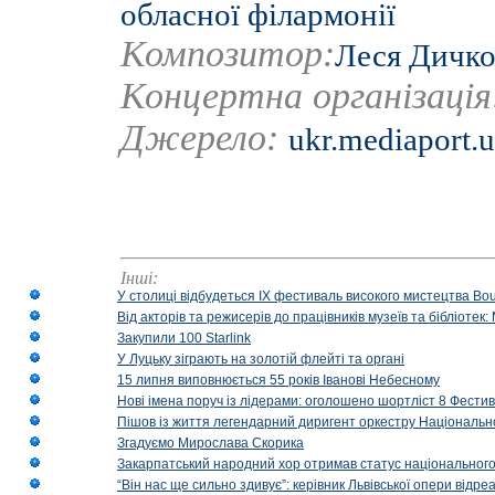
обласної філармонії
Композитор:
Леся Дичк
Концертна організаці
Джерело:
ukr.mediaport.
Інші:
У столиці відбудеться IX фестиваль високого мистецтва Bouq
Від акторів та режисерів до працівників музеїв та бібліоте
Закупили 100 Starlink
У Луцьку зіграють на золотій флейті та органі
15 липня виповнюється 55 років Іванові Небесному
Нові імена поруч із лідерами: оголошено шортліст 8 Фест
Пішов із життя легендарний диригент оркестру Національн
Згадуємо Мирослава Скорика
Закарпатський народний хор отримав статус національног
“Він нас ще сильно здивує”: керівник Львівської опери відр