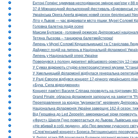
Ентоні Гопкінс здивував несподіваною зміною кар'єри у 88 ро
37-й Міжнародний фольклорний фестиваль «Буковинські зус
Українська Opera Aperta відкриє новий сезон берлінської Ne
Літо у Львові — час відкривати місто пішки: Музеї Соломії
Головна балетна подія осені
Максим Булгаков - головний режисер Дніпровської націонал
Тетяна Льозова – танцююча балетмейстерка!
Липень у Музеї Соломії Крушельницької та Станіслава Людк
Дайджест подій на липень в Національній філармонії Украї
Липень у Національній опері України
Повернувся з полону диригент військового оркестру 12-ї ма
У Сумах відкриють студію електроакустичної музики "Станці
У Хмельницькій філармонії відбулася генеральна репетиці
У Раді Європи відбувся концерт 17-річного українського пі
«Буча. Сила відродження»
Концерт пам'яті Василя Сліпака проведуть на підтримку 80
Grand Finale: обласна філармонія запрошує на закриття "Р
Переправлення за кордон "музикантів": керівнику Дніпровсь
Національна філармонія України завершує 162-й сезон: ти
Від Гершвіна до Led Zeppelin: американські зірки привезуть
«Фауст» Шарля Гуно повертається до Львова: Львівська на
«Не вбивай в собі людину», або Про виклики сучасного світ
«Слов’янський концерт» Бориса Лятошинського прозвучить
У Дніпрі атака РФ пошкодила Будинок органної музики та у