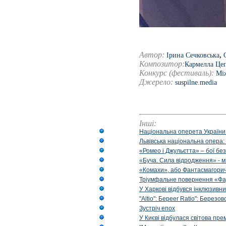
Автор:
,
Ірина Сечковська
Композитор:
Кармелла Це
Конкурс (фестиваль):
Між
Джерело:
suspilne.media
Інші:
Національна оперета України
Львівська національна опера:
«Ромео і Джульєтта» – бої бе
«Буча. Сила відродження» - м
«Комахи», або Фантасмагори
Тріумфальне повернення «Фа
У Харкові відбувся інклюзивни
"Altio": Береer Ratio": Березов
Зустріч епох
У Києві відбулася світова пре