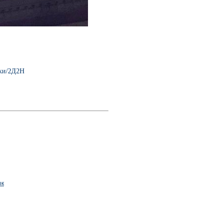
ики/2Д2Н
ок