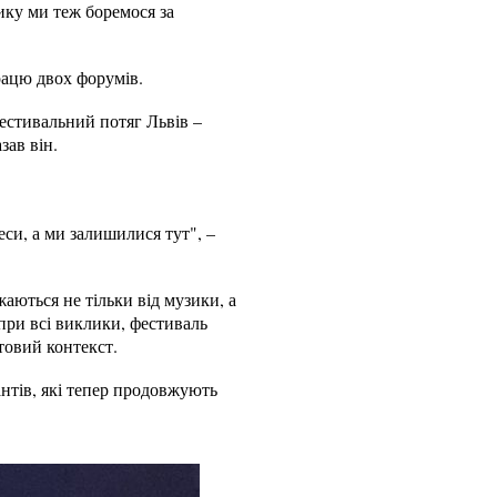
зику ми теж боремося за
рацю двох форумів.
естивальний потяг Львів –
зав він.
си, а ми залишилися тут", –
аються не тільки від музики, а
опри всі виклики, фестиваль
товий контекст.
нтів, які тепер продовжують