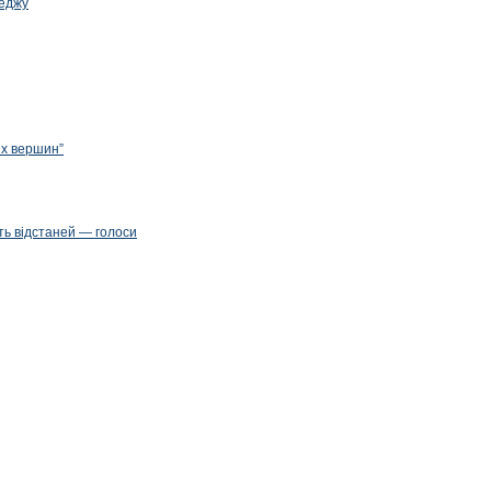
леджу
их вершин”
ть відстаней — голоси