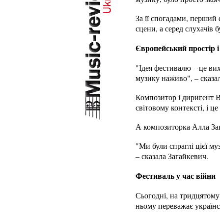
За її спогадами, перший 
сцени, а серед слухачів 
Європейський простір і
"Ідея фестивалю – це ви
музику наживо", – сказа
Композитор і диригент В
світовому контексті, і 
А композиторка Алла Заг
"Ми були спраглі цієї му
– сказала Загайкевич.
Фестиваль у час війни
Сьогодні, на тридцятому
ньому переважає українс