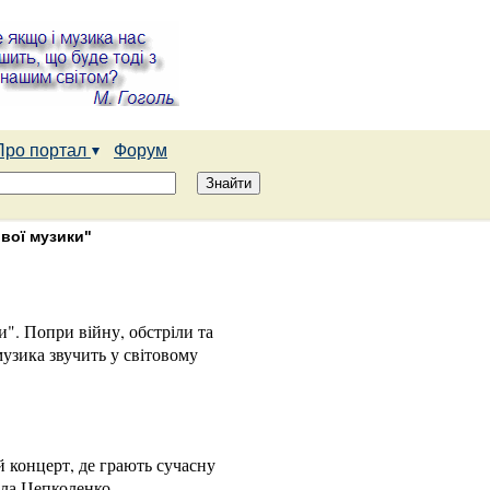
Про портал
Форум
ової музики"
и". Попри війну, обстріли та
музика звучить у світовому
 концерт, де грають сучасну
ела Цепколенко.