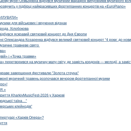
цькому музеї Осмьоркіна відбувся музичний марафон випускників музичного ко
озвучить у підбірці найкрасивіших фортепіанних концертів на «EuroPiano»
ИЛУВАТИ»
музики для військових і вручення відзнак
рода, Хілобокова
і відбувся яскравий святковий концерт до Дня Європи
ені Олександра Козаренка відбувся великий святковий концерт “4 роки: до нов
музичне травневе свято
ова»
вій» і «Точка травми»
» перетворився на музичну мапу світу, де замість кордонів — мелодії, а заміс
яскраве завершення фестивалю "Золота струна"
рмонії музичний травень розпочався вечором фортепіанної музики
ро»!
.R.»
криття KharkivMusicFest-2026 у Харкові
 людської таїна…”
верських клейнодів”
епертуарі «Харків Опера»?
чуття