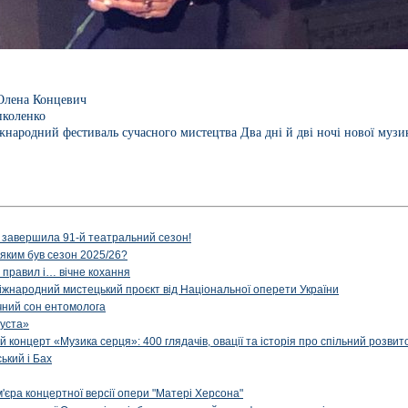
Олена Концевич
пколенко
народний фестиваль сучасного мистецтва Два дні й дві ночі нової муз
 завершила 91-й театральний сезон!
 яким був сезон 2025/26?
з правил і… вічне кохання
іжнародний мистецький проєкт від Національної оперети України
чний сон ентомолога
уста»
й концерт «Музика серця»: 400 глядачів, овації та історія про спільний розвит
ський і Бах
м'єра концертної версії опери "Матері Херсона"