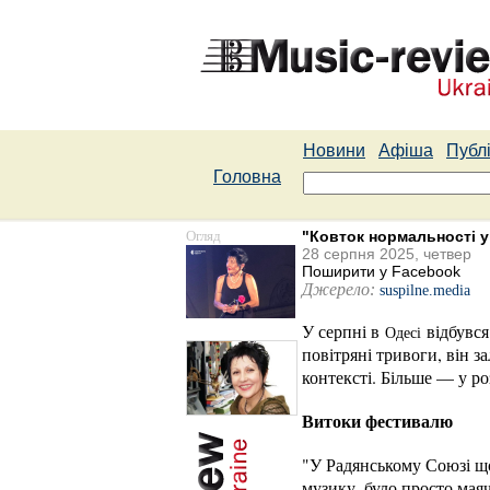
Новини
Афіша
Публі
Головна
Огляд
"Ковток нормальності у 
28 серпня 2025, четвер
Поширити у Facebook
Джерело:
suspilne.media
У серпні в
відбувся
Одесі
повітряні тривоги, він з
контексті. Більше — у ро
Витоки фестивалю
"У Радянському Союзі щ
музику, було просто мая