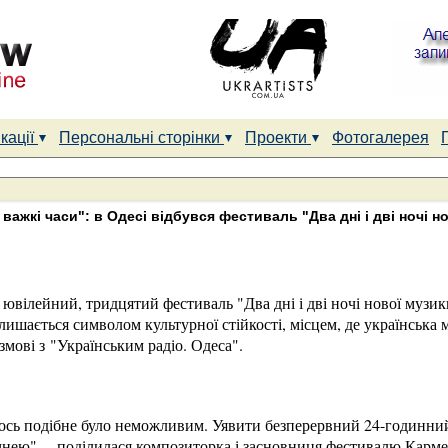
кації
Персональні сторінки
Проекти
Фотогалерея
важкі часи": в Одесі відбувся фестиваль "Два дні і дві ночі н
 ювілейний, тридцятий фестиваль "Два дні і дві ночі нової музик
алишається символом культурної стійкості, місцем, де українська 
змові з "Українським радіо. Одеса".
ось подібне було неможливим. Уявити безперервний 24-годинний
чнею", – поділилася композиторка і засновниця фестивалю Карм