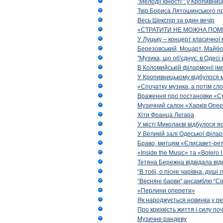
"Мелодії юності": у Кропивни
Твір Бориса Лятошинського пр
Весь Шекспір за один вечір
«СТРАТИТИ НЕ МОЖНА ПОМ
У Луцьку – концерт класичної 
Березовський, Моцарт, Майбо
"Музика, що об'єднує: в Одес
В Коломийській філармонії ім
У Кропивницькому відбулося 
«Спочатку музика, а потім сл
Враження про постановки «Су
Музичний салон «Харків Опера
Хіти Франца Легара
У місті Миколаєві відбулося 
У Великій залі Одеської філа
Браво, митцям «Єлисавет-рет
«Inside the Music» та «Bolero I
Тетяна Бережна відвідала від
“В тобі, о пісне чарівна, душі
“Весняні барви” ансамблю “Сі
«Перлини оперети»
Як народжується новинка у р
Про крихкість життя і силу по
Музичне рандеву