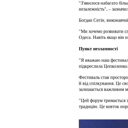
"З'явилося набагато біль
незалежність", – зазнач
Богдан Сегін, виконавчи
"Ми хочемо розвивати сп
Одеса. Навіть якщо він н
Пункт незламності
"Я вважаю наш фестиваль
підкреслила Цепколенко
Фестиваль став просторо
й від спілкування. Це св
залишається важливим май
"Цей форум тримається з
традицію. Це ковток нор