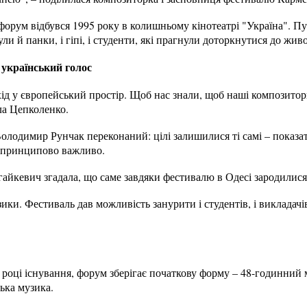
форум відбувся 1995 року в колишньому кінотеатрі "Україна". Пуб
були й панки, і гіпі, і студенти, які прагнули доторкнутися до жи
 український голос
хід у європейський простір. Щоб нас знали, щоб наші композитор
ла Цепколенко.
олодимир Рунчак переконаний: цілі залишилися ті самі – показа
це принципово важливо.
айкевич згадала, що саме завдяки фестивалю в Одесі зародилися
зики. Фестиваль дав можливість занурити і студентів, і викладачі
 році існування, форум зберігає початкову форму – 48-годинний
ька музика.