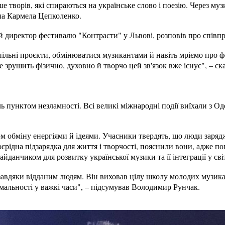
ше творів, які спираються на українське слово і поезію. Через му
ила Кармела Цепколенко.
й директор фестивалю "Контрасти" у Львові, розповів про співп
ільні проєкти, обмінюватися музикантами й навіть мріємо про ф
е зрушить фізично, духовно й творчо цей зв'язок вже існує", – ска
 пунктом незламності. Всі великі міжнародні події виїхали з Оде
.
м обміну енергіями й ідеями. Учасники твердять, що люди зарядж
оєрідна підзарядка для життя і творчості, пояснили вони, адже п
данчиком для розвитку української музики та її інтеграції у сві
авдяки відданим людям. Він виховав цілу школу молодих музика
мальності у важкі часи", – підсумував Володимир Рунчак.