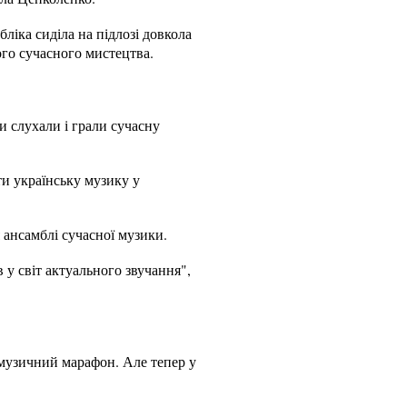
ліка сиділа на підлозі довкола
вого сучасного мистецтва.
и слухали і грали сучасну
ти українську музику у
 ансамблі сучасної музики.
в у світ актуального звучання",
 музичний марафон. Але тепер у