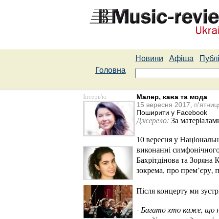
Новини
Афіша
Публі
Головна
Інтерв'ю
Малер, кава та мода
15 вересня 2017, п'ятниц
Поширити у Facebook
Джерело:
За матеріалам
10 вересня у Національн
виконанні симфонічного
Бахрітдінова та Зоряна 
зокрема, про прем’єру, п
Після концерту ми зустр
- Багато хто каже, що 