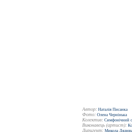
Автор:
Наталія Писанка
Фото:
Олена Чернінька
Колектив:
Симфонічний ор
Виконавець (артист):
Кс
Диригент:
Микола Дядюр