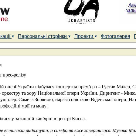
кації
Персональні сторінки
Проекти
Фотогалерея
я
и прес-релізу
ій опері України відбулася концертна прем’єра – Густав Малер,
 оркестру та хору Національної опери України. Диригент - Мико
Кушплер. Саме із Зоряною, наразі солісткою Віденської опери, На
рофесійні мрії та моду.
ілися у затишній кав’ярні в центрі Києва.
не встигаєш видихнути, а симфонія вже завершилася. Музика Мал