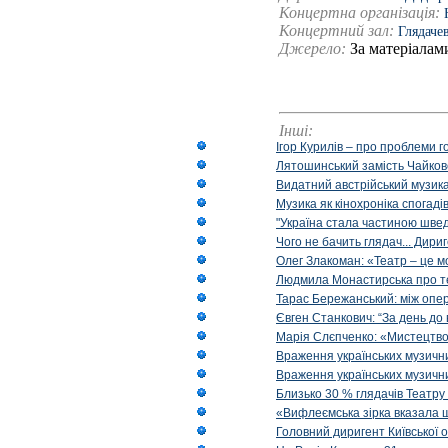
Концертна організація:
Концертний зал:
Глядаче
Джерело:
За матеріалам
Інші:
Ігор Курилів – про проблеми г
Лятошинський замість Чайковс
Видатний австрійський музика
Музика як кінохроніка спогаді
"Україна стала частиною шведс
Чого не бачить глядач... Дир
Олег Злакоман: «Театр – це м
Людмила Монастирська про те, 
Тарас Бережанський: між опе
Євген Станкович: “За день до 
Марія Слєпченко: «Мистецтво
Враження українських музични
Враження українських музични
Близько 30 % глядачів Театру
«Вифлеємська зірка вказала 
Головний диригент Київської 