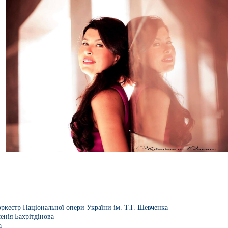
кестр Національної опери України ім. Т.Г. Шевченка
енія Бахрітдінова
а