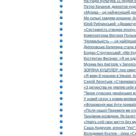
На Радіо Культура 31 грудня о
Петро Качанов, директор-худо
«Музика – це найчесніший доку
Ми сильні завдяки коханню, б
Юрій Рибчинський: «Драматургі
«Системність створює епоху»: 
Композиторка Вікторія Польова
“Нормальність — це найгірший
Дніпровська балерина стала 
Богдан Струтинський: «Ми бу
Костянтин Фесенко: «Я не о
Музика без бар'єрів: у Запорі
ЗОРЯНА КУШПЛЕР: про смерть 
«Я живу й працюю в Україні, б
Сергій Леонтьєв: «Створювати
«З дитинства не уявляв себе в
"Твори сучасних українських 
У новий сезон з новим керівни
«Філармонія має бути приваб
«Після нашої Перемоги ми от
Танцівник-розвідник. Як бале
«Уявіть собі своє життя без м
Саша Андрусик, агенція "Ухо"
Володимир Козлов – зірка «С