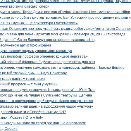
 21:00 звучатиме радіоверсія балетної вистави "Лускунчик Гофмана", яку поста
жній керівник Київської опери
мент часу»: Тарас Демко про хор «Гомін», Ukrainian Live і музику епохи війни
о саме воно робить мистецтво живим: Іван Уривський про постановку вистави
я, як і музика, – це архітектура і математика»
Іван Остапович про нову українську музику, роботу дириґента і місію Органно
: «Мавка для мене - архетип моєї країни» - прем'єра 28, 29 і 30 листопада
 діагноз”: Євген Лавренчук про створення власних світів
заслуженою артисткою України
дуємо власну модель українського мюзиклу»
дразу полюбив професію оперного концертмейстера»
зькій обласній філармонії дбають про доступність для всіх
опери, культурне самозванство та надлюдські здібності Пласідо Домінго
о це мій творчий дім», — Раду Поклітару
 красу навіть у темні часи»
 іншій професії — тільки у музиці»
композиторів дуже резонують із сьогоденням" — Юлія Ткач
ком: що чекає на глядачів Сумського театру ім. Щепкіна
ливою та популярною, щоб сюди хотілося повертатися»
римаємо великий шанс на відродження нашої культури»
т допоміг вижити у Серебрянському лісі?
узики. Можете? Ото ж бо!»
: "Сьогодні ми живемо серед розмов, що обірвалися"
хід-Опери»