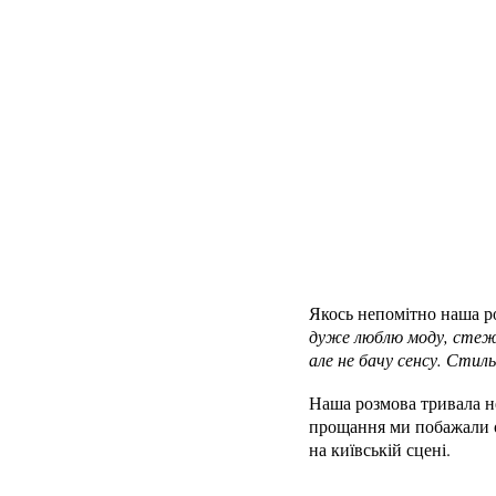
Якось непомітно наша ро
дуже люблю моду, стежу 
але не бачу сенсу. Стиль
Наша розмова тривала не
прощання ми побажали о
на київській сцені.