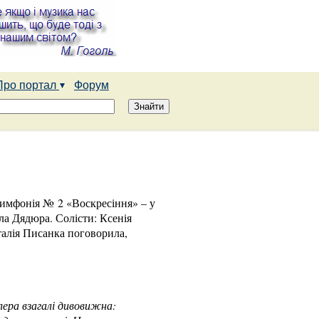
Про портал
Форум
 Симфонія № 2 «Воскресіння» – у
ла Дядюра. Солісти: Ксенія
талія Писанка поговорила,
ера взагалі дивовижна: