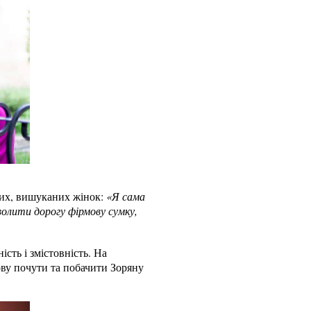
них, вишуканих жінок:
«Я сама
олити дорогу фірмову сумку,
сть і змістовність. На
ову почути та побачити Зоряну