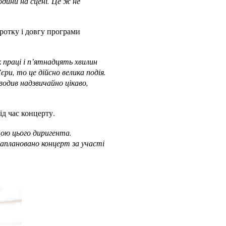
одини на сцені. Це ж не
оротку і довгу програми
к праці і п’ятнадцять хвилин
и, то це дійсно велика подія.
водив надзвичайно цікаво,
ід час концерту.
тою цього диригента.
 заплановано концерт за участі