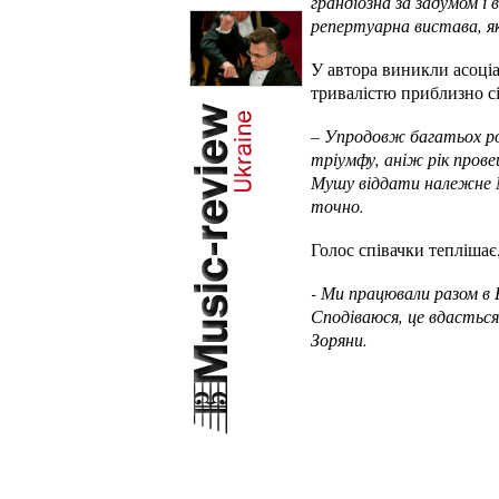
грандіозна за задумом і 
репертуарна вистава, я
У автора виникли асоціа
тривалістю приблизно сі
– Упродовж багатьох ро
тріумфу, аніж рік пров
Мушу віддати належне Ми
точно.
Голос співачки теплішає
- Ми працювали разом в 
Сподіваюся, це вдасться
Зоряни.