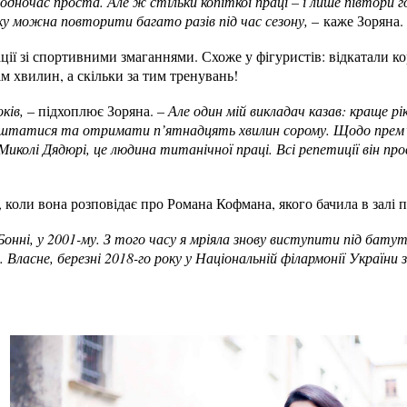
водночас проста. Але ж стільки копіткої праці – і лише півтори г
ку можна повторити багато разів під час сезону,
– каже Зоряна.
ції зі спортивними змаганнями. Схоже у фігуристів: відкатали к
м хвилин, а скільки за тим тренувань!
ків,
– підхоплює Зоряна. –
Але один мій викладач казав: краще рі
ештатися та отримати п’ятнадцять хвилин сорому. Щодо прем’єр
колі Дядюрі, це людина титанічної праці. Всі репетиції він про
, коли вона розповідає про Романа Кофмана, якого бачила в залі п
Бонні, у 2001-му. З того часу я мріяла знову виступити під бату
. Власне, березні 2018-го року у Національній філармонії України