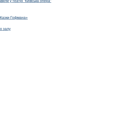
вили у театрі "Київська опера"
 «Казки Гофмана»
го залу