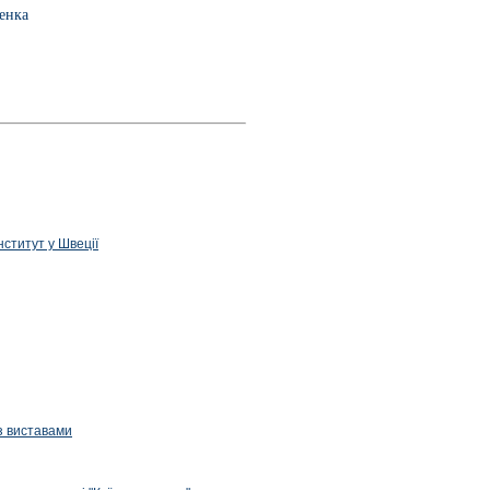
ченка
нститут у Швеції
з виставами