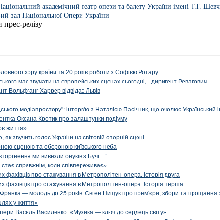
Національний академічний театр опери та балету України імені Т.Г. Шев
вий зал Національної Опери України
и прес-релізу
оловного хору країни та 20 років роботи з Софією Ротару
ького має звучати на європейських сценах сьогодні, - диригент Ревакович
нт Вольфганг Харрер відвідає Львів
в
ького медіапростору": інтерв'ю з Наталією Пасічник, що очолює Український і
игентка Оксана Кротик про залаштунки подіуму
оє життя»
як звучить голос України на світовій оперній сцені
рною сценою та обороною київського неба
вторгнення ми вивезли онуків з Бучі…”
 стає справжнім, коли співпереживає»
х фахівців про стажування в Метрополітен-опера. Історія друга
х фахівців про стажування в Метрополітен-опера. Історія перша
 Франка — молодь до 25 років: Євген Нищук про прем'єри, збори та прощання 
шлях у життя»
опери Василь Василенко: «Музика — ключ до сердець світу»