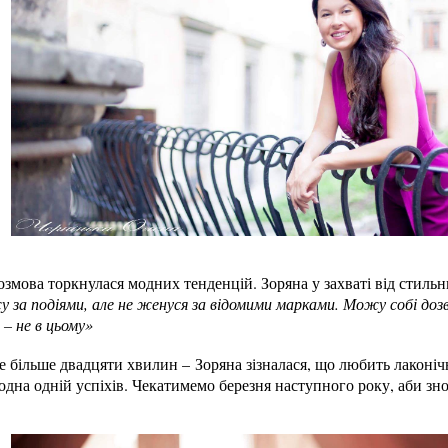
змова торкнулася модних тенденцій. Зоряна у захваті від стиль
за подіями, але не женуся за відомими марками. Можу собі дозв
 – не в цьому»
 більше двадцяти хвилин – Зоряна зізналася, що любить лаконічні
дна одній успіхів. Чекатимемо березня наступного року, аби зн