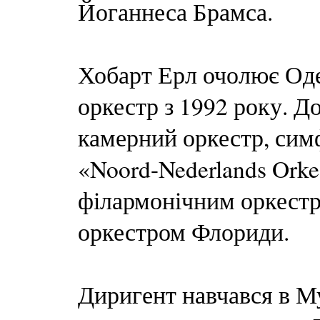
Йоганнеса Брамса.
Хобарт Ерл очолює Од
оркестр з 1992 року. Д
камерний оркестр, симф
«Noord-Nederlands Orke
філармонічним оркест
оркестром Флориди.
Диригент навчався в Му