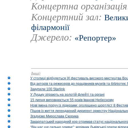
Концертна організаці
Концертний зал:
Велики
філармонії
Джерело:
«Репортер»
Інші:
У столиці відбудеться IX фестиваль високого мистецтва Bouq
Від акторів та режисерів до працівників музеїв та бібліоте
Закупили 100 Starlink
У Луцьку зіграють на золотій флейті та органі
15 липня виповнюється 55 років Іванові Небесному
Нові імена поруч із лідерами: оголошено шортліст 8 Фест
Пішов із життя легендарний диригент оркестру Національн
Згадуємо Мирослава Скорика
Закарпатський народний хор отримав статус національног
“Він нас ще сильно здивує”: керівник Львівської опери відр