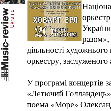
Націона
оркестр
України
разом»,
діяльності художнього 
оркестру, заслуженого 
У програмі концертів з
«Летючий Голландець» 
поема «Море» Олександ