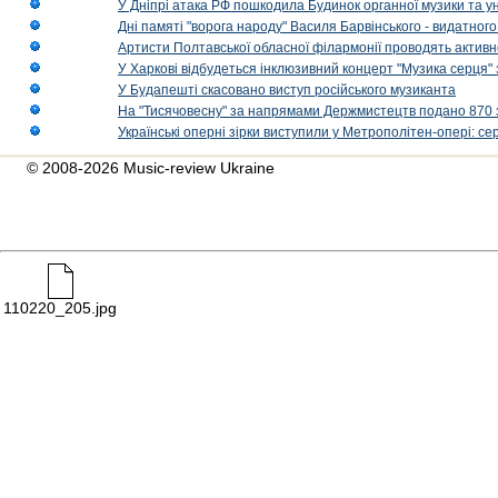
У Дніпрі атака РФ пошкодила Будинок органної музики та у
Дні памяті "ворога народу" Василя Барвінського - видатного
Артисти Полтавської обласної філармонії проводять активно
У Харкові відбудеться інклюзивний концерт "Музика серця" 
У Будапешті скасовано виступ російського музиканта
На "Тисячовесну" за напрямами Держмистецтв подано 870 за
Українські оперні зірки виступили у Метрополітен-опері: с
© 2008-2026 Music-review Ukraine
110220_205.jpg