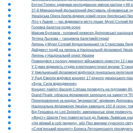
Ентоні Гопкінс здивував несподіваною зміною кар'єри у 88 ро
37-й Міжнародний фольклорний фестиваль «Буковинські зус
Українська Opera Aperta відкриє новий сезон берлінської Ne
Літо у Львові — час відкривати місто пішки: Музеї Соломії
Головна балетна подія осені
Максим Булгаков - головний режисер Дніпровської націонал
Тетяна Льозова – танцююча балетмейстерка!
Липень у Музеї Соломії Крушельницької та Станіслава Людк
Дайджест подій на липень в Національній філармонії Украї
Липень у Національній опері України
Повернувся з полону диригент військового оркестру 12-ї ма
У Сумах відкриють студію електроакустичної музики "Станці
У Хмельницькій філармонії відбулася генеральна репетиці
У Раді Європи відбувся концерт 17-річного українського пі
«Буча. Сила відродження»
Концерт пам'яті Василя Сліпака проведуть на підтримку 80
Grand Finale: обласна філармонія запрошує на закриття "Р
Переправлення за кордон "музикантів": керівнику Дніпровсь
Національна філармонія України завершує 162-й сезон: ти
Від Гершвіна до Led Zeppelin: американські зірки привезуть
«Фауст» Шарля Гуно повертається до Львова: Львівська на
«Не вбивай в собі людину», або Про виклики сучасного світ
«Слов’янський концерт» Бориса Лятошинського прозвучить