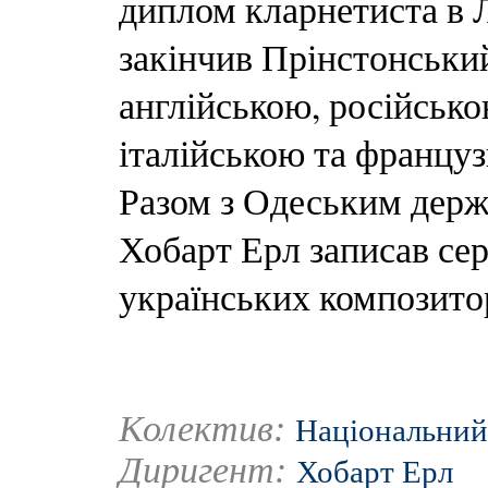
диплом кларнетиста в Л
закінчив Прінстонськи
англійською, російсько
італійською та францу
Разом з Одеським дер
Хобарт Ерл записав сер
українських композитор
Колектив:
Національний
Диригент:
Хобарт Ерл