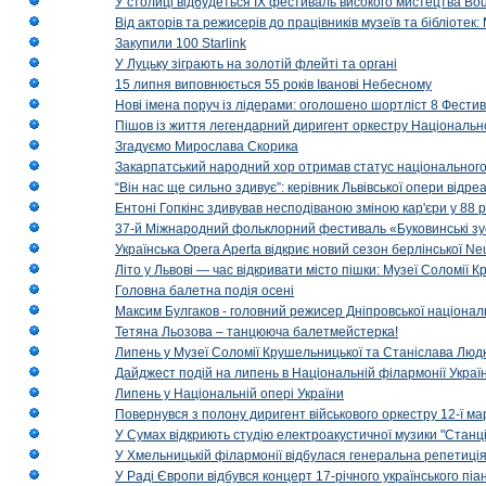
У столиці відбудеться IX фестиваль високого мистецтва Bouq
Від акторів та режисерів до працівників музеїв та бібліоте
Закупили 100 Starlink
У Луцьку зіграють на золотій флейті та органі
15 липня виповнюється 55 років Іванові Небесному
Нові імена поруч із лідерами: оголошено шортліст 8 Фест
Пішов із життя легендарний диригент оркестру Національн
Згадуємо Мирослава Скорика
Закарпатський народний хор отримав статус національног
“Він нас ще сильно здивує”: керівник Львівської опери відр
Ентоні Гопкінс здивував несподіваною зміною кар'єри у 88 ро
37-й Міжнародний фольклорний фестиваль «Буковинські зус
Українська Opera Aperta відкриє новий сезон берлінської Ne
Літо у Львові — час відкривати місто пішки: Музеї Соломії
Головна балетна подія осені
Максим Булгаков - головний режисер Дніпровської націонал
Тетяна Льозова – танцююча балетмейстерка!
Липень у Музеї Соломії Крушельницької та Станіслава Людк
Дайджест подій на липень в Національній філармонії Украї
Липень у Національній опері України
Повернувся з полону диригент військового оркестру 12-ї ма
У Сумах відкриють студію електроакустичної музики "Станці
У Хмельницькій філармонії відбулася генеральна репетиці
У Раді Європи відбувся концерт 17-річного українського пі