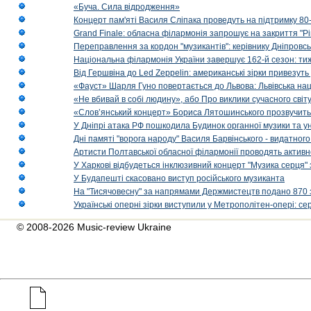
«Буча. Сила відродження»
Концерт пам'яті Василя Сліпака проведуть на підтримку 80
Grand Finale: обласна філармонія запрошує на закриття "Р
Переправлення за кордон "музикантів": керівнику Дніпровсь
Національна філармонія України завершує 162-й сезон: ти
Від Гершвіна до Led Zeppelin: американські зірки привезуть
«Фауст» Шарля Гуно повертається до Львова: Львівська на
«Не вбивай в собі людину», або Про виклики сучасного світ
«Слов’янський концерт» Бориса Лятошинського прозвучить
У Дніпрі атака РФ пошкодила Будинок органної музики та у
Дні памяті "ворога народу" Василя Барвінського - видатного
Артисти Полтавської обласної філармонії проводять активно
У Харкові відбудеться інклюзивний концерт "Музика серця" 
У Будапешті скасовано виступ російського музиканта
На "Тисячовесну" за напрямами Держмистецтв подано 870 за
Українські оперні зірки виступили у Метрополітен-опері: с
© 2008-2026 Music-review Ukraine