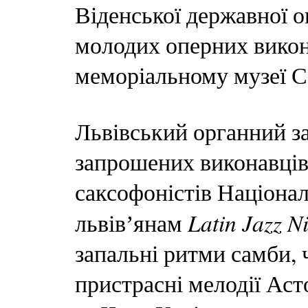
Віденської державної о
молодих оперних викон
меморіальному музеї С
Львівський органний за
запрошених виконавців
саксофоністів Націонал
Latin Jazz N
львівʼянам
запальні ритми самби, 
пристрасні мелодії Ас