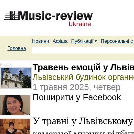
Новини
Афіша
Публікації
Персональні с
Головна
Новина
Травень емоцій у Льві
Львівський будинок органн
1 травня 2025, четвер
Поширити у Facebook
У травні у Львівському
камерної музики відбуд