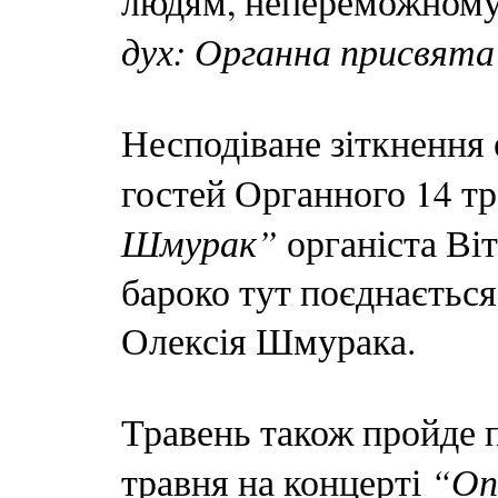
людям, непереможному
дух: Органна присвята
Несподіване зіткнення е
гостей Органного 14 т
Шмурак”
органіста Ві
бароко тут поєднаєтьс
Олексія Шмурака.
Травень також пройде п
“Оп
травня на концерті