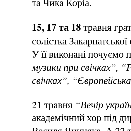
та Чика Коріа.
15, 17 та 18
травня грат
солістка Закарпатської
У її виконані почуємо
музики при свічках”, 
свічках”, “Європейська
“Вечір україн
21 травня
академічний хор під д
Василя Яциняка. А 22 