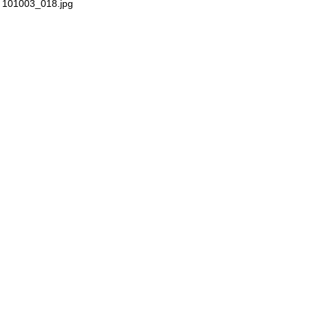
101003_018.jpg