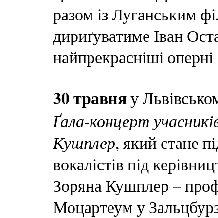
разом із Луганським ф
дириґуватиме Іван Ост
найпрекрасніші оперні 
30 травня
у Львівськом
Ґала-концерт учасникі
Кушплер
, який стане 
вокалістів під керівни
Зоряна Кушплер – проф
Моцартеум у Зальцбурзі