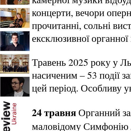
концерти, вечори оперн
прочитанні, сольні вист
ексклюзивної органної
Травень 2025 року у Ль
насиченим – 53 події з
цей період. Особливу у
24 травня
Органний за
маловідому Симфоні