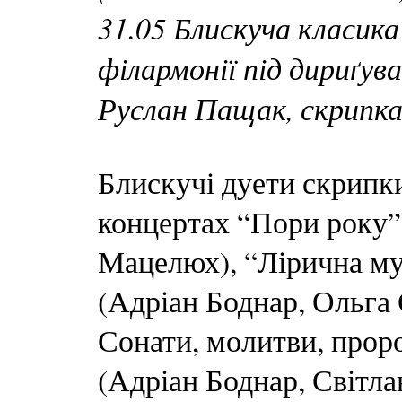
31.05 Блискуча класика
філармонії під дириґув
Руслан Пащак, скрипка
Блискучі дуети скрипки
концертах “Пори року”
Мацелюх), “Лірична му
(Адріан Боднар, Ольга 
Сонати, молитви, проро
(Адріан Боднар, Світла