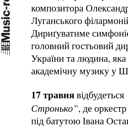
композитора Олександр
Луганського філармоній
Дириґуватиме симфоні
головний гостьовий дир
України та людина, яка
академічну музику у Шв
17 травня
відбудеться
Стронько”
, де оркест
під батутою Івана Оста