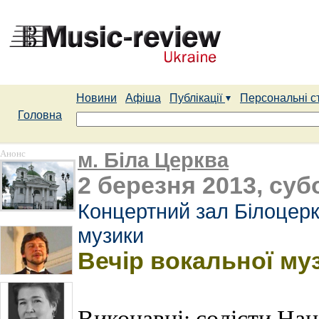
Новини
Афіша
Публікації
Персональні с
Головна
Анонс
м. Біла Церква
2 березня 2013, субо
Концертний зал Білоцерк
музики
Вечір вокальної му
Виконавці: солісти Нац