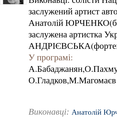
заслужений артист авт
Анатолій ЮРЧЕНКО(ба
заслужена артистка Ук
АНДРІЄВСЬКА(фортеп
У програмі:
А.Бабаджанян,О.Пахму
О.Гладков,М.Магомаєв 
Виконавці:
Анатолій Юр