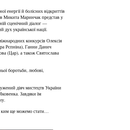
ої енергії й болісних відкриттів
ів Микита Маринчак представ у
Їхній сценічний діалог —
 дух української нації.
 міжнародних конкурсів Олексія
ара Рєпніна), Ганни Данич
ва (Цар), а також Святослава
ьої боротьби, любові,
лужений діяч мистецтв України
Яковенка. Завдяки їм
ну.
 і ким ще можемо стати…