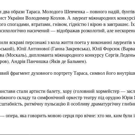
 два образи Тараса. Молодого Шевченка – повного надій, бунтівн
тист України Володимир Козлов. А лауреат міжнародних конкурс
ого спогадами, втратами, гнівом, гідністю і вірою в завтрашнє. 
сихологічно насичений — відображав розколотий, але нескорений
или яскраві персонажі з кола життя поета у виконанні лауреатів
вський), Юлії Антонової (Ганна Закревська), Юлії Форсюк (Варв
ва (Москаль), дипломанта міжнародного конкурсу Сергія Леденьо
ров), Андрія Панчишка (Яків де Бальмен).
вий фрагмент духовного портрету Тараса, символ його внутрішн
истави стали артисти балету, хору (головний хормейстер — зас
міжного складу та симфонічний оркестр театру під орудою Юрія 
сштабність, ритмічну пульсацію й особливу драматургічну глиби
— опера, яка говорить мовою серця про вічне: хто ми, ким були