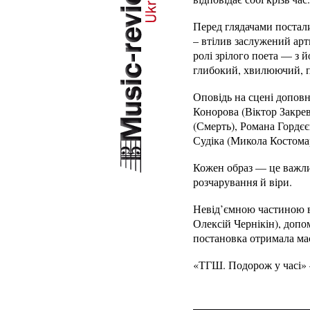
Перед глядачами постали
– втілив заслужений ар
ролі зрілого поета — з й
глибокий, хвилюючий, п
Оповідь на сцені доповн
Конорова (Віктор Закре
(Смерть), Романа Гордєє
Судіка (Микола Костома
Кожен образ — це важли
розчарування й віри.
Невід’ємною частиною в
Олексій Чернікін), допо
постановка отримала ма
«ТГШ. Подорож у часі» 