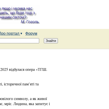
Про портал
Форум
 2025 відбулася опера «ТГШ.
, історичної пам’яті та
овілого символу, а як живої
є, мріє. Людина, яка запитує і