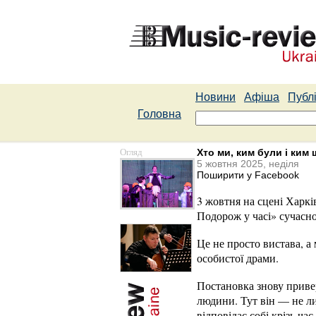
Новини
Афіша
Публі
Головна
Огляд
Хто ми, ким були і ки
5 жовтня 2025, неділя
Поширити у Facebook
3 жовтня на сцені Харкі
Подорож у часі» сучасн
Це не просто вистава, а
особистої драми.
Постановка
знову приве
людини. Тут він — не лиш
відповідає собі крізь час.