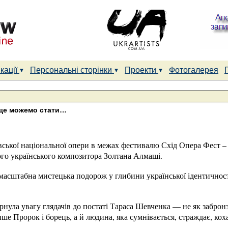
кації
Персональні сторінки
Проекти
Фотогалерея
м ще можемо стати…
вської національної опери в межах фестивалю Схід Опера Фест –
ого українського композитора Золтана Алмаші.
 масштабна мистецька подорож у глибини української ідентичності
рнула увагу глядачів до постаті Тараса Шевченка — не як забронз
е Пророк і борець, а й людина, яка сумнівається, страждає, коха