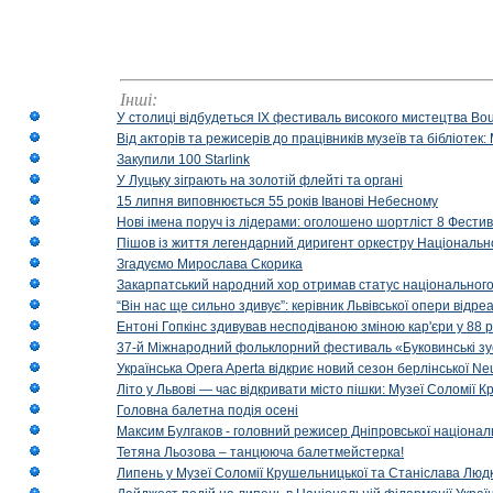
Інші:
У столиці відбудеться IX фестиваль високого мистецтва Bouq
Від акторів та режисерів до працівників музеїв та бібліоте
Закупили 100 Starlink
У Луцьку зіграють на золотій флейті та органі
15 липня виповнюється 55 років Іванові Небесному
Нові імена поруч із лідерами: оголошено шортліст 8 Фест
Пішов із життя легендарний диригент оркестру Національн
Згадуємо Мирослава Скорика
Закарпатський народний хор отримав статус національног
“Він нас ще сильно здивує”: керівник Львівської опери відр
Ентоні Гопкінс здивував несподіваною зміною кар'єри у 88 ро
37-й Міжнародний фольклорний фестиваль «Буковинські зус
Українська Opera Aperta відкриє новий сезон берлінської Ne
Літо у Львові — час відкривати місто пішки: Музеї Соломії
Головна балетна подія осені
Максим Булгаков - головний режисер Дніпровської націонал
Тетяна Льозова – танцююча балетмейстерка!
Липень у Музеї Соломії Крушельницької та Станіслава Людк