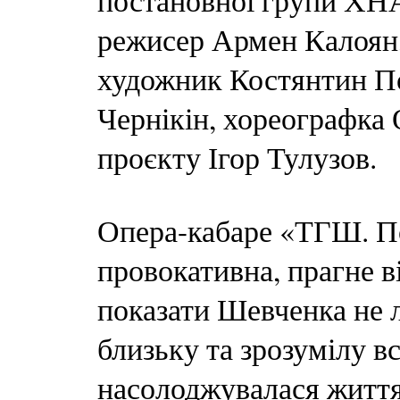
постановної групи ХН
режисер Армен Калоян,
художник Костянтин П
Чернікін, хореографка 
проєкту Ігор Тулузов.
Опера-кабаре «ТГШ. Под
провокативна, прагне ві
показати Шевченка не л
близьку та зрозумілу в
насолоджувалася життя