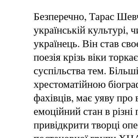
Безперечно, Тарас Шев
українській культурі, 
українець. Він став св
поезія крізь віки торк
суспільства тем. Більш
хрестоматійною біограф
фахівців, має уяву про
емоційний стан в різні
привідкрити творці опе