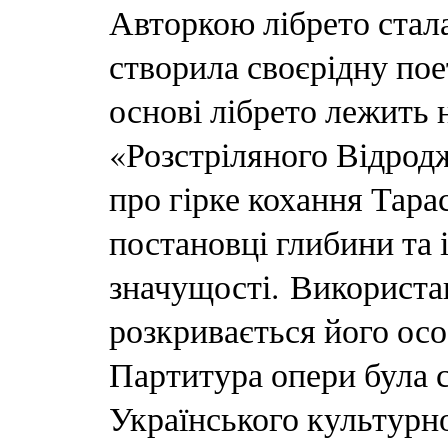
Авторкою лібрето стала
створила своєрідну пое
основі лібрето лежить 
«Розстріляного Відрод
про гірке кохання Тара
постановці глибини та 
значущості. Використан
розкривається його осо
Партитура опери була с
Українського культурн