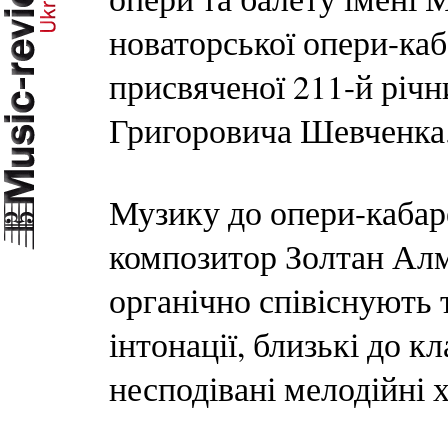
новаторської опери-ка
присвяченої 211-й річн
Григоровича Шевченка
Музику до опери-кабар
композитор Золтан Алма
органічно співіснують 
інтонації, близькі до к
несподівані мелодійні 