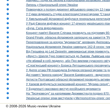
Дайджест подій на липень в Національній філармонії Украї
Липень у Національній опері України
Повернувся з полону диригент військового оркестру 12-ї ма
У Сумах відкриють студію електроакустичної музики "Станці
У Хмельницькій філармонії відбулася генеральна репетиці
У Раді Європи відбувся концерт 17-річного українського пі
«Буча. Сила відродження»
Концерт пам'яті Василя Сліпака проведуть на підтримку 80
Grand Finale: обласна філармонія запрошує на закриття "Р
Переправлення за кордон "музикантів": керівнику Дніпровсь
Національна філармонія України завершує 162-й сезон: ти
Від Гершвіна до Led Zeppelin: американські зірки привезуть
«Фауст» Шарля Гуно повертається до Львова: Львівська на
«Не вбивай в собі людину», або Про виклики сучасного світ
«Слов’янський концерт» Бориса Лятошинського прозвучить
У Дніпрі атака РФ пошкодила Будинок органної музики та у
Дні памяті "ворога народу" Василя Барвінського - видатного
Артисти Полтавської обласної філармонії проводять активно
У Харкові відбудеться інклюзивний концерт "Музика серця" 
У Будапешті скасовано виступ російського музиканта
На "Тисячовесну" за напрямами Держмистецтв подано 870 за
Українські оперні зірки виступили у Метрополітен-опері: с
© 2008-2026 Music-review Ukraine