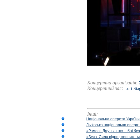
Концертна організація:
Концертний зал:
Loft St
Інші:
Національна оперета України
Львівська національна опера:
«Ромео і Джульєтта» – бої бе
«Буча. Сила відродження» - м