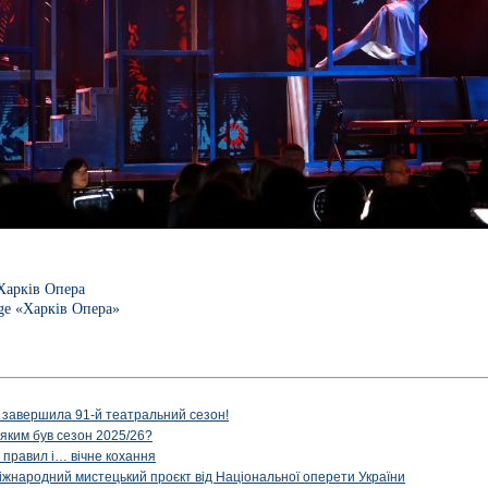
Харків Опера
age «Харків Опера»
 завершила 91-й театральний сезон!
 яким був сезон 2025/26?
з правил і… вічне кохання
іжнародний мистецький проєкт від Національної оперети України