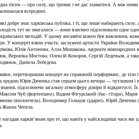
на пісня — про силу, що тримає і не дає зламатися. А між ними 
 залишалася всередині.
які добре знає харківська публіка, і ті, що лише набирають силу,
олодість тут не змагалися — вони взаємно підсилювали одне одн
українських мелодій. У цьому ансамблі кожен був важливим, коже
три. У концерті взяли участь: заслужені артисти України Володи
рікова, Юлія Антонова, Алла Мишакова, лауреати міжнародних 
юк, Вероніка Мостова, Олексій Коноров, Сергій Леденьов, а так
дянюк, Даніела Лебедєва.
аміки, перетворивши концерт на справжній перформанс, де тіло
д орудою Юрія Дяченка став серцем цього вечора — чутливим і 
зізнання, підсилюючи загальну атмосферу довіри й відкритості. Їх
аксим Чуб (фортепіано), Вадим Фігурський (бас- гітара), Марія 
еменко (віолончель), Володимир Гольцов (ударні), Юрій Дяченко 
а Жанна Чепела.
 нагадав харків’янам про те, що навіть у найскладніші часи ми з
м.