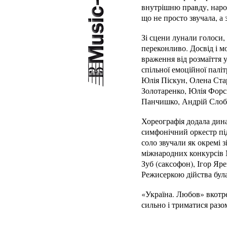
внутрішню правду, народ
що не просто звучала, а
Зі сцени лунали голоси, 
переконливо. Досвід і м
враження від розмаїття 
спільної емоційної палі
Юлія Піскун, Олена Ста
Золотаренко, Юлія Форс
Панчишко, Андрій Слобо
Хореографія додала дин
симфонічний оркестр пі
соло звучали як окремі 
міжнародних конкурсів М
Зуб (саксофон), Ігор Яр
Режисеркою дійства бул
«Україна. Любов» вкотре
сильно і триматися разо