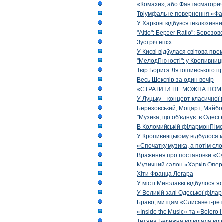
«Комахи», або Фантасмагори
Тріумфальне повернення «Фа
У Харкові відбувся інклюзивни
"Altio": Береer Ratio": Березов
Зустріч епох
У Києві відбулася світова пре
"Мелодії юності": у Кропивни
Твір Бориса Лятошинського пр
Весь Шекспір за один вечір
«СТРАТИТИ НЕ МОЖНА ПОМ
У Луцьку – концерт класичної 
Березовський, Моцарт, Майбо
"Музика, що об'єднує: в Одес
В Коломийській філармонії ім
У Кропивницькому відбулося 
«Спочатку музика, а потім сл
Враження про постановки «Су
Музичний салон «Харків Опера
Хіти Франца Легара
У місті Миколаєві відбулося 
У Великій залі Одеської філа
Браво, митцям «Єлисавет-рет
«Inside the Music» та «Bolero I
Тетяна Бережна відвідала від