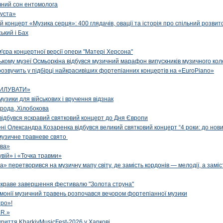
чний сон ентомолога
уста»
й концерт «Музика серця»: 400 глядачів, овації та історія про спільний розвит
ський і Бах
м'єра концертної версії опери "Матері Херсона"
цькому музеї Осмьоркіна відбувся музичний марафон випускників музичного ко
озвучить у підбірці найкрасивіших фортепіанних концертів на «EuroPiano»
ИЛУВАТИ»
музики для військових і вручення відзнак
рода, Хілобокова
і відбувся яскравий святковий концерт до Дня Європи
ені Олександра Козаренка відбувся великий святковий концерт “4 роки: до нов
музичне травневе свято
ова»
вій» і «Точка травми»
» перетворився на музичну мапу світу, де замість кордонів — мелодії, а заміс
яскраве завершення фестивалю "Золота струна"
рмонії музичний травень розпочався вечором фортепіанної музики
ро»!
.R.»
криття KharkivMusicFest-2026 у Харкові