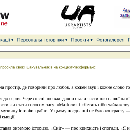
кації
Персональні сторінки
Проекти
Фотогалерея
запросила своїх шанувальників на концерт-перформанс
 на простір, де говорили про любов, а кожен звук і кожне слово 
я до серця. Через пісні, що вже давно стали частиною нашої пам’я
 встигли стати голосом часу. «Матіоли» і «Летять ніби чайки» зву
музичну історію країни. У цьому поєднанні не було контрасту —
і емоції.
авав окремою історією. «Сніг» — про крихкість і спогади, «Я н