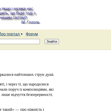
Про портал
Форум
торкалися найтонших струн душі.
ті, і через ті, що народилися
чали поруч із композиціями, які
 лише відчуття безперервності,
е такий» — про ніжність і