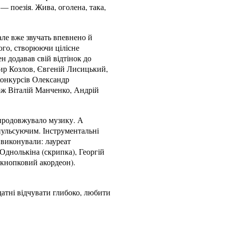
— поезія. Жива, оголена, така,
 але вже звучать впевнено й
ого, створюючи цілісне
н додавав свій відтінок до
мир Козлов, Євгеній Лисицький,
конкурсів Олександр
ож Віталій Манченко, Андрій
 продовжувало музику. А
пульсуючим. Інструментальні
 виконували: лауреат
Однолькіна (скрипка), Георгій
(кнопковий акордеон).
датні відчувати глибоко, любити