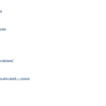
ок
леджу
их вершин”
ть відстаней — голоси