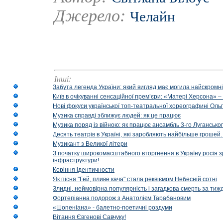
Джерело:
Челайн
Інші:
Забута легенда України: який вигляд має могила найскромніш
Київ в очікуванні сенсаційної прем’єри: «Матері Херсона» 
Нові фокуси української топ-театральної хореографині Оль
Музика справді зближує людей: як це працює
Музика поряд із війною: як працює ансамбль 3-го Лугансько
Десять театрів в Україні, які заробляють найбільше гроше
Музикант з Великої літери
З початку широкомасштабного вторгнення в Україну росія з
інфраструктури!
Коріння ідентичности
Як пісня "Гей, пливе кача" стала реквіємом Небесній сотні
Злидні, неймовірна популярність і загадкова смерть за тиж
Фортепіанна подорож з Анатолієм Тарабановим
«Шопеніана» - балетно-поетичні роздуми
Вітання Євгенові Савчуку!