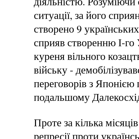
діяльністю. Розуміючи 
ситуації, за його сприя
створено 9 українських
сприяв створенню І-го
куреня вільного козацтв
війську - демобілізува
переговорів з Японією
подальшому Далекосхід
Проте за кілька місяці
репресії проти українс