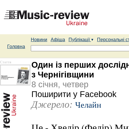
Новини
Афіша
Публікації
Персональні с
Головна
Стаття
Один із перших дослід
з Чернігівщини
8 січня, четвер
Поширити у Facebook
Джерело:
Челайн
Це - Хведір (Федір) М