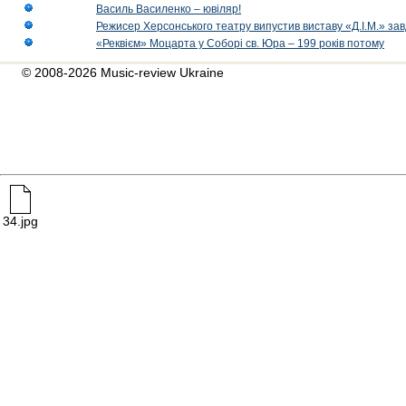
Василь Василенко – ювіляр!
Режисер Херсонського театру випустив виставу «Д.І.М.» за
«Реквієм» Моцарта у Соборі св. Юра – 199 років потому
© 2008-2026 Music-review Ukraine
34.jpg