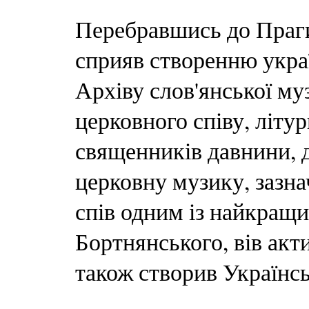
Перебравшись до Праги
сприяв створенню украї
Архіву слов'янської му
церковного співу, літу
священників давнини, 
церковну музику, зазн
спів одним із найкращих
Бортнянського, вів акти
також створив Українс