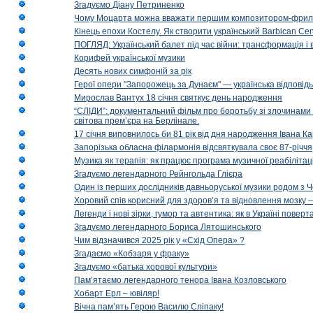
Згадуємо Діану Петриненко
Чому Моцарта можна вважати першим композитором-фри
Кінець епохи Костелу. Як створити український Barbican Cen
ПОГЛЯД: Український балет під час війни: трансформація і 
Корифей української музики
Десять нових симфоній за рік
Герої опери "Запорожець за Дунаєм" — українська відповід
Мирослав Вантух 18 січня святкує день народження
“СЛІДИ”: документальний фільм про боротьбу зі злочинами 
світова прем’єра на Берлінале.
17 січня виповнилось би 81 рік від дня народження Івана К
Запорізька обласна філармонія відсвяткувала своє 87-річчя
Музика як терапія: як працює програма музичної реабілітаці
Згадуємо легендарного Рейнгольда Глієра
Один із перших дослідників давньоруської музики родом з 
Хоровий спів корисний для здоров’я та відновлення мозку
Легенди і нові зірки, гумор та автентика: як в Україні пове
Згадуємо легендарного Бориса Лятошинського
Чим відзначився 2025 рік у «Схід Опера» ?
Згадаємо «Кобзаря у фраку»
Згадуємо «батька хорової культури»
Пам’ятаємо легендарного тенора Івана Козловського
Хобарт Ерл – ювіляр!
Вічна пам’ять Герою Василю Сліпаку!