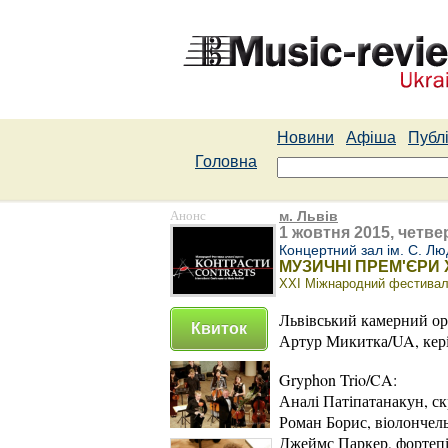
Новини
Афіша
Публі
Головна
Анонс
м. Львів
1 жовтня 2015, четвер
Концертний зал ім. С. Лю
МУЗИЧНІ ПРЕМ'ЄРИ 
ХХI Міжнародний фестивал
Львівський камерний о
Квиток
Артур Микитка/UA, кер
Gryphon Trio/CA:
Аналі Патіпатанакун, с
Роман Борис, віолончел
Джеймс Паркер, фортеп