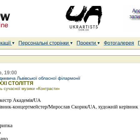
кації
Персональні сторінки
Проекти
Фотогалерея
, 19:00
дкевича Львівської обласної філармонії
XXI СТОЛІТТЯ
ь сучасної музики «Контрасти»
ркестр Академія/UA
івник-концертмейстер/Мирослав Скорик/UA, художній керівник
крипка
ь
іано