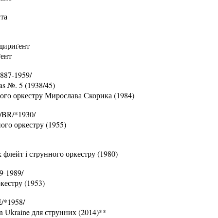
та
 дириґент
ґент
887-1959/
ras №. 5 (1938/45)
ого оркестру Мирослава Скорика (1984)
/BR/*1930/
ного оркестру (1955)
х флейт і струнного оркестру (1980)
9-1989/
ркестру (1953)
/*1958/
 in Ukraine для струнних (2014)**