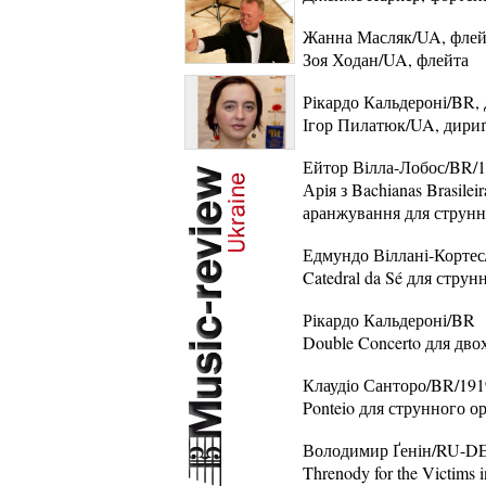
Жанна Масляк/UA, флей
Зоя Ходан/UA, флейта
Рікардо Кальдероні/BR,
Ігор Пилатюк/UA, дири
Ейтор Вілла-Лобос/BR/1
Арія з Bachianas Brasilei
аранжування для струнн
Едмундо Віллані-Кортес
Catedral da Sé для струн
Рікардо Кальдероні/BR
Double Concerto для дво
Клаудіо Санторо/BR/191
Ponteio для струнного о
Володимир Ґенін/RU-DE
Threnody for the Victims