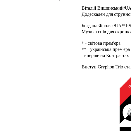
Віталій Вишинський/UA
Додескаден для струнног
Богдана Фроляк/UA/*19
Музика снів для скрипки
* - світова прем'єра
** - українська прем'єра
- вперше на Контрастах
Виступ Gryphon Trio ста