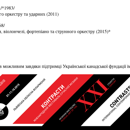
/*1983/
о оркестру та ударних (2011)
68/
, віолончелі, фортепіано та струнного оркестру (2015)*
в можливим завдяки підтримці Української канадської фундації 