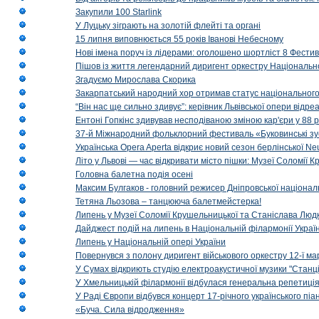
Закупили 100 Starlink
У Луцьку зіграють на золотій флейті та органі
15 липня виповнюється 55 років Іванові Небесному
Нові імена поруч із лідерами: оголошено шортліст 8 Фест
Пішов із життя легендарний диригент оркестру Національн
Згадуємо Мирослава Скорика
Закарпатський народний хор отримав статус національног
“Він нас ще сильно здивує”: керівник Львівської опери відр
Ентоні Гопкінс здивував несподіваною зміною кар'єри у 88 ро
37-й Міжнародний фольклорний фестиваль «Буковинські зус
Українська Opera Aperta відкриє новий сезон берлінської Ne
Літо у Львові — час відкривати місто пішки: Музеї Соломії
Головна балетна подія осені
Максим Булгаков - головний режисер Дніпровської націонал
Тетяна Льозова – танцююча балетмейстерка!
Липень у Музеї Соломії Крушельницької та Станіслава Людк
Дайджест подій на липень в Національній філармонії Украї
Липень у Національній опері України
Повернувся з полону диригент військового оркестру 12-ї ма
У Сумах відкриють студію електроакустичної музики "Станці
У Хмельницькій філармонії відбулася генеральна репетиці
У Раді Європи відбувся концерт 17-річного українського пі
«Буча. Сила відродження»