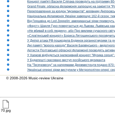
Концерт пам'яті Василя Сліпака проведуть на підтримку 80
Grand Finale: обласна філармонія запрошує на закриття "Р
Переправлення за кордон "музикантів": керівнику Дніпровсь
Національна філармонія України завершує 162-й сезон: ти
Від Гершвіна до Led Zeppelin: американські зірки привезуть
«Фауст» Шарля Гуно повертається до Львова: Львівська на
«Не вбивай в собі людину», або Про виклики сучасного світ
«Слов’янський концерт» Бориса Лятошинського прозвучить
У Дніпрі атака РФ пошкодила Будинок органної музики та у
Дні памяті "ворога народу" Василя Барвінського - видатного
Артисти Полтавської обласної філармонії проводять активно
У Харкові відбудеться інклюзивний концерт "Музика серця" 
У Будапешті скасовано виступ російського музиканта
На "Тисячовесну" за напрямами Держмистецтв подано 870 за
Українські оперні зірки виступили у Метрополітен-опері: с
© 2008-2026 Music-review Ukraine
70.jpg