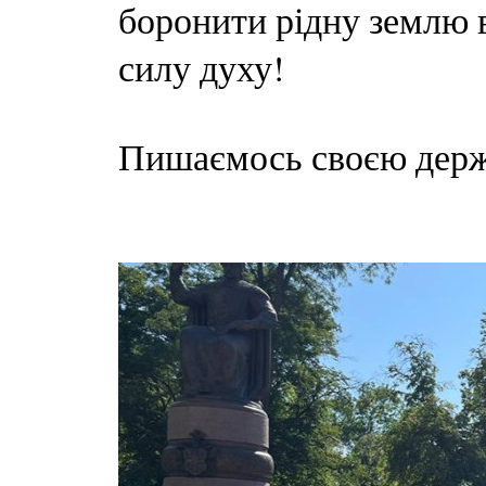
боронити рідну землю ві
силу духу!
Пишаємось своєю держа