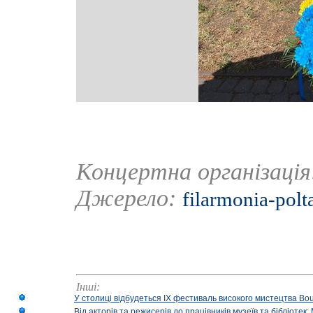
Концертна організаці
Джерело:
filarmonia-polt
Інші:
У столиці відбудеться IX фестиваль високого мистецтва Bouq
Від акторів та режисерів до працівників музеїв та бібліоте