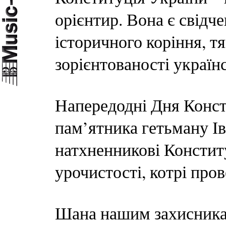
орієнтир. Вона є свідч
історичного коріння, тя
зорієнтованості україн
Напередодні Дня Консти
пам’ятника гетьману Ів
натхненникові Констит
урочистості, котрі про
Шана нашим захисникам