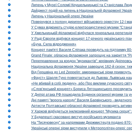
Липень у Музеї Соломії Крушельницької та Станіслава Людк
Дайджест подій на липень в Національній філармонії Украї
Липень у Національній опері України
Повернувся з полону диригент військового оркестру 12-ї ма
У Сумах відкриють студію електроакустичної музики "Станці
У Хмельницькій філармонії відбулася генеральна репетиці
У Раді Європи відбувся концерт 17-річного українського пі
«Буча. Сила відродження»
Концерт пам'яті Василя Сліпака проведуть на підтримку 80
Grand Finale: обласна філармонія запрошує на закриття "Р
Переправлення за кордон "музикантів": керівнику Дніпровсь
Національна філармонія України завершує 162-й сезон: ти
Від Гершвіна до Led Zeppelin: американські зірки привезуть
«Фауст» Шарля Гуно повертається до Львова: Львівська на
«Не вбивай в собі людину», або Про виклики сучасного світ
«Слов’янський концерт» Бориса Лятошинського прозвучить
У Дніпрі атака РФ пошкодила Будинок органної музики та у
Дні памяті "ворога народу" Василя Барвінського - видатного
Артисти Полтавської обласної філармонії проводять активно
У Харкові відбудеться інклюзивний концерт "Музика серця" 
У Будапешті скасовано виступ російського музиканта
На "Тисячовесну" за напрямами Держмистецтв подано 870 за
Українські оперні зірки виступили у Метрополітен-опері: с