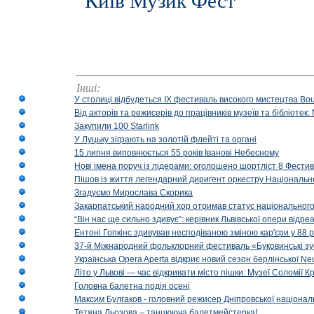
"Київ Музик Фест"
Інші:
У столиці відбудеться IX фестиваль високого мистецтва Bouq
Від акторів та режисерів до працівників музеїв та бібліоте
Закупили 100 Starlink
У Луцьку зіграють на золотій флейті та органі
15 липня виповнюється 55 років Іванові Небесному
Нові імена поруч із лідерами: оголошено шортліст 8 Фест
Пішов із життя легендарний диригент оркестру Національн
Згадуємо Мирослава Скорика
Закарпатський народний хор отримав статус національног
“Він нас ще сильно здивує”: керівник Львівської опери відр
Ентоні Гопкінс здивував несподіваною зміною кар'єри у 88 ро
37-й Міжнародний фольклорний фестиваль «Буковинські зус
Українська Opera Aperta відкриє новий сезон берлінської Ne
Літо у Львові — час відкривати місто пішки: Музеї Соломії
Головна балетна подія осені
Максим Булгаков - головний режисер Дніпровської націонал
Тетяна Льозова – танцююча балетмейстерка!