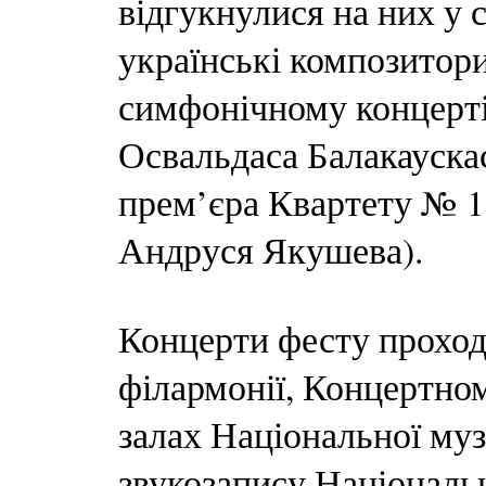
відгукнулися на них у с
українські композитори,
симфонічному концерті
Освальдаса Балакаускас
прем’єра Квартету № 1
Андруся Якушева).
Концерти фесту проход
філармонії, Концертно
залах Національної муз
звукозапису Національ