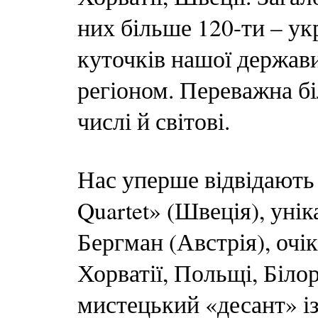
них більше 120-ти – ук
куточків нашої держав
регіоном. Переважна бі
числі й світові.
Нас уперше відвідають
Quartet» (Швеція), унік
Бергман (Австрія), очік
Хорватії, Польщі, Біло
мистецький «десант» із