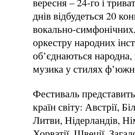
вересня – 24-го і трив
днів відбудеться 20 кон
вокально-симфонічних,
оркестру народних інст
об’єднаються народна,
музика у стилях ф’южн, 
Фестиваль представить
країн світу: Австрії, Бі
Литви, Нідерландів, Ні
Хорватії, Швеції. Загал