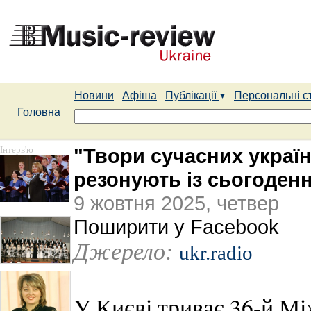
Новини
Афіша
Публікації
Персональні с
Головна
Інтерв'ю
"Твори сучасних украї
резонують із сьогоден
9 жовтня 2025, четвер
Поширити у Facebook
Джерело:
ukr.radio
У Києві триває 36-й М