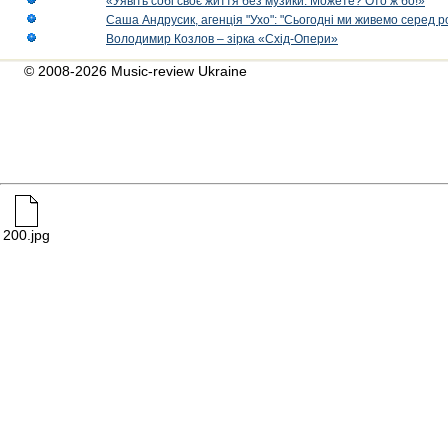
«Уявіть собі своє життя без музики. Можете? Ото ж бо!»
Саша Андрусик, агенція "Ухо": "Сьогодні ми живемо серед р
Володимир Козлов – зірка «Схід-Опери»
© 2008-2026 Music-review Ukraine
200.jpg