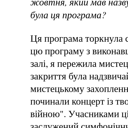
жовтня, який мав назву
була ця програма?
Ця програма торкнула с
цю програму з виконавц
залі, я пережила мисте
закриття була надзвич
мистецькому захопленні
починали концерт із тв
війною". Учасниками ці
заслужений симфонічни