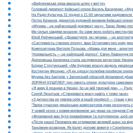
«Вифлеємська зірка вказала шлях у життя»
Головний диригент Київської опери Василь Василенко: «Муз
На Радіо Культура 31 грудня о 21:00 звучатиме радіоверсія 
Петро Качанов, директор-художній керівник Київської опери
«Музика – це найчесніший документ часу»: Тарас Демко про х
Ми сильні завдяки коханню, бо саме воно робить мистецтво
Юрій Рибчинський: «Драматургія, як і музика, – це архітект
«Системність створює епоху»: Іван Остапович про нову укра
Композиторка Вікторія Польова: «Мавка для мене - архетип м
“Нормальність — це найгірший діагноз”: Євген Лавренчук пр
Дніпровська балерина стала заслуженою артисткою Україн
Богдан Струтинський: «Ми будуємо власну модель українсь
Костянтин Фесенко: «Я не одразу полюбив професію опер
Музика без бар'єрів: у Запорізькій обласній філармонії дбаю
ЗОРЯНА КУШПЛЕР: про смерть опери, культурне самозванст
«Я живу й працюю в Україні, бо це мій творчий дім», — Раду
Сергій Леонтьєв: «Створювати красу навіть у темні часи»
«З дитинства не уявляв себе в іншій професії — тільки у му
"Твори сучасних українських композиторів дуже резонують і
У новий сезон з новим керівником: що чекає на глядачів Сум
«Філармонія має бути привабливою та популярною, щоб сю
«Після нашої Перемоги ми отримаємо великий шанс на від
Танцівник-розвідник. Як балет допоміг вижити у Серебрянсь