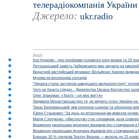
телерадіокомпанія України
Джерело:
ukr.radio
Інші:
Ігор Курилів – про проблеми головного хору країни та 20 ро
Лятошинський замість Чайковського має звучати на європейс
Видатний австрійський музикант Вольфганг Харрер відвідає
Музика як кінохроніка спогадів
"Україна стала частиною шведського медіапростору": інтерв
Чого не бачить глядач... Диригентка Оксана Кротик про зал
Олег Злакоман: «Театр – це моє життя»
Людмила Монастирська про те, як звучить голос України на 
Тарас Бережанський: між оперною сценою та обороною київ
Євген Станкович: “За день до вторгнення ми вивезли онуків
Марія Слєпченко: «Мистецтво стає справжнім, коли співпе
Враження українських музичних фахівців про стажування в 
Враження українських музичних фахівців про стажування в
Близько 30 % глядачів Театру Франка — молодь до 25 років