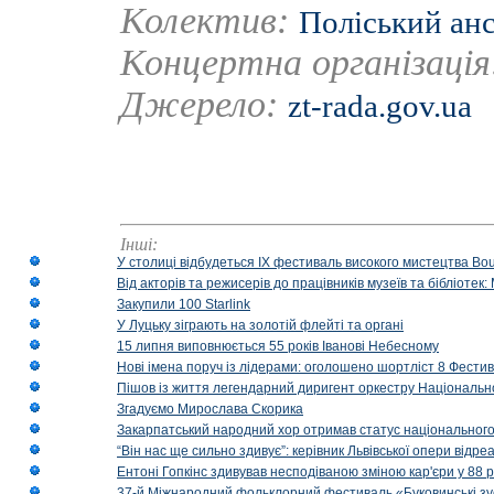
Колектив:
Поліський анс
Концертна організаці
Джерело:
zt-rada.gov.ua
Інші:
У столиці відбудеться IX фестиваль високого мистецтва Bouq
Від акторів та режисерів до працівників музеїв та бібліоте
Закупили 100 Starlink
У Луцьку зіграють на золотій флейті та органі
15 липня виповнюється 55 років Іванові Небесному
Нові імена поруч із лідерами: оголошено шортліст 8 Фест
Пішов із життя легендарний диригент оркестру Національн
Згадуємо Мирослава Скорика
Закарпатський народний хор отримав статус національног
“Він нас ще сильно здивує”: керівник Львівської опери відр
Ентоні Гопкінс здивував несподіваною зміною кар'єри у 88 ро
37-й Міжнародний фольклорний фестиваль «Буковинські зус