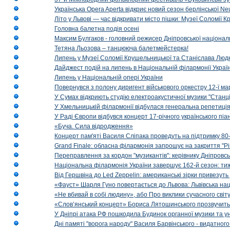
Українська Opera Aperta відкриє новий сезон берлінської Ne
Літо у Львові — час відкривати місто пішки: Музеї Соломії
Головна балетна подія осені
Максим Булгаков - головний режисер Дніпровської націонал
Тетяна Льозова – танцююча балетмейстерка!
Липень у Музеї Соломії Крушельницької та Станіслава Людк
Дайджест подій на липень в Національній філармонії Украї
Липень у Національній опері України
Повернувся з полону диригент військового оркестру 12-ї ма
У Сумах відкриють студію електроакустичної музики "Станці
У Хмельницькій філармонії відбулася генеральна репетиці
У Раді Європи відбувся концерт 17-річного українського пі
«Буча. Сила відродження»
Концерт пам'яті Василя Сліпака проведуть на підтримку 80
Grand Finale: обласна філармонія запрошує на закриття "Р
Переправлення за кордон "музикантів": керівнику Дніпровсь
Національна філармонія України завершує 162-й сезон: ти
Від Гершвіна до Led Zeppelin: американські зірки привезуть
«Фауст» Шарля Гуно повертається до Львова: Львівська на
«Не вбивай в собі людину», або Про виклики сучасного світ
«Слов’янський концерт» Бориса Лятошинського прозвучить
У Дніпрі атака РФ пошкодила Будинок органної музики та у
Дні памяті "ворога народу" Василя Барвінського - видатного