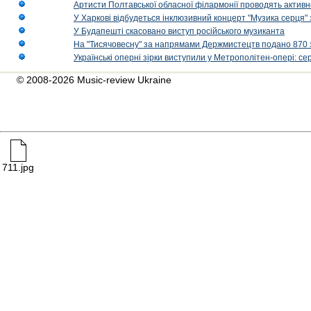
Артисти Полтавської обласної філармонії проводять активно
У Харкові відбудеться інклюзивний концерт "Музика серця" 
У Будапешті скасовано виступ російського музиканта
На "Тисячовесну" за напрямами Держмистецтв подано 870 за
Українські оперні зірки виступили у Метрополітен-опері: с
© 2008-2026 Music-review Ukraine
711.jpg