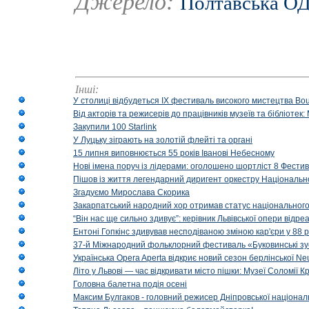
Джерело:
Полтавська О
Інші:
У столиці відбудеться IX фестиваль високого мистецтва Bouq
Від акторів та режисерів до працівників музеїв та бібліоте
Закупили 100 Starlink
У Луцьку зіграють на золотій флейті та органі
15 липня виповнюється 55 років Іванові Небесному
Нові імена поруч із лідерами: оголошено шортліст 8 Фест
Пішов із життя легендарний диригент оркестру Національн
Згадуємо Мирослава Скорика
Закарпатський народний хор отримав статус національног
“Він нас ще сильно здивує”: керівник Львівської опери відр
Ентоні Гопкінс здивував несподіваною зміною кар'єри у 88 ро
37-й Міжнародний фольклорний фестиваль «Буковинські зус
Українська Opera Aperta відкриє новий сезон берлінської Ne
Літо у Львові — час відкривати місто пішки: Музеї Соломії
Головна балетна подія осені
Максим Булгаков - головний режисер Дніпровської націонал