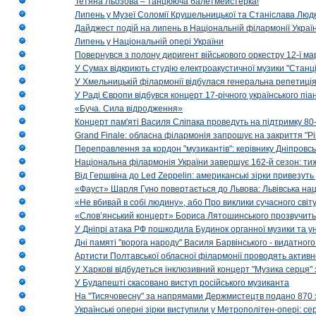
Тетяна Льозова – танцююча балетмейстерка!
Липень у Музеї Соломії Крушельницької та Станіслава Людк
Дайджест подій на липень в Національній філармонії Украї
Липень у Національній опері України
Повернувся з полону диригент військового оркестру 12-ї ма
У Сумах відкриють студію електроакустичної музики "Станці
У Хмельницькій філармонії відбулася генеральна репетиці
У Раді Європи відбувся концерт 17-річного українського пі
«Буча. Сила відродження»
Концерт пам'яті Василя Сліпака проведуть на підтримку 80
Grand Finale: обласна філармонія запрошує на закриття "Р
Переправлення за кордон "музикантів": керівнику Дніпровсь
Національна філармонія України завершує 162-й сезон: ти
Від Гершвіна до Led Zeppelin: американські зірки привезуть
«Фауст» Шарля Гуно повертається до Львова: Львівська на
«Не вбивай в собі людину», або Про виклики сучасного світ
«Слов’янський концерт» Бориса Лятошинського прозвучить
У Дніпрі атака РФ пошкодила Будинок органної музики та у
Дні памяті "ворога народу" Василя Барвінського - видатного
Артисти Полтавської обласної філармонії проводять активно
У Харкові відбудеться інклюзивний концерт "Музика серця" 
У Будапешті скасовано виступ російського музиканта
На "Тисячовесну" за напрямами Держмистецтв подано 870 за
Українські оперні зірки виступили у Метрополітен-опері: с