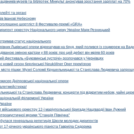
рацівників музеїв та бібліотек: Мінкульт анонсував зростання зарплат на 70%
флейті та органі
ів Іванові Небесному
: оголошено шортліст 8 Фестивалю-премії «GRA»
иригент оркестру Національного цирку України Марк Резницький
отримав статус національного
ерівник Львівської опери відреагував на бруд, який полився із соцмереж на Ва
діваною зміною кар'єри у 88 років: про цей дебют він мріяв 60 років
й фестиваль «Буковинські зустрічі» розпочався у Чернівцях
иє новий сезон берлінської Neuköllner Oper прем'єрою
ти місто пішки: Музеї Соломії Крушельницької та Станіслава Людкевича запрошу
ежисер Дніпровської національної опери
алетмейстерка!
льницької та Станіслава Людкевича: концерти під відкритим небом, чайні цер
аціональній філармонії України
України
військового оркестру 12-ї маріупольської бригади Нацгвардії Іван Лужний
ктроакустичної музики "Станція Північна"
ідбулася генеральна репетиція Школи молодих диригентів
т 17-річного українського піаніста Гавриїла Сидорика