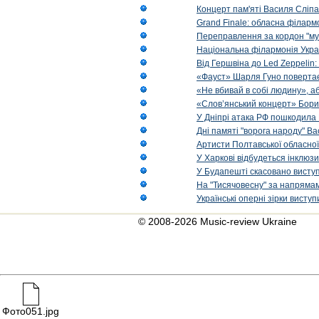
Концерт пам'яті Василя Сліпа
Grand Finale: обласна філарм
Переправлення за кордон "муз
Національна філармонія Украї
Від Гершвіна до Led Zeppelin:
«Фауст» Шарля Гуно повертає
«Не вбивай в собі людину», аб
«Слов’янський концерт» Бори
У Дніпрі атака РФ пошкодила 
Дні памяті "ворога народу" Ва
Артисти Полтавської обласної
У Харкові відбудеться інклюз
У Будапешті скасовано виступ
На "Тисячовесну" за напрямам
Українські оперні зірки вист
© 2008-2026 Music-review Ukraine
Фото051.jpg