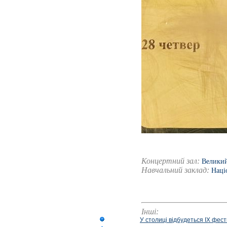
Концертний зал:
Великий
Навчальний заклад:
Наці
Інші:
У столиці відбудеться IX фест