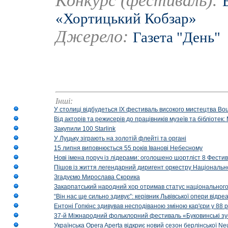
Конкурс (фестиваль):
«Хортицький Кобзар»
Джерело:
Газета "День"
Інші:
У столиці відбудеться IX фестиваль високого мистецтва Bouq
Від акторів та режисерів до працівників музеїв та бібліоте
Закупили 100 Starlink
У Луцьку зіграють на золотій флейті та органі
15 липня виповнюється 55 років Іванові Небесному
Нові імена поруч із лідерами: оголошено шортліст 8 Фест
Пішов із життя легендарний диригент оркестру Національн
Згадуємо Мирослава Скорика
Закарпатський народний хор отримав статус національног
“Він нас ще сильно здивує”: керівник Львівської опери відр
Ентоні Гопкінс здивував несподіваною зміною кар'єри у 88 ро
37-й Міжнародний фольклорний фестиваль «Буковинські зус
Українська Opera Aperta відкриє новий сезон берлінської Ne