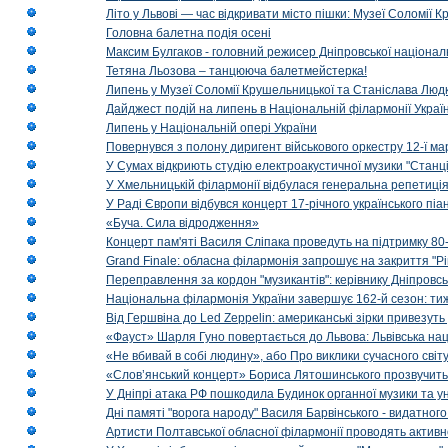
Літо у Львові — час відкривати місто пішки: Музеї Соломії
Головна балетна подія осені
Максим Булгаков - головний режисер Дніпровської націонал
Тетяна Льозова – танцююча балетмейстерка!
Липень у Музеї Соломії Крушельницької та Станіслава Людк
Дайджест подій на липень в Національній філармонії Украї
Липень у Національній опері України
Повернувся з полону диригент військового оркестру 12-ї ма
У Сумах відкриють студію електроакустичної музики "Станці
У Хмельницькій філармонії відбулася генеральна репетиці
У Раді Європи відбувся концерт 17-річного українського пі
«Буча. Сила відродження»
Концерт пам'яті Василя Сліпака проведуть на підтримку 80
Grand Finale: обласна філармонія запрошує на закриття "Р
Переправлення за кордон "музикантів": керівнику Дніпровсь
Національна філармонія України завершує 162-й сезон: ти
Від Гершвіна до Led Zeppelin: американські зірки привезуть
«Фауст» Шарля Гуно повертається до Львова: Львівська на
«Не вбивай в собі людину», або Про виклики сучасного світ
«Слов’янський концерт» Бориса Лятошинського прозвучить
У Дніпрі атака РФ пошкодила Будинок органної музики та у
Дні памяті "ворога народу" Василя Барвінського - видатного
Артисти Полтавської обласної філармонії проводять активно