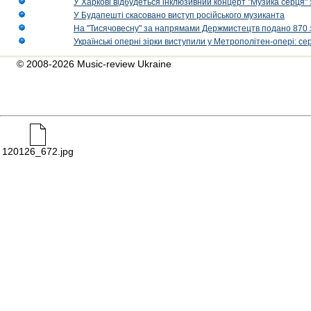
У Харкові відбудеться інклюзивний концерт "Музика серця" 
У Будапешті скасовано виступ російського музиканта
На "Тисячовесну" за напрямами Держмистецтв подано 870 за
Українські оперні зірки виступили у Метрополітен-опері: с
© 2008-2026 Music-review Ukraine
120126_672.jpg