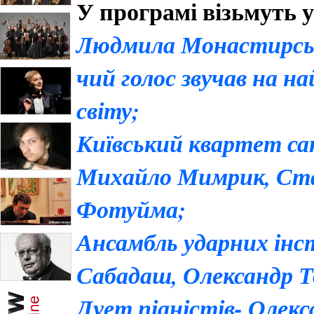
У програмі візьмуть 
Людмила Монастирська
чий голос звучав на н
світу;
Київський квартет са
Михайло Мимрик, Стан
Фотуйма;
Ансамбль ударних ін
Сабадаш, Олександр 
Дует піаністів- Олек