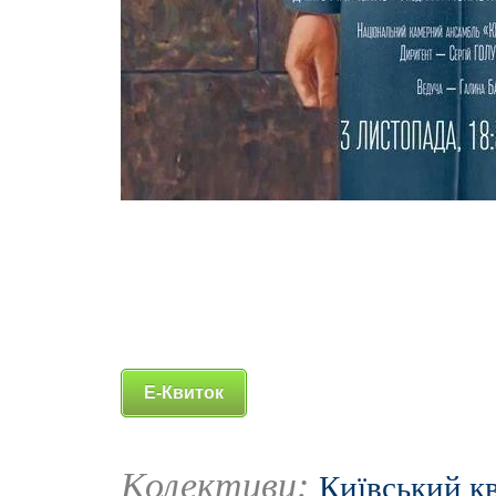
Е-Квиток
Колективи:
Київський кв