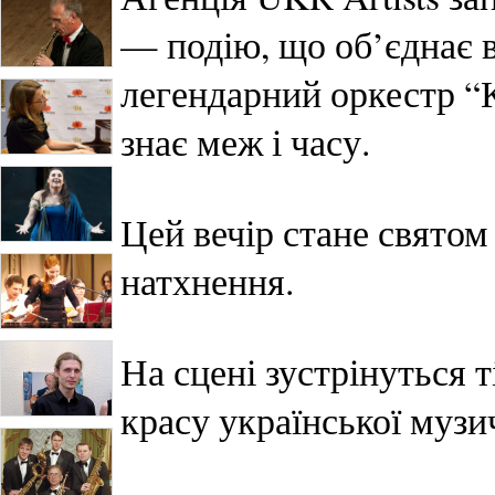
— подію, що об’єднає 
легендарний оркестр “К
знає меж і часу.
Цей вечір стане святом
натхнення.
На сцені зустрінуться т
красу української музи