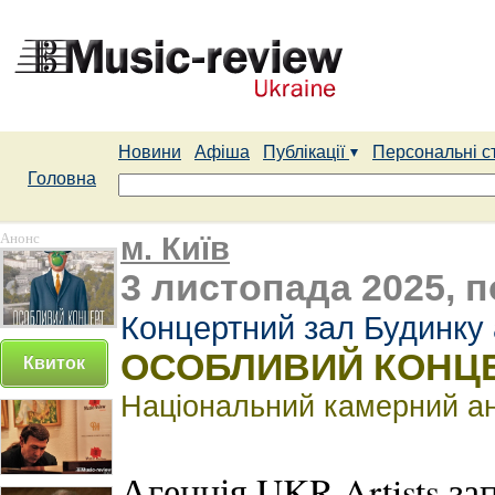
Новини
Афіша
Публікації
Персональні с
Головна
Анонс
м. Київ
3 листопада 2025, п
Концертний зал Будинку 
ОСОБЛИВИЙ КОНЦ
Квиток
Національний камерний анс
Агенція UKR Artists з