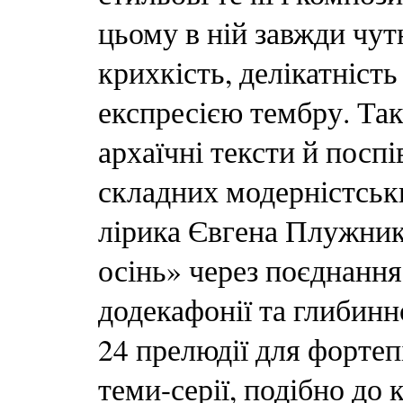
цьому в ній завжди чут
крихкість, делікатність
експресією тембру. Так
архаїчні тексти й посп
складних модерністськ
лірика Євгена Плужник
осінь» через поєднання
додекафонії та глибин
24 прелюдії для фортепі
теми-серії, подібно до