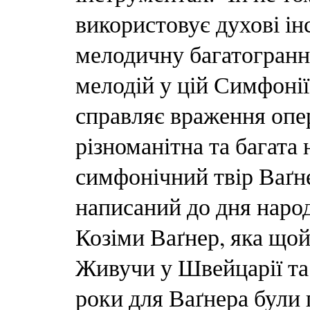
використовує духові ін
мелодичну багатогранні
мелодій у цій Симфонії
справляє враження опер
різноманітна та багата 
симфонічний твір Ваґне
написаний до дня наро
Козіми Ваґнер, яка щой
Живучи у Швейцарії та 
роки для Ваґнера були