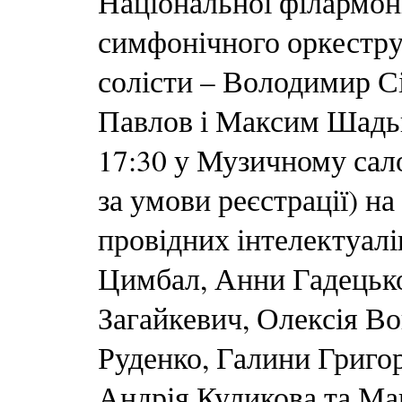
Національної філармон
симфонічного оркестру 
солісти – Володимир Сі
Павлов і Максим Шадьк
17:30 у Музичному сало
за умови реєстрації) на
провідних інтелектуалі
Цимбал, Анни Гадецько
Загайкевич, Олексія В
Руденко, Галини Григор
Андрія Куликова та Ма