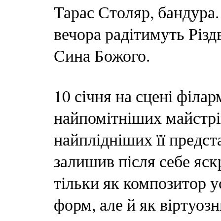
Тарас Столяр, бандура.
вечора радітимуть Різ
Сина Божого.
10 січня на сцені філар
найпомітніших майстрів
найплідніших її предст
залишив після себе яскр
тільки як композитор ус
форм, але й як віртуоз