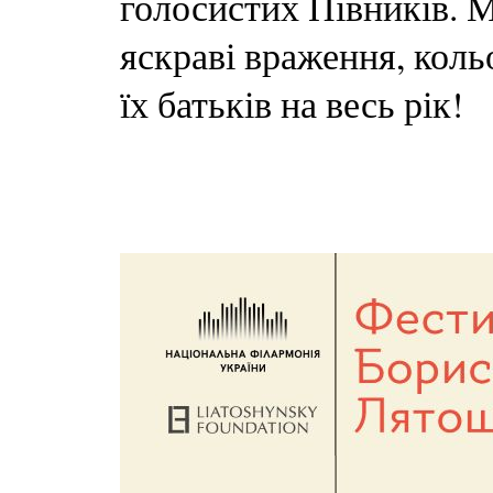
голосистих Півників. М
яскраві враження, кольо
їх батьків на весь рік!