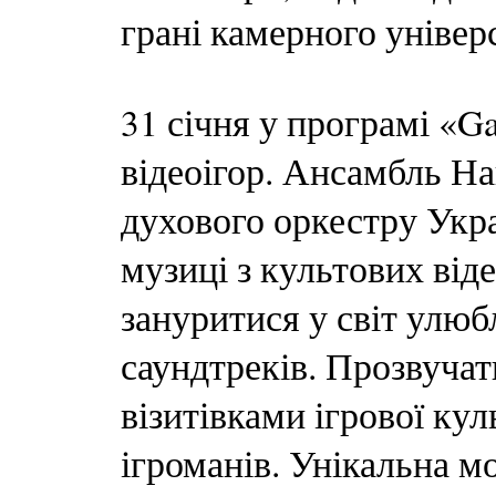
грані камерного уніве
31 січня у програмі «G
відеоігор. Ансамбль Н
духового оркестру Укра
музиці з культових віде
зануритися у світ улюбл
саундтреків. Прозвучат
візитівками ігрової кул
ігроманів. Унікальна 