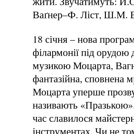
жити. Звучатимуть: Й.С.
Ваґнер–Ф. Ліст, Ш.М. Ві
18 січня – нова прогр
філармонії під орудою 
музикою Моцарта, Вагне
фантазійна, сповнена м
Моцарта уперше прозвуч
називають «Празькою», 
час славилося майстер
інструментах. Чи не т