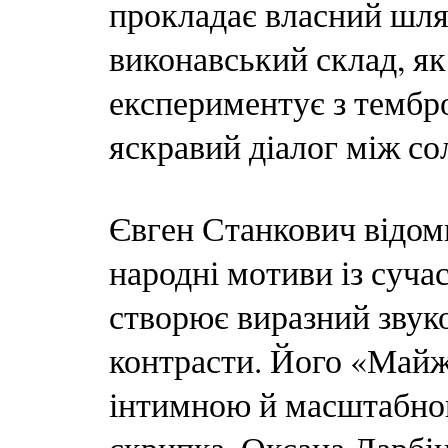
прокладає власний шля
виконавський склад, як
експериментує з тембр
яскравий діалог між со
Євген Станкович відом
народні мотиви із суча
створює виразний звук
контрасти. Його «Майж
інтимною й масштабною