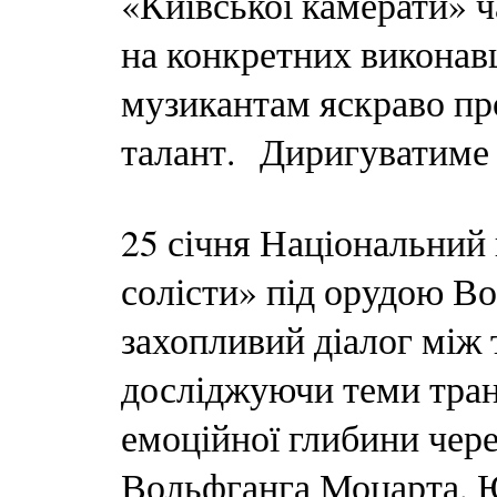
«Київської камерати» ч
на конкретних виконавц
музикантам яскраво пр
талант. Диригуватиме 
25 січня Національний
солісти» під орудою В
захопливий діалог між 
досліджуючи теми транс
емоційної глибини чере
Вольфганга Моцарта, Ю