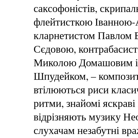
саксофоністів, скрипа
флейтисткою Іванною-
кларнетистом Павлом Б
Сєдовою, контрабасис
Миколою Домашовим і
Шпудейком, – композит
втілюються риси класи
ритми, знайомі яскраві 
відрізняють музику Не
слухачам незабутні вр