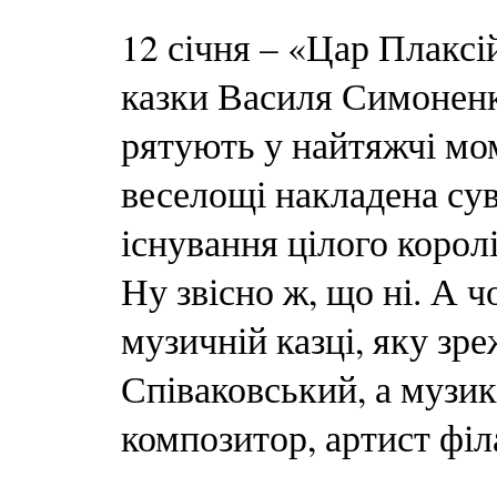
12 січня – «Цар Плаксі
казки Василя Симоненк
рятують у найтяжчі мо
веселощі накладена су
існування цілого корол
Ну звісно ж, що ні. А ч
музичній казці, яку зр
Співаковський, а музику
композитор, артист фі