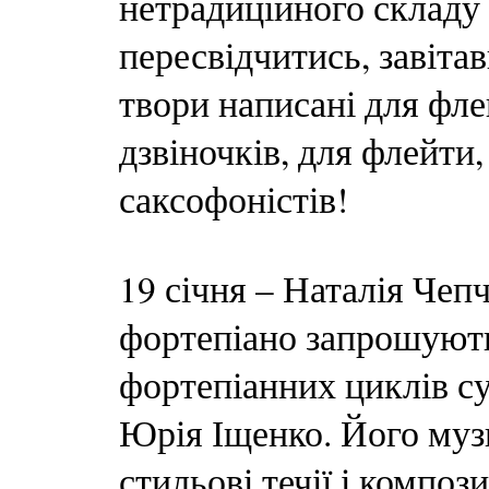
нетрадиційного складу 
пересвідчитись, завіта
твори написані для фле
дзвіночків, для флейти,
саксофоністів!
19 січня – Наталія Чеп
фортепіано запрошують
фортепіанних циклів с
Юрія Іщенко. Його муз
стильові течії і композ