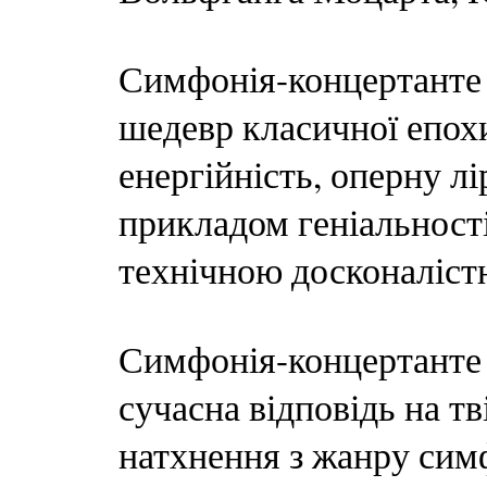
Симфонія-концертанте
шедевр класичної епох
енергійність, оперну лі
прикладом геніальност
технічною досконаліст
Симфонія-концертанте
сучасна відповідь на т
натхнення з жанру симф