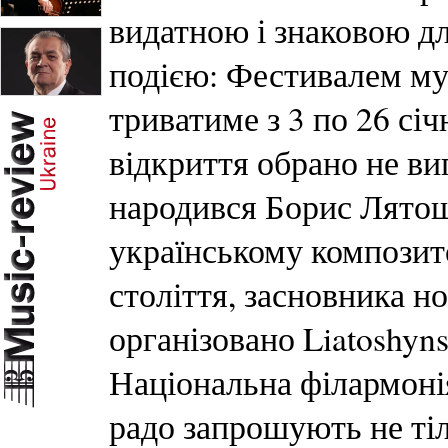
видатною і знаковою дл
подією: Фестивалем му
триватиме з 3 по 26 сі
відкриття обрано не ви
народився Борис Лятош
українському композит
століття, засновника н
організовано Liatoshyns
Національна філармоні
радо запрошують не тіл