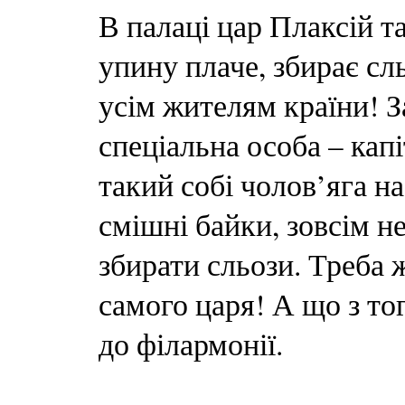
В палаці цар Плаксій та
упину плаче, збирає сл
усім жителям країни! З
спеціальна особа – капі
такий собі чолов’яга н
смішні байки, зовсім не
збирати сльози. Треба 
самого царя! А що з тог
до філармонії.