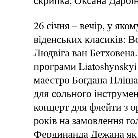
скрипка, Оксана Дарбін
26 січня – вечір, у яко
віденських класиків: 
Людвіга ван Бетховена.
програми Liatoshynskyi 
маестро Богдана Пліша
для сольного інструме
концерт для флейти з о
років на замовлення г
Фердинанда Дежана як