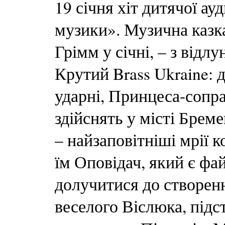
19 січня хіт дитячої а
музики». Музична казк
Грімм у січні, – з відл
Крутий Brass Ukraine: д
ударні, Принцеса-сопра
здійснять у місті Бреме
– найзаповітніші мрії 
їм Оповідач, який є фа
долучитися до створенн
веселого Віслюка, підс