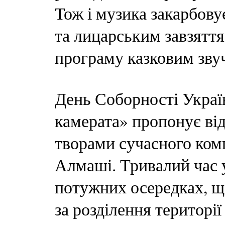
Тож і музика закарбову
та лицарським завзяття
програму казковим зву
День Соборності Україн
камерата» пропонує ві
творами сучасного комп
Алмаші. Тривалий час 
потужних осередках, що
за розділення територі