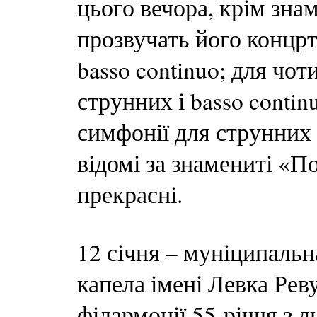
цього вечора, крім зна
прозвучать його концрт
basso continuo; для чот
струнних і basso continu
симфонії для струнних 
відомі за знамениті «П
прекрасні.
12 січня – муніципальн
капела імені Левка Рев
філармонії 55-річчя з 