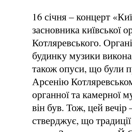
16 січня – концерт «Ки
засновника київської о
Котляревського. Органі
будинку музики викона
також опуси, що були п
Арсенію Котляревськом
органної та камерної м
він був. Тож, цей вечір
стверджує, що традиці