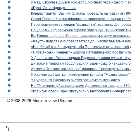
У Раді Європи відбувся концерт 17-річного українського пі
«Буча. Сила відродження»
Концерт пам'яті Василя Сліпака проведуть на підтримку 80
Grand Finale: обласна філармонія запрошує на закриття "Р
Переправлення за кордон "музикантів": керівнику Дніпровсь
Національна філармонія України завершує 162-й сезон: ти
Від Гершвіна до Led Zeppelin: американські зірки привезуть
«Фауст» Шарля Гуно повертається до Львова: Львівська на
«Не вбивай в собі людину», або Про виклики сучасного світ
«Слов’янський концерт» Бориса Лятошинського прозвучить
У Дніпрі атака РФ пошкодила Будинок органної музики та у
Дні памяті "ворога народу" Василя Барвінського - видатного
Артисти Полтавської обласної філармонії проводять активно
У Харкові відбудеться інклюзивний концерт "Музика серця" 
У Будапешті скасовано виступ російського музиканта
На "Тисячовесну" за напрямами Держмистецтв подано 870 за
Українські оперні зірки виступили у Метрополітен-опері: с
© 2008-2026 Music-review Ukraine