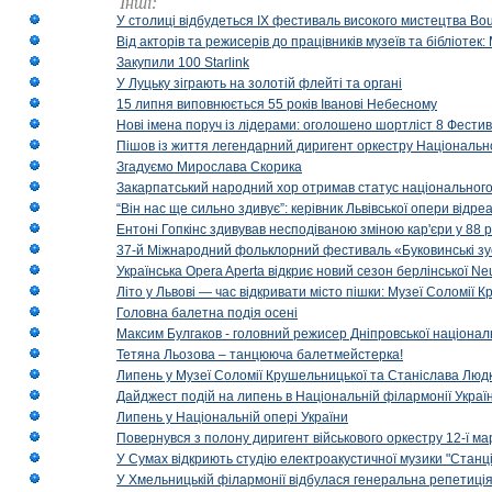
Інші:
У столиці відбудеться IX фестиваль високого мистецтва Bouq
Від акторів та режисерів до працівників музеїв та бібліоте
Закупили 100 Starlink
У Луцьку зіграють на золотій флейті та органі
15 липня виповнюється 55 років Іванові Небесному
Нові імена поруч із лідерами: оголошено шортліст 8 Фест
Пішов із життя легендарний диригент оркестру Національн
Згадуємо Мирослава Скорика
Закарпатський народний хор отримав статус національног
“Він нас ще сильно здивує”: керівник Львівської опери відр
Ентоні Гопкінс здивував несподіваною зміною кар'єри у 88 ро
37-й Міжнародний фольклорний фестиваль «Буковинські зус
Українська Opera Aperta відкриє новий сезон берлінської Ne
Літо у Львові — час відкривати місто пішки: Музеї Соломії
Головна балетна подія осені
Максим Булгаков - головний режисер Дніпровської націонал
Тетяна Льозова – танцююча балетмейстерка!
Липень у Музеї Соломії Крушельницької та Станіслава Людк
Дайджест подій на липень в Національній філармонії Украї
Липень у Національній опері України
Повернувся з полону диригент військового оркестру 12-ї ма
У Сумах відкриють студію електроакустичної музики "Станці
У Хмельницькій філармонії відбулася генеральна репетиці