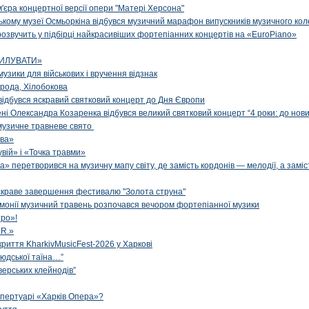
м'єра концертної версії опери "Матері Херсона"
цькому музеї Осмьоркіна відбувся музичний марафон випускників музичного ко
озвучить у підбірці найкрасивіших фортепіанних концертів на «EuroPiano»
ИЛУВАТИ»
музики для військових і вручення відзнак
рода, Хілобокова
і відбувся яскравий святковий концерт до Дня Європи
ені Олександра Козаренка відбувся великий святковий концерт “4 роки: до нов
музичне травневе свято
ова»
вій» і «Точка травми»
» перетворився на музичну мапу світу, де замість кордонів — мелодії, а заміс
яскраве завершення фестивалю "Золота струна"
рмонії музичний травень розпочався вечором фортепіанної музики
ро»!
.R.»
криття KharkivMusicFest-2026 у Харкові
 людської таїна…”
верських клейнодів”
епертуарі «Харків Опера»?