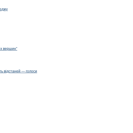
леджу
их вершин”
ть відстаней — голоси