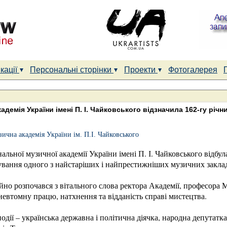
кації
Персональні сторінки
Проекти
Фотогалерея
адемія України імені П. І. Чайковського відзначила 162-гу річ
ична академія України ім. П.І. Чайковського
альної музичної академії України імені П. І. Чайковського відбу
нування одного з найстаріших і найпрестижніших музичних заклад
йно розпочався з вітального слова ректора Академії, професора
невтомну працю, натхнення та відданість справі мистецтва.
одії – українська державна і політична діячка, народна депутатка