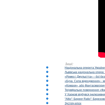
Інші:
Національна оперета України
Львівська національна опера:
«Ромео і Джульєтта» – бої бе
«Буча. Сила відродження» - м
«Комахи», або Фантасмагори
Тріумфальне повернення «Фа
У Харкові відбувся інклюзивни
"Altio": Береer Ratio": Березов
Зустріч епох