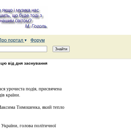
Про портал
Форум
ницю від дня заснування
лася урочиста подія, присвячена
ів країни.
 Максима Тимошенка, який тепло
 України, голова політичної