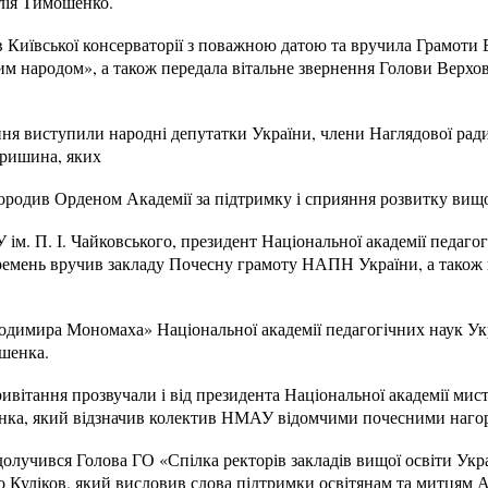
лія Тимошенко.
 Київської консерваторії з поважною датою та вручила Грамоти 
им народом», а також передала вітальне звернення Голови Верхо
ння виступили народні депутатки України, члени Наглядової рад
Гришина, яких
одив Орденом Академії за підтримку і сприяння розвитку вищої
м. П. І. Чайковського, президент Національної академії педагог
мень вручив закладу Почесну грамоту НАПН України, а також в
димира Мономаха» Національної академії педагогічних наук Ук
шенка.
ивітання прозвучали і від президента Національної академії ми
енка, який відзначив колектив НМАУ відомчими почесними наг
олучився Голова ГО «Спілка ректорів закладів вищої освіти Укр
Куліков, який висловив слова підтримки освітянам та митцям А