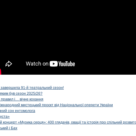
 завершила 91-й театральний сезон!
 яким був сезон 2025/26?
з правил і… вічне кохання
іжнародний мистецький проєкт від Національної оперети України
чний сон ентомолога
уста»
й концерт «Музика серця»: 400 глядачів, овації та історія про спільний розвит
ський і Бах