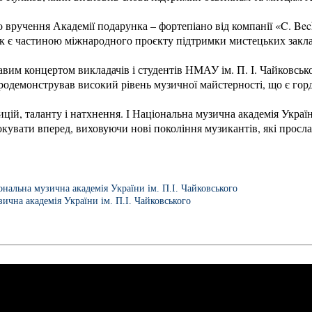
вручення Академії подарунка – фортепіано від компанії «C. Bec
ок є частиною міжнародного проєкту підтримки мистецьких закла
вим концертом викладачів і студентів НМАУ ім. П. І. Чайковськ
родемонстрував високий рівень музичної майстерності, що є горд
ицій, таланту і натхнення. І Національна музична академія Україн
увати вперед, виховуючи нові покоління музикантів, які просла
ональна музична академія України ім. П.І. Чайковського
ична академія України ім. П.І. Чайковського