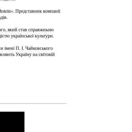
hstein». Представник компанії
дів.
ого, який став справжньою
істю української культури.
и імені П. І. Чайковського
вляють Україну на світовій