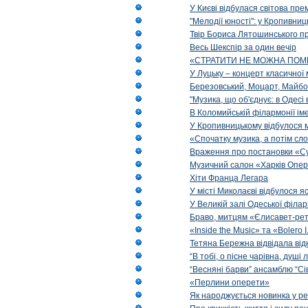
У Києві відбулася світова пре
"Мелодії юності": у Кропивни
Твір Бориса Лятошинського пр
Весь Шекспір за один вечір
«СТРАТИТИ НЕ МОЖНА ПОМ
У Луцьку – концерт класичної 
Березовський, Моцарт, Майбо
"Музика, що об'єднує: в Одес
В Коломийській філармонії ім
У Кропивницькому відбулося 
«Спочатку музика, а потім сл
Враження про постановки «Су
Музичний салон «Харків Опера
Хіти Франца Легара
У місті Миколаєві відбулося 
У Великій залі Одеської філа
Браво, митцям «Єлисавет-рет
«Inside the Music» та «Bolero I
Тетяна Бережна відвідала від
“В тобі, о пісне чарівна, душі
“Весняні барви” ансамблю “Сі
«Перлини оперети»
Як народжується новинка у р