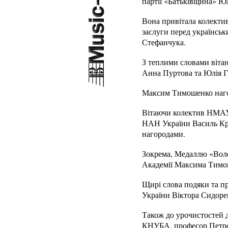
партії «Батьківщина» Ю
Вона привітала колектив
заслуги перед українськ
Стефанчука.
З теплими словами віта
Анна Пуртова та Юлія 
Максим Тимошенко нагор
Вітаючи колектив НМАУ і
НАН України Василь Кре
нагородами.
Зокрема, Медаллю «Воло
Академії Максима Тимо
Щирі слова подяки та пр
України Віктора Сидор
Також до урочистостей д
КНУБА, професор Петро 