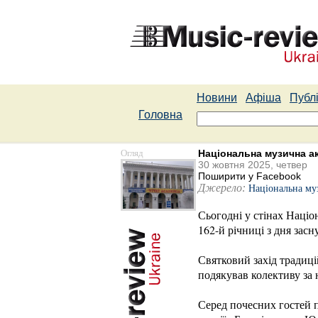
Новини
Афіша
Публі
Головна
Огляд
Національна музична ак
30 жовтня 2025, четвер
Поширити у Facebook
Джерело:
Національна муз
Сьогодні у стінах Націон
162-й річниці з дня зас
Святковий захід традиці
подякував колективу за 
Серед почесних гостей п