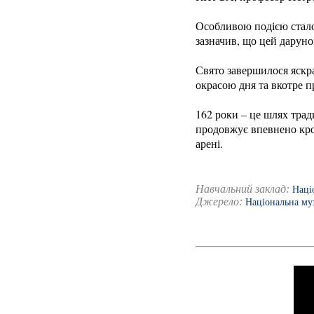
Особливою подією стало 
зазначив, що цей дарун
Свято завершилося яскра
окрасою дня та вкотре п
162 роки – це шлях трад
продовжує впевнено крок
арені.
Навчальний заклад:
Наці
Джерело:
Національна муз