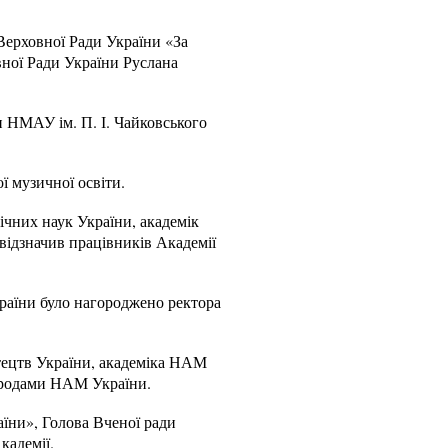
Верховної Ради України «За
вної Ради України Руслана
и НМАУ ім. П. І. Чайковського
 музичної освіти.
ічних наук України, академік
ідзначив працівників Академії
раїни було нагороджено ректора
стецтв України, академіка НАМ
ородами НАМ України.
аїни», Голова Вченої ради
кадемії.