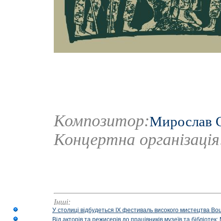
Композитор:
Мирослав 
Концертна організаці
Інші:
У столиці відбудеться IX фестиваль високого мистецтва Bouq
Від акторів та режисерів до працівників музеїв та бібліоте