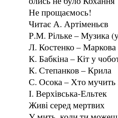
олись не було Кохання
Не прощаємось!
Читає А. Артіменьєв
Р.М. Рільке – Музика (
Л. Костенко – Маркова
К. Бабкіна – Кіт у чобо
К. Степанков – Крила
С. Осока – Хто мучить 
І. Верхівська-Ельтек
Живі серед мертвих
У мить, коли ти можеш