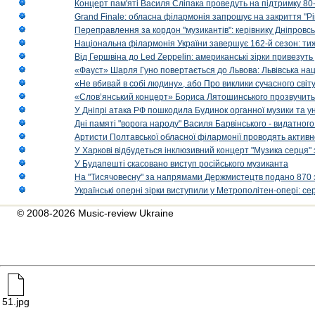
Концерт пам'яті Василя Сліпака проведуть на підтримку 80
Grand Finale: обласна філармонія запрошує на закриття "Р
Переправлення за кордон "музикантів": керівнику Дніпровсь
Національна філармонія України завершує 162-й сезон: ти
Від Гершвіна до Led Zeppelin: американські зірки привезуть
«Фауст» Шарля Гуно повертається до Львова: Львівська на
«Не вбивай в собі людину», або Про виклики сучасного світ
«Слов’янський концерт» Бориса Лятошинського прозвучить
У Дніпрі атака РФ пошкодила Будинок органної музики та у
Дні памяті "ворога народу" Василя Барвінського - видатного
Артисти Полтавської обласної філармонії проводять активно
У Харкові відбудеться інклюзивний концерт "Музика серця" 
У Будапешті скасовано виступ російського музиканта
На "Тисячовесну" за напрямами Держмистецтв подано 870 за
Українські оперні зірки виступили у Метрополітен-опері: с
© 2008-2026 Music-review Ukraine
51.jpg