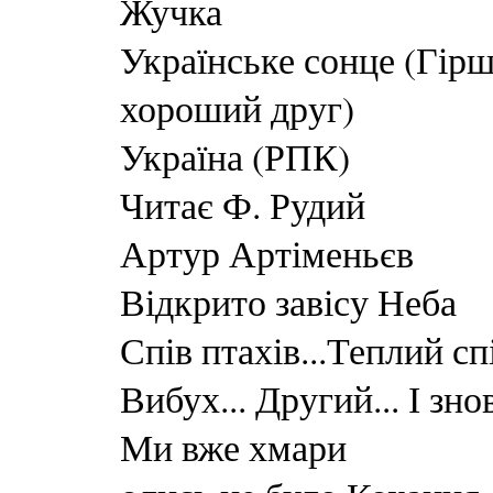
Жучка
Українське сонце (Гірш
хороший друг)
Україна (РПК)
Читає Ф. Рудий
Артур Артіменьєв
Відкрито завісу Неба
Спів птахів...Теплий спі
Вибух... Другий... І зно
Ми вже хмари