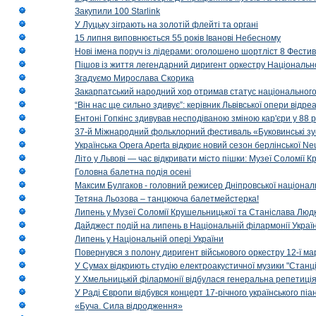
Закупили 100 Starlink
У Луцьку зіграють на золотій флейті та органі
15 липня виповнюється 55 років Іванові Небесному
Нові імена поруч із лідерами: оголошено шортліст 8 Фест
Пішов із життя легендарний диригент оркестру Національн
Згадуємо Мирослава Скорика
Закарпатський народний хор отримав статус національног
“Він нас ще сильно здивує”: керівник Львівської опери відр
Ентоні Гопкінс здивував несподіваною зміною кар'єри у 88 ро
37-й Міжнародний фольклорний фестиваль «Буковинські зус
Українська Opera Aperta відкриє новий сезон берлінської Ne
Літо у Львові — час відкривати місто пішки: Музеї Соломії
Головна балетна подія осені
Максим Булгаков - головний режисер Дніпровської націонал
Тетяна Льозова – танцююча балетмейстерка!
Липень у Музеї Соломії Крушельницької та Станіслава Людк
Дайджест подій на липень в Національній філармонії Украї
Липень у Національній опері України
Повернувся з полону диригент військового оркестру 12-ї ма
У Сумах відкриють студію електроакустичної музики "Станці
У Хмельницькій філармонії відбулася генеральна репетиці
У Раді Європи відбувся концерт 17-річного українського пі
«Буча. Сила відродження»