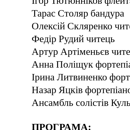
Ігор Тютюнніков флейт
Тарас Столяр бандура
Олексій Скляренко чит
Федір Рудий читець
Артур Артіменьєв чит
Анна Поліщук фортепі
Ірина Литвиненко форт
Назар Яцків фортепіан
Ансамбль солістів Кул
ПРОГРАМА: