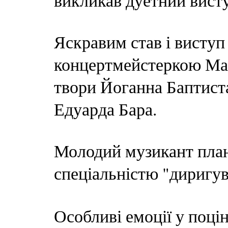
викликав дуетний висту
Яскравим став і виступ
концертмейстеркою Ма
твори Йоганна Баптист
Едуарда Бара.
Молодий музикант план
спеціальністю "диригу
Особливі емоції у поці