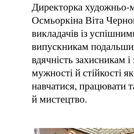
Директорка художньо-
Осмьоркіна Віта Чернов
викладачів із успішни
випускникам подальших
вдячність захисникам і
мужності й стійкості я
навчатися, працювати т
й мистецтво.