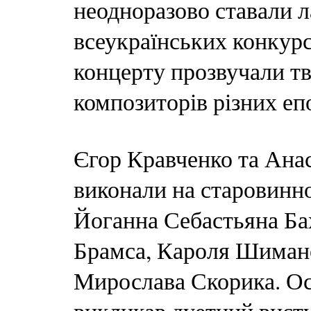
неодноразово ставали л
всеукраїнських конкурс
концерту прозвучали тв
композиторів різних епо
Єгор Кравченко та Ана
виконали на старовинн
Йоганна Себастьяна Ба
Брамса, Кароля Шимано
Мирослава Скорика. Ос