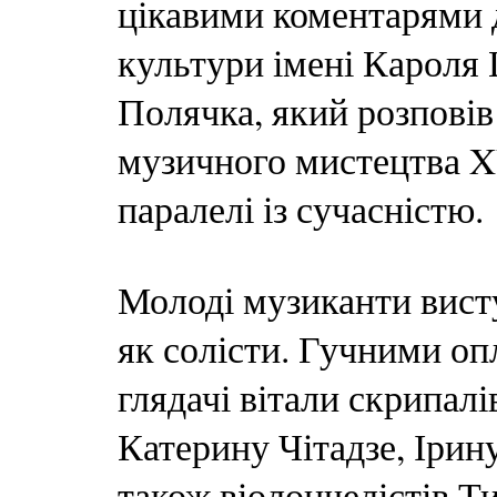
цікавими коментарями 
культури імені Кароля
Полячка, який розповів
музичного мистецтва XV
паралелі із сучасністю.
Молоді музиканти висту
як солісти. Гучними оп
глядачі вітали скрипал
Катерину Чітадзе, Іри
також віолончелістів Т