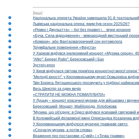
Інші:
Національна оперета України завершила 91-й театральний
Львівська національна опера: яким був сезон 2025/26?
«Ромео і Джульєтта» – бої без правил і… вічне кохання
«Буча. Сила відродження» - міжнародний мистецький проєк
«Комахи», або Фантасмагоричний сон ентомолога
Тріумфальне повернення «Фауста»
У Харкові відбувся інклюзивний концерт «Музика серця»: 400
"Altio": Береer Ratio": Березовський і Бах
Зустріч епох
У Києві відбулася світова прем'єра концертної версії опери
"Мелодії юності": у Кропивницькому музеї Осмьоркіна відб
Твір Бориса Лятошинського прозвучить у підбірці найкраси
Весь Шекспір за один вечір
«СТРАТИТИ НЕ МОЖНА ПОМИЛУВАТИ»
У Луцьку – концерт класичної музики для військових і вруче
Березовський, Моцарт, Майборода, Хілобокова
"Музика, що об'єднує: в Одесі відбувся яскравий святковий
В Коломийській філармонії імені Олександра Козаренка відб
У Кропивницькому відбулося музичне травневе свято
«Спочатку музика, а потім слова»
Враження про постановки «Сувій» і «Точка травми»