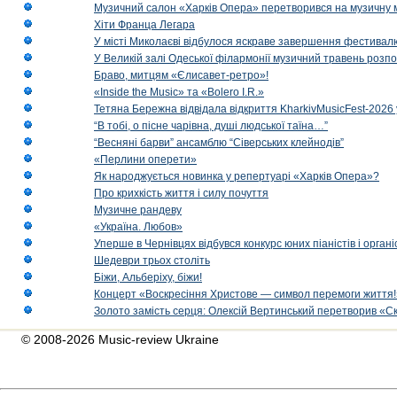
Музичний салон «Харків Опера» перетворився на музичну мап
Хіти Франца Легара
У місті Миколаєві відбулося яскраве завершення фестивал
У Великій залі Одеської філармонії музичний травень розп
Браво, митцям «Єлисавет-ретро»!
«Inside the Music» та «Bolero I.R.»
Тетяна Бережна відвідала відкриття KharkivMusicFest-2026 
“В тобі, о пісне чарівна, душі людської таїна…”
“Весняні барви” ансамблю “Сіверських клейнодів”
«Перлини оперети»
Як народжується новинка у репертуарі «Харків Опера»?
Про крихкість життя і силу почуття
Музичне рандеву
«Україна. Любов»
Уперше в Чернівцях відбувся конкурс юних піаністів і орг
Шедеври трьох століть
Біжи, Альберіху, біжи!
Концерт «Воскресіння Христове — символ перемоги життя!
Золото замість серця: Олексій Вертинський перетворив «С
© 2008-2026 Music-review Ukraine