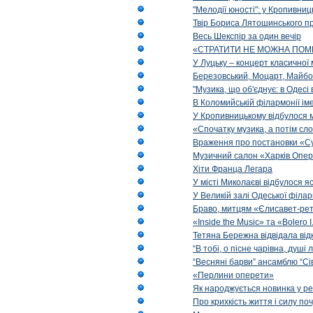
"Мелодії юності": у Кропивни
Твір Бориса Лятошинського пр
Весь Шекспір за один вечір
«СТРАТИТИ НЕ МОЖНА ПОМ
У Луцьку – концерт класичної 
Березовський, Моцарт, Майбо
"Музика, що об'єднує: в Одес
В Коломийській філармонії ім
У Кропивницькому відбулося 
«Спочатку музика, а потім сл
Враження про постановки «Су
Музичний салон «Харків Опера
Хіти Франца Легара
У місті Миколаєві відбулося 
У Великій залі Одеської філа
Браво, митцям «Єлисавет-рет
«Inside the Music» та «Bolero I
Тетяна Бережна відвідала від
“В тобі, о пісне чарівна, душі
“Весняні барви” ансамблю “Сі
«Перлини оперети»
Як народжується новинка у р
Про крихкість життя і силу по