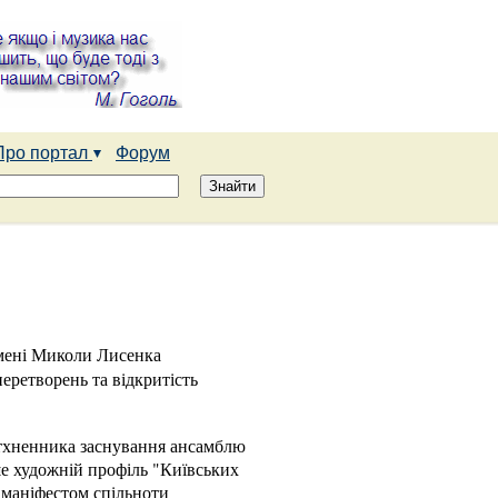
Про портал
Форум
імені Миколи Лисенка
еретворень та відкритість
атхненника заснування ансамблю
ше художній профіль "Київських
и маніфестом спільноти