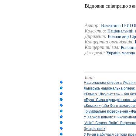
Відновив співпрацю з а
Автор:
Валентина ГРИГ
Колектив:
Національний к
Диригент:
Володимир Сір
Концертна організація:
Концертний зал:
Колонни
Джерело:
Україна молода
Інші:
Національна оперета України
Львівська національна опера:
«Ромео і Джульєтта» – бої бе
«Буча. Сила відродження» - м
«Комахи», або Фантасмагори
Тріумфальне повернення «Фа
У Харкові відбувся інклюзивни
"Altio": Береer Ratio": Березов
Зустріч епох
У Києві відбулася світова пре