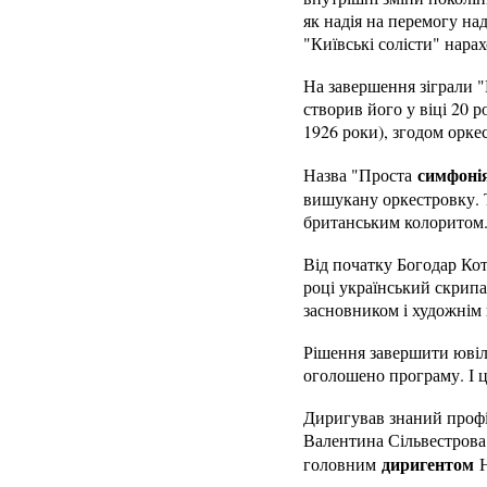
як надія на перемогу на
"Київські солісти" нарах
На завершення зіграли "
створив його у віці 20 р
1926 роки), згодом орке
симфоні
Назва "Проста
вишукану оркестровку. Т
британським колоритом
Від початку Богодар Кот
році український скрипа
засновником і художнім
Рішення завершити ювіл
оголошено програму. І 
Диригував знаний профі
Валентина Сільвестрова
диригентом
головним
Н