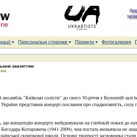
кації
Персональні сторінки
Проекти
Фотогалерея
цьким завзяттям
оків
ансамбль "Київські солісти" до свого 30-річчя у Колонній залі 
 України представив концерт-послання про спадкоємність, силу п
ь, що концепцію концерту вибудовували на глибокій повазі до н
 Богодара Которовича (1941-2009), чия постать визначила не ли
 української скрипкової школи. Основи творчості засновника стал