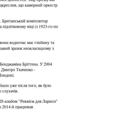
підкреслив, що камерний оркестр
). Британський композитор
а підлітковому віці (з 1923-го по
, вона водночас має глибину та
кравий зразок неокласицизму з
 Бенджаміна Бріттена. У 2004
ь Дмитро Ткаченко -
Лондоні.
шло уже після того, як було
 слухачів.
CD-альбом "Реквієм для Лариси"
по 2014-й працював