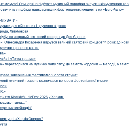
цькому музеї Осмьоркіна відбувся музичний марафон випускників музичного ко
озвучить у підбірці найкрасивіших фортепіанних концертів на «EuroPiano»
ИЛУВАТИ»
музики для військових і вручення відзнак
рода, Хілобокова
і відбувся яскравий святковий концерт до Дня Європи
ені Олександра Козаренка відбувся великий святковий концерт “4 роки: до нов
музичне травневе свято
ова»
вій» і «Точка травми»
» перетворився на музичну мапу світу, де замість кордонів — мелодії, а заміс
яскраве завершення фестивалю "Золота струна"
рмонії музичний травень розпочався вечором фортепіанної музики
ро»!
.R.»
криття KharkivMusicFest-2026 у Харкові
 людської таїна…”
верських клейнодів”
епертуарі «Харків Опера»?
чуття