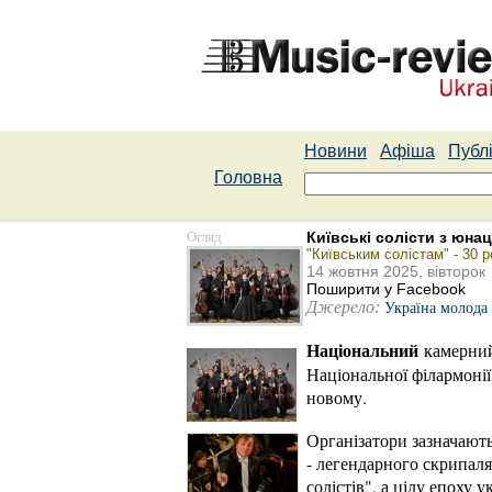
Новини
Афіша
Публі
Головна
Огляд
Київські солісти з юна
"Київським солістам" - 30 р
14 жовтня 2025, вівторок
Поширити у Facebook
Джерело:
Україна молода
Національний
камерний 
Національної філармонії
новому.
Організатори зазначают
- легендарного скрипаля
солістів", а цілу епоху