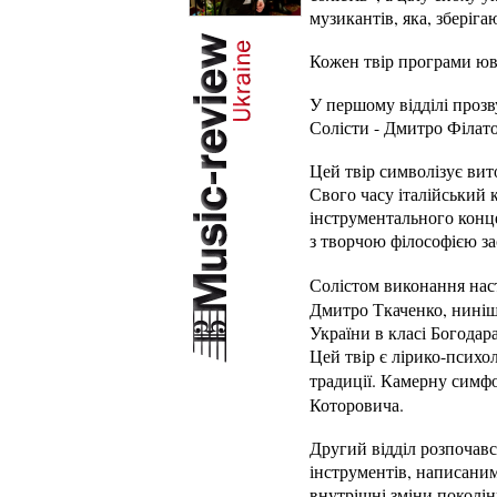
музикантів, яка, зберіга
Кожен твір програми юві
У першому відділі прозв
Солісти - Дмитро Філат
Цей твір символізує вит
Свого часу італійський
інструментального конце
з творчою філософією за
Солістом виконання нас
Дмитро Ткаченко, ниніш
України в класі Богодар
Цей твір є лірико-психо
традиції. Камерну симф
Которовича.
Другий відділ розпочав
інструментів, написаним
внутрішні зміни поколін