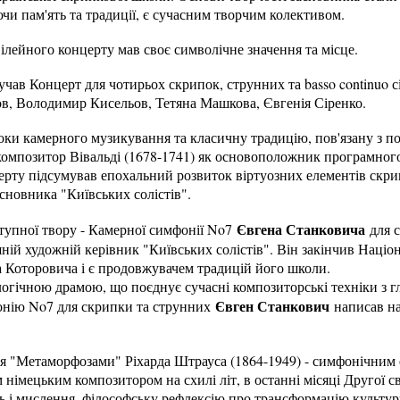
ючи пам'ять та традиції, є сучасним творчим колективом.
лейного концерту мав своє символічне значення та місце.
учав Концерт для чотирьох скрипок, струнних та basso continuo с
ов, Володимир Кисельов, Тетяна Машкова, Євгенія Сіренко.
оки камерного музикування та класичну традицію, пов'язану з п
 композитор Вівальді (1678-1741) як основоположник програмног
рту підсумував епохальний розвиток віртуозних елементів скрип
сновника "Київських солістів".
Євгена Станковича
тупної твору - Камерної симфонії No7
для с
ній художній керівник "Київських солістів". Він закінчив Наці
а Которовича і є продовжувачем традицій його школи.
логічною драмою, що поєднує сучасні композиторські техніки з 
Євген Станкович
онію No7 для скрипки та струнних
написав на
ся "Метаморфозами" Ріхарда Штрауса (1864-1949) - симфонічним
 німецьким композитором на схилі літ, в останні місяці Другої св
ь і мислення, філософську рефлексію про трансформацію культур