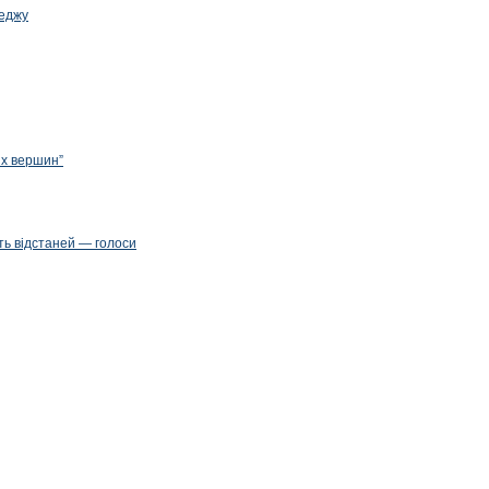
леджу
их вершин”
ть відстаней — голоси