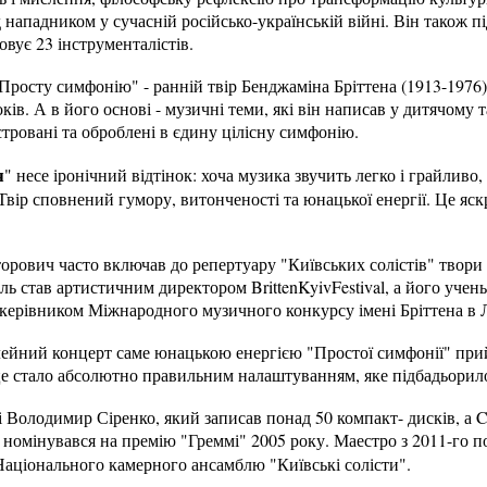
д нападником у сучасній російсько-українській війні. Він також 
овує 23 інструменталістів.
Просту симфонію" - ранній твір Бенджаміна Бріттена (1913-1976
оків. А в його основі - музичні теми, які він написав у дитячому т
стровані та оброблені в єдину цілісну симфонію.
я
" несе іронічний відтінок: хоча музика звучить легко і грайливо
вір сповнений гумору, витонченості та юнацької енергії. Це яс
.
орович часто включав до репертуару "Київських солістів" твори
ль став артистичним директором BrittenKyivFestival, а його учен
 керівником Міжнародного музичного конкурсу імені Бріттена в 
ейний концерт саме юнацькою енергією "Простої симфонії" прий
це стало абсолютно правильним налаштуванням, яке підбадьорило
 Володимир Сіренко, який записав понад 50 компакт- дисків, а 
 номінувався на премію "Греммі" 2005 року. Маестро з 2011-го 
аціонального камерного ансамблю "Київські солісти".