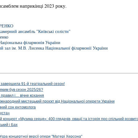
нсамблем наприкінці 2023 року.
ОРЕНКО
амерний ансамбль "Київські солісти"
енко
Національна філармонія України
й зал ім. М.В. Лисенка Національної філармонії України
 завершила 91-й театральний сезон!
 яким був сезон 2025/26?
з правил і… вічне кохання
іжнародний мистецький проєкт від Національної оперети України
чний сон ентомолога
уста»
й концерт «Музика серця»: 400 глядачів, овації та історія про спільний розвит
ський і Бах
м'єра концертної версії опери "Матері Херсона"