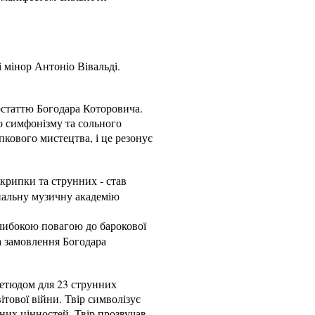
і мінор Антоніо Вівальді.
остаттю Богодара Которовича.
о симфонізму та сольного
кового мистецтва, і це резонує
крипки та струнних - став
ональну музичну академію
глибокою повагою до барокової
 замовлення Богодара
 етюдом для 23 струнних
ітової війни. Твір символізує
них цінностей. Твір прозвучав