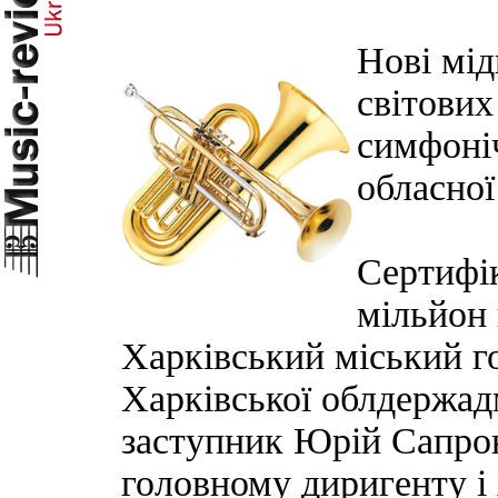
Нові мід
світови
симфоніч
обласної
Сертифік
мільйон 
Харківський міський г
Харківської облдержад
заступник Юрій Сапрон
головному диригенту 