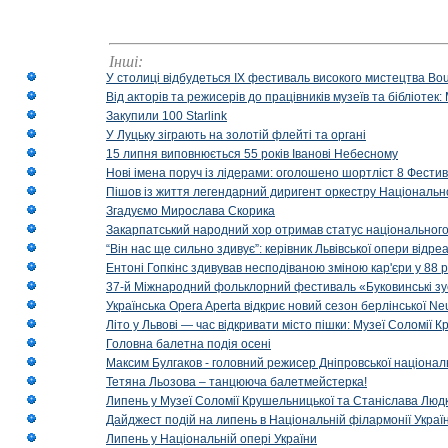
Інші:
У столиці відбудеться IX фестиваль високого мистецтва Bouq
Від акторів та режисерів до працівників музеїв та бібліоте
Закупили 100 Starlink
У Луцьку зіграють на золотій флейті та органі
15 липня виповнюється 55 років Іванові Небесному
Нові імена поруч із лідерами: оголошено шортліст 8 Фест
Пішов із життя легендарний диригент оркестру Національн
Згадуємо Мирослава Скорика
Закарпатський народний хор отримав статус національног
“Він нас ще сильно здивує”: керівник Львівської опери відр
Ентоні Гопкінс здивував несподіваною зміною кар'єри у 88 ро
37-й Міжнародний фольклорний фестиваль «Буковинські зус
Українська Opera Aperta відкриє новий сезон берлінської Ne
Літо у Львові — час відкривати місто пішки: Музеї Соломії
Головна балетна подія осені
Максим Булгаков - головний режисер Дніпровської націонал
Тетяна Льозова – танцююча балетмейстерка!
Липень у Музеї Соломії Крушельницької та Станіслава Людк
Дайджест подій на липень в Національній філармонії Украї
Липень у Національній опері України