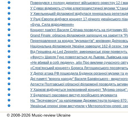
Повернувся з полону диригент військового оркестру 12-ї ма
У Сумах відкриють студію електроакустичної музики "Станці
У Хмельницькій філармонії відбулася генеральна репетиці
У Раді Європи відбувся концерт 17-річного українського пі
«Буча. Сила відродження»
Концерт пам'яті Василя Сліпака проведуть на підтримку 80
Grand Finale: обласна філармонія запрошує на закриття "Р
Переправлення за кордон "музикантів": керівнику Дніпровсь
Національна філармонія України завершує 162-й сезон: ти
Від Гершвіна до Led Zeppelin: американські зірки привезуть
«Фауст» Шарля Гуно повертається до Львова: Львівська на
«Не вбивай в собі людину», або Про виклики сучасного світ
«Слов’янський концерт» Бориса Лятошинського прозвучить
У Дніпрі атака РФ пошкодила Будинок органної музики та у
Дні памяті "ворога народу" Василя Барвінського - видатного
Артисти Полтавської обласної філармонії проводять активно
У Харкові відбудеться інклюзивний концерт "Музика серця" 
У Будапешті скасовано виступ російського музиканта
На "Тисячовесну" за напрямами Держмистецтв подано 870 за
Українські оперні зірки виступили у Метрополітен-опері: с
© 2008-2026 Music-review Ukraine