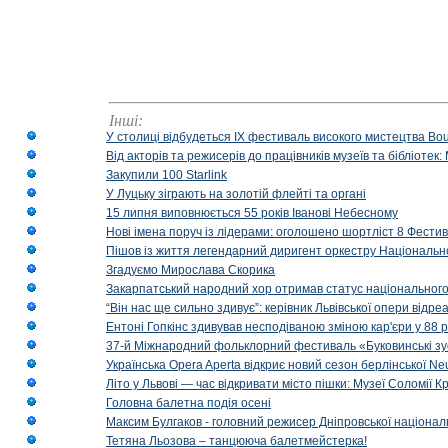
Інші:
У столиці відбудеться IX фестиваль високого мистецтва Bouq
Від акторів та режисерів до працівників музеїв та бібліоте
Закупили 100 Starlink
У Луцьку зіграють на золотій флейті та органі
15 липня виповнюється 55 років Іванові Небесному
Нові імена поруч із лідерами: оголошено шортліст 8 Фест
Пішов із життя легендарний диригент оркестру Національн
Згадуємо Мирослава Скорика
Закарпатський народний хор отримав статус національног
“Він нас ще сильно здивує”: керівник Львівської опери відр
Ентоні Гопкінс здивував несподіваною зміною кар'єри у 88 ро
37-й Міжнародний фольклорний фестиваль «Буковинські зус
Українська Opera Aperta відкриє новий сезон берлінської Ne
Літо у Львові — час відкривати місто пішки: Музеї Соломії
Головна балетна подія осені
Максим Булгаков - головний режисер Дніпровської націонал
Тетяна Льозова – танцююча балетмейстерка!