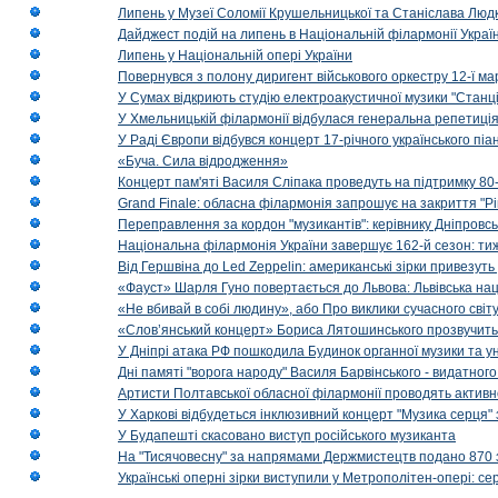
Липень у Музеї Соломії Крушельницької та Станіслава Людк
Дайджест подій на липень в Національній філармонії Украї
Липень у Національній опері України
Повернувся з полону диригент військового оркестру 12-ї ма
У Сумах відкриють студію електроакустичної музики "Станці
У Хмельницькій філармонії відбулася генеральна репетиці
У Раді Європи відбувся концерт 17-річного українського пі
«Буча. Сила відродження»
Концерт пам'яті Василя Сліпака проведуть на підтримку 80
Grand Finale: обласна філармонія запрошує на закриття "Р
Переправлення за кордон "музикантів": керівнику Дніпровсь
Національна філармонія України завершує 162-й сезон: ти
Від Гершвіна до Led Zeppelin: американські зірки привезуть
«Фауст» Шарля Гуно повертається до Львова: Львівська на
«Не вбивай в собі людину», або Про виклики сучасного світ
«Слов’янський концерт» Бориса Лятошинського прозвучить
У Дніпрі атака РФ пошкодила Будинок органної музики та у
Дні памяті "ворога народу" Василя Барвінського - видатного
Артисти Полтавської обласної філармонії проводять активно
У Харкові відбудеться інклюзивний концерт "Музика серця" 
У Будапешті скасовано виступ російського музиканта
На "Тисячовесну" за напрямами Держмистецтв подано 870 за
Українські оперні зірки виступили у Метрополітен-опері: с