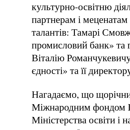
культурно-освітню діяль
партнерам і меценатам
талантів: Тамарі Смов
промисловий банк» та г
Віталію Романчукевичу,
єдності» та її директо
Нагадаємо, що щорічни
Міжнародним фондом І
Міністерства освіти і 