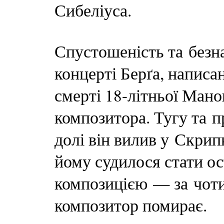
Сибеліуса.
Спустошеність та безн
концерті Берґа, написа
смерті 18-літньої Мано
композитора. Тугу та п
долі він вилив у Скрип
йому судилося стати 
композицією — за чоти
композитор помирає.