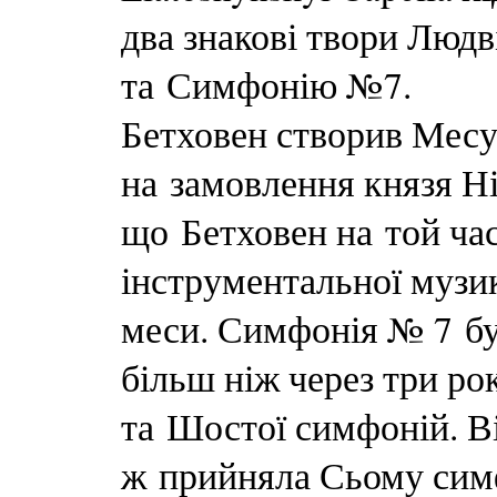
два знакові твори Людв
та Симфонію №7.
Бетховен створив Месу
на замовлення князя Ні
що Бетховен на той ча
інструментальної музик
меси. Симфонія № 7 бу
більш ніж через три ро
та Шостої симфоній. Ві
ж прийняла Сьому симфо