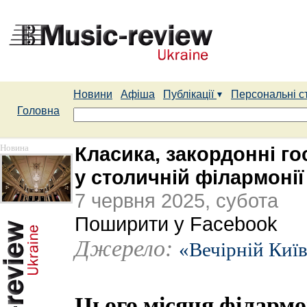
Новини
Афіша
Публікації
Персональні с
Головна
Новина
Класика, закордонні го
у столичній філармонії
7 червня 2025, субота
Поширити у Facebook
Джерело:
«Вечірній Киї
Цього місяця філармо