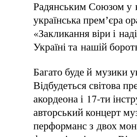
Радянським Союзом у к
українська премʼєра ор
«Закликання віри і наді
Україні та нашій борот
Багато буде й музики у
Відбудеться світова пр
акордеона і 17-ти інст
авторський концерт му
перформанс з двох мон