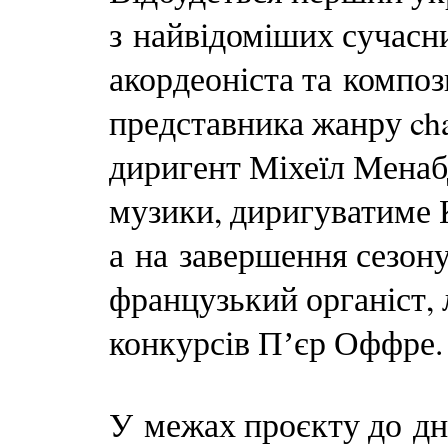
з найвідоміших сучасн
акордеоніста та компо
представника жанру ch
диригент Міхеїл Менаб
музики, диригуватиме 
а на завершення сезон
французький органіст,
конкурсів Пʼєр Оффре.
У межах проєкту до дн