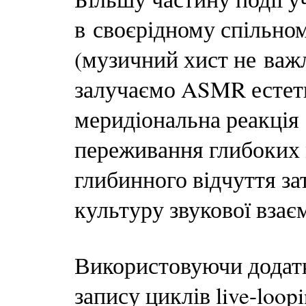
в своєрідному спільно
(музичний хист не важ
залучаємо ASMR естет
меридіональна реакція
переживання глибоких 
глибинного відчуття за
культуру звукової взаєм
Використовуючи додатк
запису циклів live-loo