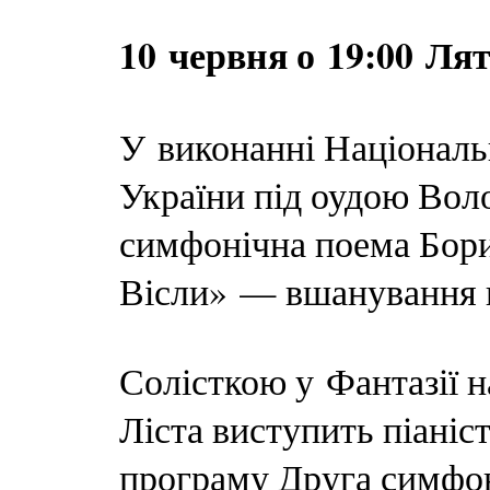
10 червня о 19:00
Лят
У виконанні Національ
України під оудою Вол
симфонічна поема Бор
Вісли» — вшанування к
Солісткою у Фантазії н
Ліста виступить піані
програму Друга симфон