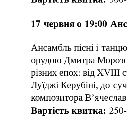
17 червня о 19:00 Ан
Ансамбль пісні і танц
орудою Дмитра Морозов
різних епох: від XVIII
Луїджі Керубіні, до су
композитора В’ячеслав
Вартість квитка:
250-