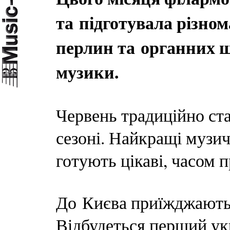
та підготувала різном
перлин та органних ш
музики.
Червень традиційно ст
сезоні. Найкращі музич
готують цікаві, часом 
До Києва приїжджають й
Відбудеться перший ук