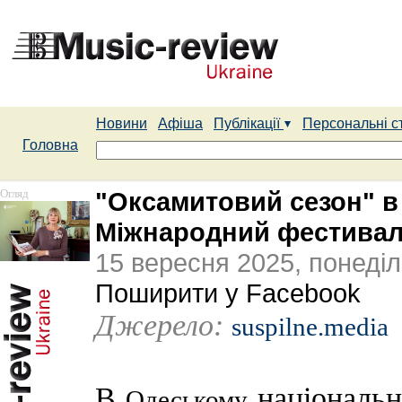
Новини
Афіша
Публікації
Персональні с
Головна
Огляд
"Оксамитовий сезон" в 
Міжнародний фестивал
15 вересня 2025, понеділ
Поширити у Facebook
Джерело:
suspilne.media
В
національн
Одеському