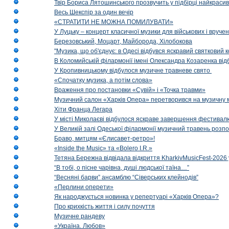
Твір Бориса Лятошинського прозвучить у підбірці найкраси
Весь Шекспір за один вечір
«СТРАТИТИ НЕ МОЖНА ПОМИЛУВАТИ»
У Луцьку – концерт класичної музики для військових і вруче
Березовський, Моцарт, Майборода, Хілобокова
"Музика, що об'єднує: в Одесі відбувся яскравий святковий
В Коломийській філармонії імені Олександра Козаренка відб
У Кропивницькому відбулося музичне травневе свято
«Спочатку музика, а потім слова»
Враження про постановки «Сувій» і «Точка травми»
Музичний салон «Харків Опера» перетворився на музичну мап
Хіти Франца Легара
У місті Миколаєві відбулося яскраве завершення фестивал
У Великій залі Одеської філармонії музичний травень розп
Браво, митцям «Єлисавет-ретро»!
«Inside the Music» та «Bolero I.R.»
Тетяна Бережна відвідала відкриття KharkivMusicFest-2026 
“В тобі, о пісне чарівна, душі людської таїна…”
“Весняні барви” ансамблю “Сіверських клейнодів”
«Перлини оперети»
Як народжується новинка у репертуарі «Харків Опера»?
Про крихкість життя і силу почуття
Музичне рандеву
«Україна. Любов»