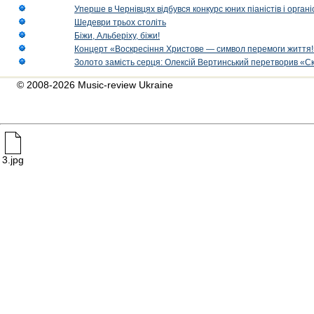
Уперше в Чернівцях відбувся конкурс юних піаністів і орг
Шедеври трьох століть
Біжи, Альберіху, біжи!
Концерт «Воскресіння Христове — символ перемоги життя!
Золото замість серця: Олексій Вертинський перетворив «С
© 2008-2026 Music-review Ukraine
3.jpg