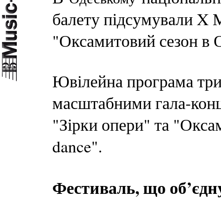
балету підсумували X 
"Оксамитовий сезон в О
Ювілейна програма трив
масштабними гала-кон
"Зірки опери" та "Окса
dance".
Фестиваль, що об’єдн