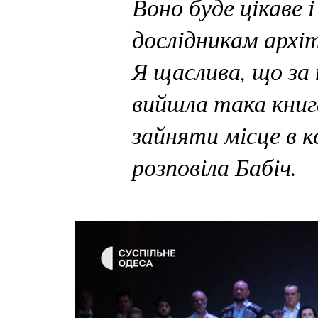
Воно буде цікаве 
дослідникам архі
Я щаслива, що за 
вийшла така книга
зайняти місце в к
розповіла Бабіч.