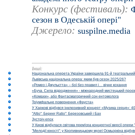
Конкурс (фестиваль):
сезон в Одеській опері"
Джерело:
suspilne.media
Інші:
Національна оперета України завершила 91-й театральний
Львівська національна опера: яким був сезон 2025/26?
«Ромео і Джульєтта» – бої без правил і… вічне кохання
«Буча. Сила відродження» - міжнародний мистецький проєк
«Комахи», або Фантасмагоричний сон ентомолога
Тріумфальне повернення «Фауста»
У Харкові відбувся інклюзивний концерт «Музика серця»: 400
"Altio": Береer Ratio": Березовський і Бах
Зустріч епох
У Києві відбулася світова прем'єра концертної версії опери
"Мелодії юності": у Кропивницькому музеї Осмьоркіна відб