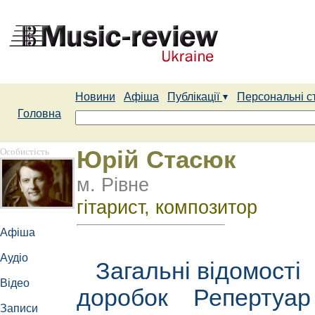
Новини
Афіша
Публікації
Персональні с
Головна
Особистість
Юрій Стасюк
м. Рівне
гітарист, композитор
Афіша
Аудіо
Загальні відомості
Відео
доробок
Репертуа
Записи