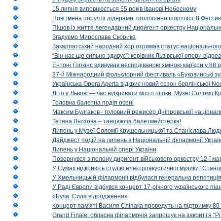
15 липня виповнюється 55 років Іванові Небесному
Нові імена поруч із лідерами: оголошено шортліст 8 Фест
Пішов із життя легендарний диригент оркестру Національн
Згадуємо Мирослава Скорика
Закарпатський народний хор отримав статус національног
“Він нас ще сильно здивує”: керівник Львівської опери відр
Ентоні Гопкінс здивував несподіваною зміною кар'єри у 88 ро
37-й Міжнародний фольклорний фестиваль «Буковинські зус
Українська Opera Aperta відкриє новий сезон берлінської Ne
Літо у Львові — час відкривати місто пішки: Музеї Соломії
Головна балетна подія осені
Максим Булгаков - головний режисер Дніпровської націонал
Тетяна Льозова – танцююча балетмейстерка!
Липень у Музеї Соломії Крушельницької та Станіслава Людк
Дайджест подій на липень в Національній філармонії Украї
Липень у Національній опері України
Повернувся з полону диригент військового оркестру 12-ї ма
У Сумах відкриють студію електроакустичної музики "Станці
У Хмельницькій філармонії відбулася генеральна репетиці
У Раді Європи відбувся концерт 17-річного українського пі
«Буча. Сила відродження»
Концерт пам'яті Василя Сліпака проведуть на підтримку 80
Grand Finale: обласна філармонія запрошує на закриття "Р