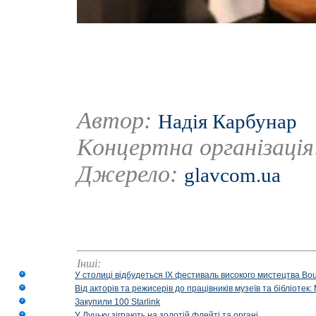
Автор:
Надія Карбунар
Концертна організаці
Джерело:
glavcom.ua
Інші:
У столиці відбудеться IX фестиваль високого мистецтва Bouq
Від акторів та режисерів до працівників музеїв та бібліоте
Закупили 100 Starlink
У Луцьку зіграють на золотій флейті та органі