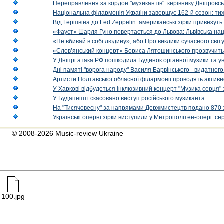
Переправлення за кордон "музикантів": керівнику Дніпровсь
Національна філармонія України завершує 162-й сезон: ти
Від Гершвіна до Led Zeppelin: американські зірки привезуть
«Фауст» Шарля Гуно повертається до Львова: Львівська на
«Не вбивай в собі людину», або Про виклики сучасного світ
«Слов’янський концерт» Бориса Лятошинського прозвучить
У Дніпрі атака РФ пошкодила Будинок органної музики та у
Дні памяті "ворога народу" Василя Барвінського - видатного
Артисти Полтавської обласної філармонії проводять активно
У Харкові відбудеться інклюзивний концерт "Музика серця" 
У Будапешті скасовано виступ російського музиканта
На "Тисячовесну" за напрямами Держмистецтв подано 870 за
Українські оперні зірки виступили у Метрополітен-опері: с
© 2008-2026 Music-review Ukraine
100.jpg