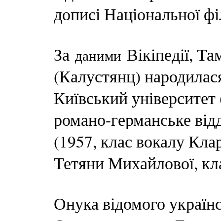
дописі Національної фі
За
Вікіпедії, Та
даними
(Калустянц) народилася
Київський університет 
романо-германське відд
(1957, клас вокалу Кла
Тетяни Михайлової, кла
Онука відомого україн