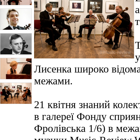
а
т
Т
у
Лисенка широко відома я
межами.
21 квітня знаний колек
в галереї Фонду сприян
Фролівська 1/6) в межа