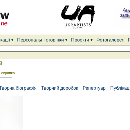
кації
Персональні сторінки
Проекти
Фотогалерея
й
 скрипка
Творча біографія
Творчий доробок
Репертуар
Публікаці