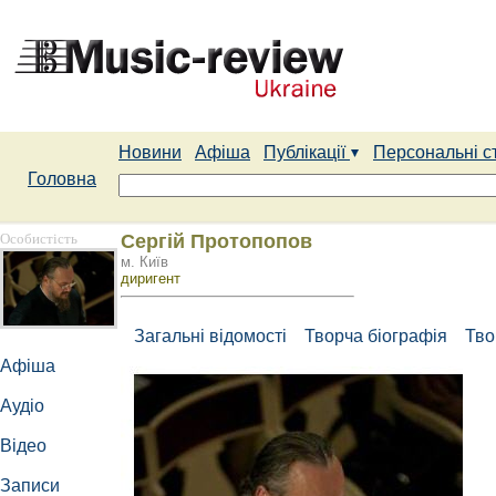
Новини
Афіша
Публікації
Персональні с
Головна
Особистість
Сергій Протопопов
м. Київ
диригент
Загальні відомості
Творча біографія
Тво
Афіша
Аудіо
Відео
Записи