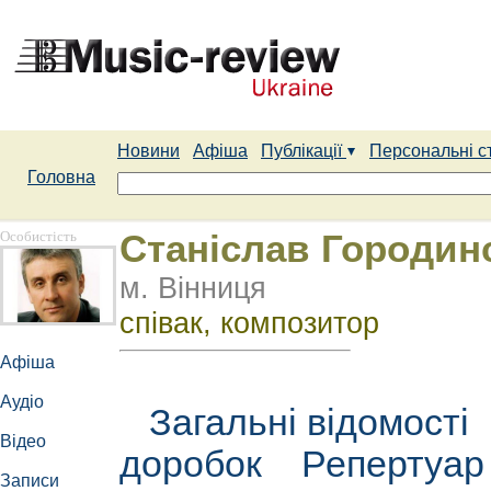
Новини
Афіша
Публікації
Персональні с
Головна
Особистість
Станіслав Городин
м. Вінниця
співак, композитор
Афіша
Аудіо
Загальні відомості
Відео
доробок
Репертуа
Записи