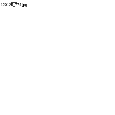
120125_774.jpg