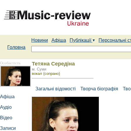
Новини
Афіша
Публікації
Персональні с
Головна
Особистість
Тетяна Середіна
м. Суми
вокал (сопрано)
Загальні відомості
Творча біографія
Тво
Афіша
Аудіо
Відео
Записи