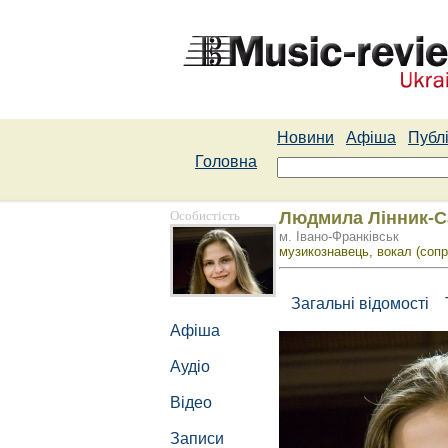
Новини
Афіша
Публі
Головна
Особистість
Людмила Лінник-С
м. Івано-Франківськ
музикознавець, вокал (сопр
Загальні відомості
Афіша
Аудіо
Відео
Записи