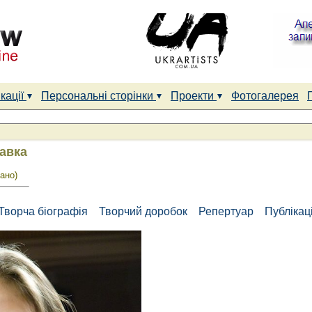
кації
Персональні сторінки
Проекти
Фотогалерея
авка
ано)
Творча біографія
Творчий доробок
Репертуар
Публікаці