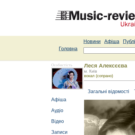
Новини
Афіша
Публі
Головна
Особистість
Леся Алексєєва
м. Київ
вокал (сопрано)
Загальні відомості
Афіша
Аудіо
Відео
Записи