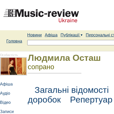
Новини
Афіша
Публікації
Персональні с
Головна
Особистість
Людмила Осташ
сопрано
Афіша
Загальні відомості
Аудіо
доробок
Репертуа
Відео
Записи