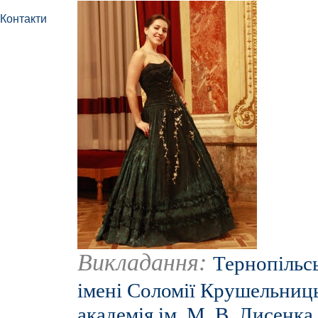
Контакти
Викладання:
Тернопільс
імені Соломії Крушельниц
академія ім. М. В. Лисенка